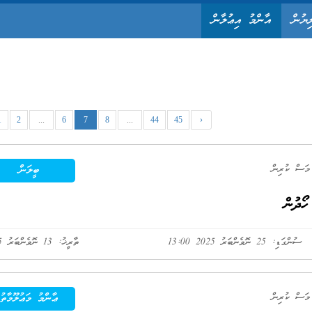
ިޔުން
އާންމު އިޢުލާން
1
2
...
6
7
8
...
44
45
›
ބީލަން
ހޯދުން
ސުންގަޑި: 25 ނޮވެންބަރު 2025 13:00
ތާރީޚު: 13 ނޮވެންބަރު 2025
ޢާންމު މަޢުލޫމާތު