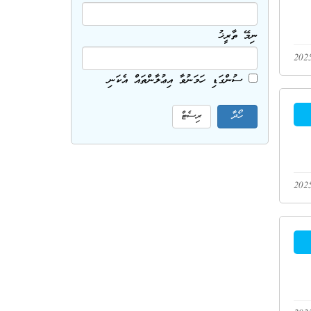
ނިމޭ ތާރީޚު
ސުންގަޑި ހަމަނުވާ އިޢުލާންތައް އެކަނި