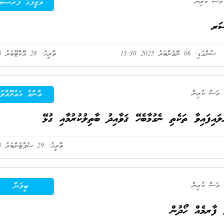
ވަޒީފާގެ ފުރުޞަތު
ސަރ
ސުންގަޑި: 06 ނޮވެންބަރު 2025 13:30
ތާރީޚު: 28 އޮކްޓޫބަރު 2025
ޢާންމު މަޢުލޫމާތު
ްލައިފައިވާ ތަކެތި ނެގުމާބެހޭ ޤަވާއިދު ބާތިލުކުރުމާއި ގުޅޭ
ތާރީޚު: 29 ސެޕްޓެންބަރު 2025
ބީލަން
 ފާރމެއް ހޯދުން