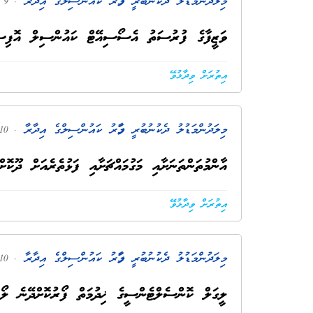
މިލަދުންމަޑުލު ދެކުނުބުރީ މާފަރު ކައުންސިލްގެ އިދާރާ
. 9 މަސް ކުރިން
ވަޒީފާގެ ފުރުސަތު އެސޯސިއޭޓް ކައުންސިލް އޮފި
އިތުރަށް ވިދާޅުވޭ
މިލަދުންމަޑުލު ދެކުނުބުރީ މާފަރު ކައުންސިލްގެ އިދާރާ
. 10 މަސް ކުރިން
އާންމުތަންތަނަށާއި މަގުމައްޗަށާއި ފަޅުތެރެއަށް ދޫކޮށ
އިތުރަށް ވިދާޅުވޭ
މިލަދުންމަޑުލު ދެކުނުބުރީ މާފަރު ކައުންސިލްގެ އިދާރާ
. 10 މަސް ކުރިން
ލީގަލް ކޮންސެލްޓެންސީގެ ޚިދުމަތް ފޯރުކޮށްދޭނެ ލޯ