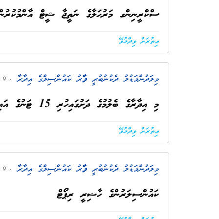
ސްކްރީނިންގ މަރުޙަލާގެ ނަތީޖާ ޝީޓް އާންމުކުރ
އިތުރަށް ވިދާޅުވޭ
މިލަދުންމަޑުލު ދެކުނުބުރީ މާފަރު ކައުންސިލްގެ އިދާރާ
. 9 މަސް ކުރިން
މި އިދާރާގެ ބެލުމުގެ ދަށުގައިހުރި 15 ޓަނުގެ އައިސް ޕްލާންޓް ސިޓީލާ ނީލަމުގައި ވިއްކާލުން
އިތުރަށް ވިދާޅުވޭ
މިލަދުންމަޑުލު ދެކުނުބުރީ މާފަރު ކައުންސިލްގެ އިދާރާ
. 9 މަސް ކުރިން
ކައުންސިލަރުންގެ ހާޟިރީ ރިޕޯޓް