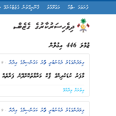
ފުރަތަމަ ޞަފްޙާ
މަޢުލޫމާތު
ޤާނޫނީގޮތުން ގެޒެޓްކުރެވޭ ލ
ޖުމްލަ 446 އިޢުލާން
މިލަދުންމަޑުލު ދެކުނުބުރީ މާފަރު ކައުންސިލްގެ އިދާރާ
. 9 މަސް ކުރިން
މާފަރު ކުޑަކުދިންގެ ޕާކް މަރާމާތުކޮށްދޭނެ ފަރާތެއް 
އިތުރަށް ވިދާޅުވޭ
މިލަދުންމަޑުލު ދެކުނުބުރީ މާފަރު ކައުންސިލްގެ އިދާރާ
. 9 މަސް ކުރިން