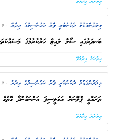
އިތުރަށް ވިދާޅުވޭ
މިލަދުންމަޑުލު ދެކުނުބުރީ މާފަރު ކައުންސިލްގެ އިދާރާ
. 9 މަސް ކުރިން
ބަނދަރުގައި ސޯލާ ލައިޓް ހަރުކުރުމުގެ މަސައްކަތަށް
އިތުރަށް ވިދާޅުވޭ
މިލަދުންމަޑުލު ދެކުނުބުރީ މާފަރު ކައުންސިލްގެ އިދާރާ
. 9 މަސް ކުރިން
ތަރައްޤީ ޕްލޭނަށް އަމަލީސިފަ އަންނަމުންދާ ގޮތުގެ ރިޕ
އިތުރަށް ވިދާޅުވޭ