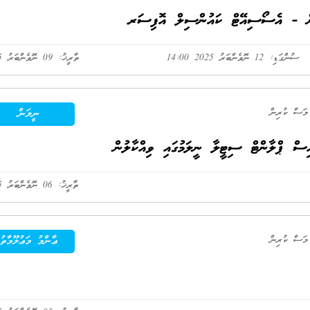
ުން - އެސޯސިއޭޓް ކައުންސިލް އޮފިސަރ
ސުންގަޑި: 12 ނޮވެންބަރު 2025 14:00
ތާރީޚު: 09 ނޮވެންބަރު 2025
ނީލަން
ތާރީޚު: 06 ނޮވެންބަރު 2025
ޢާންމު މަޢުލޫމާތު