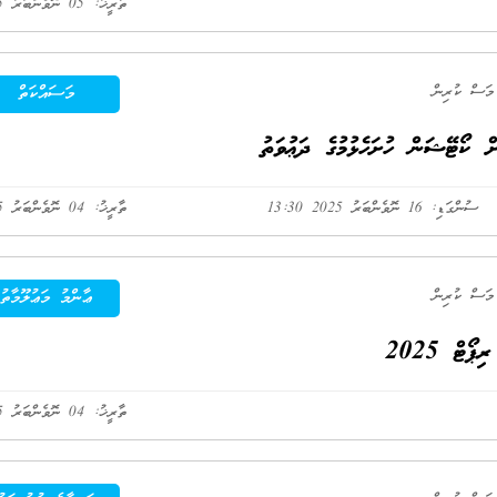
ތާރީޚު: 05 ނޮވެންބަރު 2025
މަސައްކަތް
 ކޯޓޭޝަން ހުށަހެޅުމުގެ ދަޢުވަތު
ސުންގަޑި: 16 ނޮވެންބަރު 2025 13:30
ތާރީޚު: 04 ނޮވެންބަރު 2025
ޢާންމު މަޢުލޫމާތު
ޯޓް 2025
ތާރީޚު: 04 ނޮވެންބަރު 2025