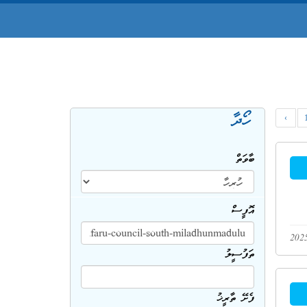
ހޯދާ
‹
ބާވަތް
އޮފީސް
ތަފުސީލު
ފެށޭ ތާރީޚު