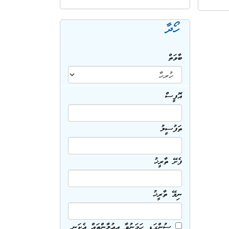
ހޯދާ
ބާވަތް
އޮފީސް
ތަފުސީލު
ފެށޭ ތާރީޚު
ނިމޭ ތާރީޚު
ސުންގަޑި ހަމަނުވާ އިޢުލާންތައް އެކަނި