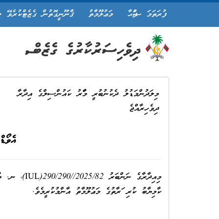
ފުރަތަމަ ޞަފްޙާ
މަޢުލޫމާތު
ޤާނޫނީގޮތުން ގެޒެޓްކުރެވޭ ލ
މިލަދުންމަޑުލު ދެކުނުބުރީ މާފަރު ކައުންސިލްގެ އިދާރާ
ދިވެހިރާއްޖެ
އެވޯޑް
މިއިދާރާގެ ނަންބަރު IUL)290/290//2025/82)،
ނ. މާފ
ކާމިޔާބު ކުރި ފަރާތުގެ މަޢުލޫމާތު އާންމުކުރީމެވެ.