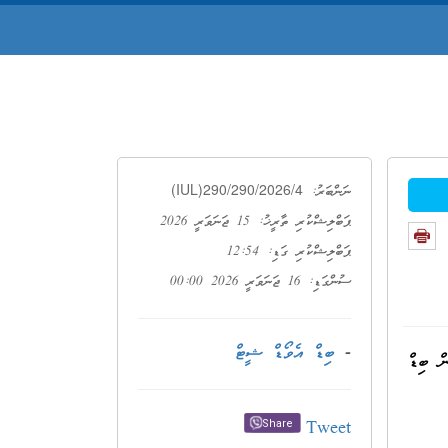
(IUL)290/290/2026/4
ނަންބަރު:
ޕަބްލިޝްކުރި ތާރީޚު: 15 ޖަނަވަރީ 2026
ޕަބްލިޝްކުރި ގަޑި: 12:54
ސުންގަޑި: 16 ޖަނަވަރީ 2026 00:00
-
ބިޑް އެވޯޑް ޝީޓް
ް
ބިޑް
Tweet
Share