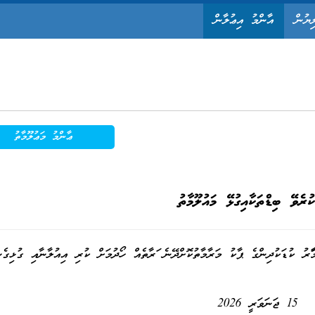
ިޔުން
އާންމު އިޢުލާން
ޢާންމު މަޢުލޫމާތު
ކުރެވޭ ބިޑްތަކާއިގުޅޭ މައުލޫމާތު
ަރު ކުޑަކުދިންގެ ޕާކު މަރާމާތުކޮށްދޭނެ ފަރާތެއް
ހޯދުމަށް ކުރި އިއުލާނާއި ގުޅިގެނ
15 ޖަނަވަރީ 2026