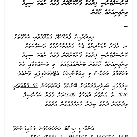
ކޮންސަލްޓެންސީ ޚިދުމަތް ފޯރުކޮށްދޭނެ ފާމެއް ނުވަތަ ސިވިލް
އިންޖިނިއަރެއް ހޯދުން
މިއިދާރާއިން ފޯރުކޮށްދޭ މަޢުލޫމާތާއި، އެއްގޮތަށް
ނ. މާފަރު ކުޑަކުދިންގެ ޕާކު މަރާމާތުކުރުމުގެ މަސައްކަތަށް
ކޮންސަލްޓެންސީ ޚިދުމަތް ފޯރުކޮށްދޭނެ ފާމެއް ނުވަތަ ސިވިލް
އިންޖިނިއަރެއް ހޯދުމަށް ބޭނުންވެއްޖެއެވެ. މި މަސައްކަތާއި ގުޅޭ
މައުލޫމާތު ކަރުދާސް މި އިއުލާނާއިއެކު އެޓޭޗްކުރެވިފައި ވާނެއެވެ.
ބީލަމުގައި ބައިވެރިވެލައްވަން ބޭނުންވާ ފަރާތްތަކުން
03
ފެބްރުއަރީ
2026
ވާ އަންގާރަ
ދުވަހުގެ
13:00
އަށް މާފަރު ކައުންސިލް
އިދާރާއަށް ދުރުވެ ބީލަން ހުށަހެޅުއްވުން އެދެމެވެ.
އަންދާސީ ހިސާބު ހުށަހަޅުއްވަން ވަޑައިގަންނަވާ