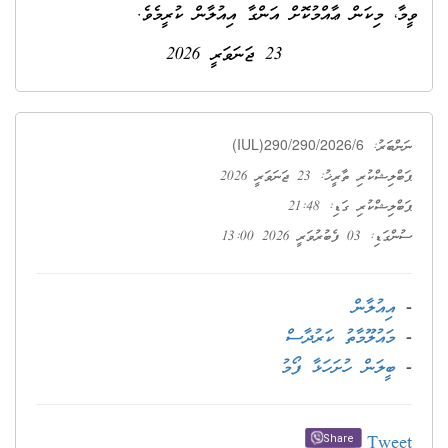
ވީމާ، މިކަން ޢާއްމުކޮށް އަންގާ އިއުލާން ކުރީމެވެ.
23 ޖަނަވަރީ 2026
(IUL)290/290/2026/6
ނަންބަރު:
ޕަބްލިޝްކުރި ތާރީޚު: 23 ޖަނަވަރީ 2026
ޕަބްލިޝްކުރި ގަޑި: 21:48
ސުންގަޑި: 03 ފެބުރުވަރީ 2026 13:00
-
އިއުލާން
-
މައުލޫމާތު ކަރުދާސް
-
ބީލަން ހުށަހަޅާ ފޯމު
Tweet
Share