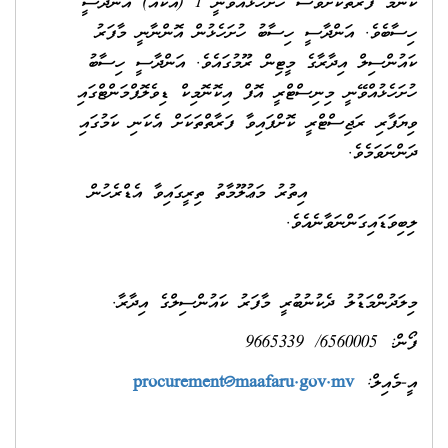
ކޮންމެ ފަރާތަކަށްވެސް ހުށަހެޅުއްވޭނީ 1 (އެކެއް) އަންދާސީ
ހިސާބެވެ. އަންދާސީ ހިސާބު ހުށަހެޅުން އޮންނާނީ މާފަރު
ކައުންސިލް އިދާރާގެ މީޓިން ރޫމުގައެވެ. އަންދާސީ ހިސާބު
ހުށަހެޅުއްވޭނީ މިނިސްޓްރީ އޮފް އިކޮނޮމިކް ޑިވެލޮޕްމަންޓްގައި
ވިޔަފާރި ރަޖިސްޓްރީ ކޮށްފައިވާ ފަރާތްތަކަށް އެކަނި ކަމުގައި
ދަންނަވަމެވެ.
އިތުރު މަޢުލޫމާތު ތިރީގައިވާ އެޑްރެހުން
ލިބިވަޑައިގަންނަވާނެއެވެ.
މިލަދުންމަޑުލު ދެކުނުބުރީ މާފަރު ކައުންސިލްގެ އިދާރާ.
ފޯން: 6560005/ 9665339
އީ-މެއިލް:
procurement@maafaru.gov.mv