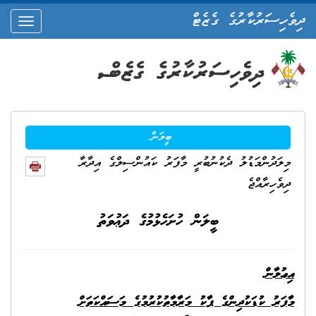
ދިވެހިސަރުކާރުގެ ގެޒެޓް
oggle
ation
ބީލަން
މިލަދުންމަޑުލު ދެކުނުބުރީ މާފަރު ކައުންސިލްގެ އިދާރާ
ދިވެހިރާއްޖެ
ބީލަން ހުށަހެޅުމުގެ ދަޢުވަތު
އިޢުލާން
މާފަރު ކުޑަކުދިންގެ ޕާކު މަރާމާތުކުރުމުގެ މަސައްކަތަށް