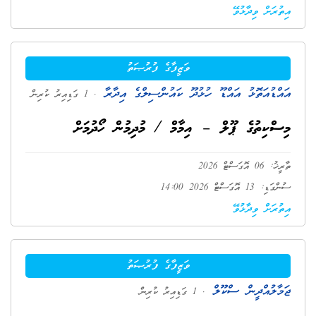
އިތުރަށް ވިދާޅުވޭ
ވަޒީފާގެ ފުރުޞަތު
އައްޑުއަތޮޅު އައްޑޫ ހުޅުދޫ ކައުންސިލްގެ އިދާރާ
. 1 ގަޑިއިރު ކުރިން
މިސްކިތުގެ ޕޫލް – އިމާމް / މުދިމުން ހޯދުމަށް
ތާރީޚު: 06 އޮގަސްޓް 2026
ސުންގަޑި: 13 އޮގަސްޓް 2026 14:00
އިތުރަށް ވިދާޅުވޭ
ވަޒީފާގެ ފުރުޞަތު
ޖަމާލުއްދީން ސްކޫލް
. 1 ގަޑިއިރު ކުރިން