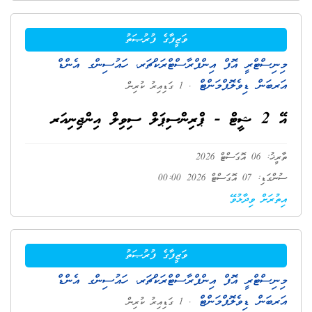
ވަޒީފާގެ ފުރުޞަތު
މިނިސްޓްރީ އޮފް އިންފްރާސްޓްރަކްޗަރ، ހައުސިންގ އެންޑް
އަރބަން ޑިވެލޮޕްމަންޓް
. 1 ގަޑިއިރު ކުރިން
އޭ 2 ޝީޓް - ޕްރިންސިޕަލް ސިވިލް އިންޖިނިއަރ
ތާރީޚު: 06 އޮގަސްޓް 2026
ސުންގަޑި: 07 އޮގަސްޓް 2026 00:00
އިތުރަށް ވިދާޅުވޭ
ވަޒީފާގެ ފުރުޞަތު
މިނިސްޓްރީ އޮފް އިންފްރާސްޓްރަކްޗަރ، ހައުސިންގ އެންޑް
އަރބަން ޑިވެލޮޕްމަންޓް
. 1 ގަޑިއިރު ކުރިން