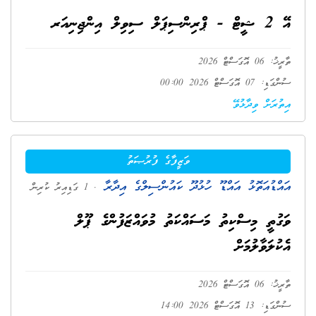
އޭ 2 ޝީޓް - ޕްރިންސިޕަލް ސިވިލް އިންޖިނިއަރ
ތާރީޚު: 06 އޮގަސްޓް 2026
ސުންގަޑި: 07 އޮގަސްޓް 2026 00:00
އިތުރަށް ވިދާޅުވޭ
ވަޒީފާގެ ފުރުޞަތު
އައްޑުއަތޮޅު އައްޑޫ ހުޅުދޫ ކައުންސިލްގެ އިދާރާ
. 1 ގަޑިއިރު ކުރިން
ވަގުތީ މިސްކިތު މަސައްކަތު މުވައްޒަފުންގެ ޕޫލް
އެކުލަވާލުމަށް
ތާރީޚު: 06 އޮގަސްޓް 2026
ސުންގަޑި: 13 އޮގަސްޓް 2026 14:00