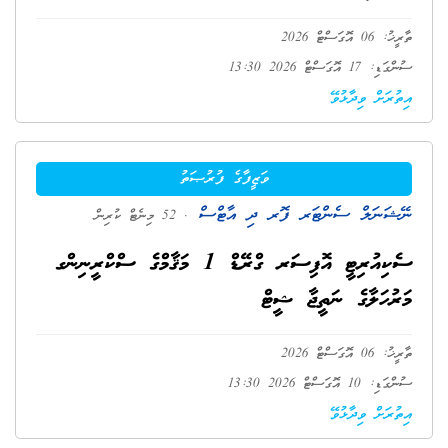
ތާރީޚު: 06 އޮގަސްޓް 2026
ސުންގަޑި: 17 އޮގަސްޓް 2026 13:30
އިތުރަށް ވިދާޅުވޭ
ވަޒީފާގެ ފުރުޞަތު
ނޭޝަނަލް ސެންޓަރ ފޮރ ދި އާޓްސް
. 52 މިނެޓް ކުރިން
ސެކިއުރިޓީ އޮފިސަރ ގްރޭޑް 1 މަޤާމްގެ ސްކްރީނިންގ
މަރުހަލާގެ ނަތީޖާ ޝީޓް
ތާރީޚު: 06 އޮގަސްޓް 2026
ސުންގަޑި: 10 އޮގަސްޓް 2026 13:30
އިތުރަށް ވިދާޅުވޭ