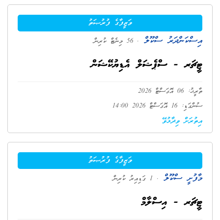
ވަޒީފާގެ ފުރުޞަތު
އިސްކަންދަރު ސްކޫލް
. 56 މިނެޓް ކުރިން
ޓީޗަރ - ސްޕެޝަލް އެޑިޔުކޭޝަން
ތާރީޚު: 06 އޮގަސްޓް 2026
ސުންގަޑި: 16 އޮގަސްޓް 2026 14:00
އިތުރަށް ވިދާޅުވޭ
ވަޒީފާގެ ފުރުޞަތު
މާފުށީ ސްކޫލް
. 1 ގަޑިއިރު ކުރިން
ޓީޗަރ - އިސްލާމް