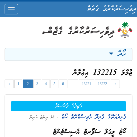
ދިވެހިސަރުކާރުގެ ގެޒެޓް
oggle
ation
ހޯދާ
ޖުމްލަ 132215 އިޢުލާން
‹
1
2
3
4
5
6
...
13221
13222
›
ވަޒީފާގެ ފުރުޞަތު
ފެލިދެއަތޮޅު ފެލިދޫ މެޖިސްޓްރޭޓް ކޯޓު
. 38 މިނެޓް ކުރިން
ކޯޓު ލީގަލް ސަޕޯރޓް އެސިސްޓެންޓް