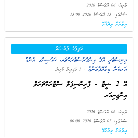
ތާރީޚު: 06 އޮގަސްޓް 2026
ސުންގަޑި: 13 އޮގަސްޓް 2026 13:00
އިތުރަށް ވިދާޅުވޭ
ވަޒީފާގެ ފުރުޞަތު
މިނިސްޓްރީ އޮފް އިންފްރާސްޓްރަކްޗަރ، ހައުސިންގ އެންޑް
އަރބަން ޑިވެލޮޕްމަންޓް
. 1 ގަޑިއިރު ކުރިން
އޭ 2 ޝީޓް - ޕްރިންސިޕަލް ސްޓްރަކްޗަރަލް
އިންޖިނިއަރ
ތާރީޚު: 06 އޮގަސްޓް 2026
ސުންގަޑި: 07 އޮގަސްޓް 2026 00:00
އިތުރަށް ވިދާޅުވޭ