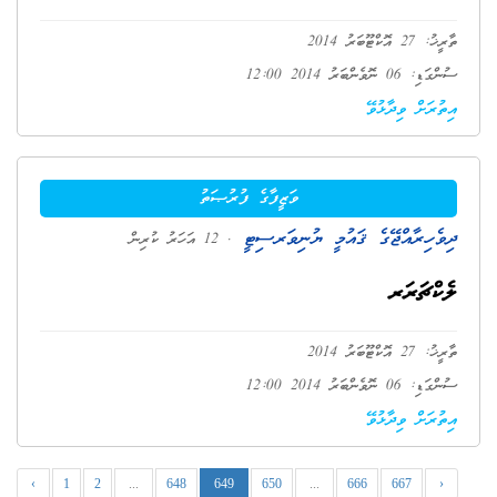
ތާރީޚު: 27 އޮކްޓޫބަރު 2014
ސުންގަޑި: 06 ނޮވެންބަރު 2014 12:00
އިތުރަށް ވިދާޅުވޭ
ވަޒީފާގެ ފުރުޞަތު
ދިވެހިރާއްޖޭގެ ޤައުމީ ޔުނިވަރސިޓީ
. 12 އަހަރު ކުރިން
ލެކްޗަރަރ
ތާރީޚު: 27 އޮކްޓޫބަރު 2014
ސުންގަޑި: 06 ނޮވެންބަރު 2014 12:00
އިތުރަށް ވިދާޅުވޭ
‹
1
2
...
648
649
650
...
666
667
›