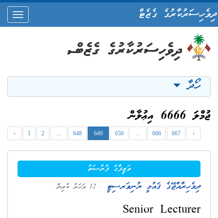
ދިވެހިސަރުކާރުގެ ގެޒެޓް
oggle
ation
ހޯދާ
ޖުމްލަ 6666 އިޢުލާން
‹
1
2
...
648
649
650
...
666
667
›
ވަޒީފާގެ ފުރުޞަތު
ދިވެހިރާއްޖޭގެ ޤައުމީ ޔުނިވަރސިޓީ
. 12 އަހަރު ކުރިން
Senior Lecturer