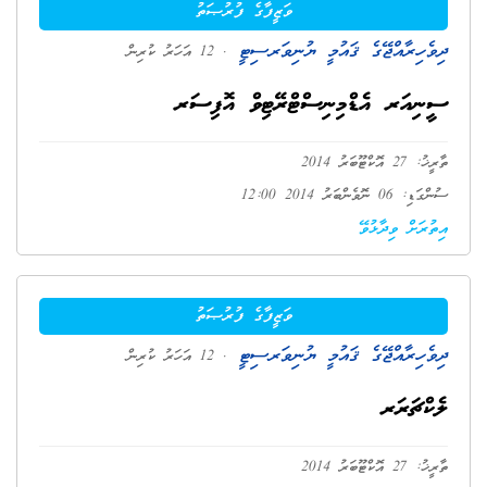
ވަޒީފާގެ ފުރުޞަތު
ދިވެހިރާއްޖޭގެ ޤައުމީ ޔުނިވަރސިޓީ
. 12 އަހަރު ކުރިން
ސީނިއަރ އެޑްމިނިސްޓްރޭޓިވް އޮފިސަރ
ތާރީޚު: 27 އޮކްޓޫބަރު 2014
ސުންގަޑި: 06 ނޮވެންބަރު 2014 12:00
އިތުރަށް ވިދާޅުވޭ
ވަޒީފާގެ ފުރުޞަތު
ދިވެހިރާއްޖޭގެ ޤައުމީ ޔުނިވަރސިޓީ
. 12 އަހަރު ކުރިން
ލެކްޗަރަރ
ތާރީޚު: 27 އޮކްޓޫބަރު 2014