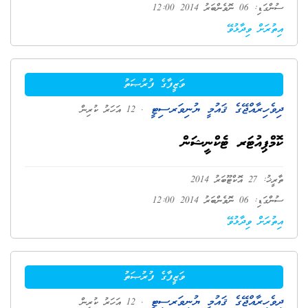
ސުންގަޑި: 06 ނޮވެންބަރު 2014 12:00
އިތުރަށް ވިދާޅުވޭ
ވަޒީފާގެ ފުރުޞަތު
ދިވެހިރާއްޖޭގެ ޤައުމީ ޔުނިވަރސިޓީ
. 12 އަހަރު ކުރިން
ކޮމްޕިއުޓަރ ޓެކްނީޝަން
ތާރީޚު: 27 އޮކްޓޫބަރު 2014
ސުންގަޑި: 06 ނޮވެންބަރު 2014 12:00
އިތުރަށް ވިދާޅުވޭ
ވަޒީފާގެ ފުރުޞަތު
ދިވެހިރާއްޖޭގެ ޤައުމީ ޔުނިވަރސިޓީ
. 12 އަހަރު ކުރިން