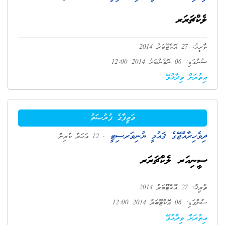
ލެކްޗަރަރ
ތާރީޚު: 27 އޮކްޓޫބަރު 2014
ސުންގަޑި: 06 ނޮވެންބަރު 2014 12:00
އިތުރަށް ވިދާޅުވޭ
ވަޒީފާގެ ފުރުޞަތު
ދިވެހިރާއްޖޭގެ ޤައުމީ ޔުނިވަރސިޓީ
. 12 އަހަރު ކުރިން
ސީނިއަރ ލެކްޗަރަރ
ތާރީޚު: 27 އޮކްޓޫބަރު 2014
ސުންގަޑި: 06 އޮކްޓޫބަރު 2014 12:00
އިތުރަށް ވިދާޅުވޭ