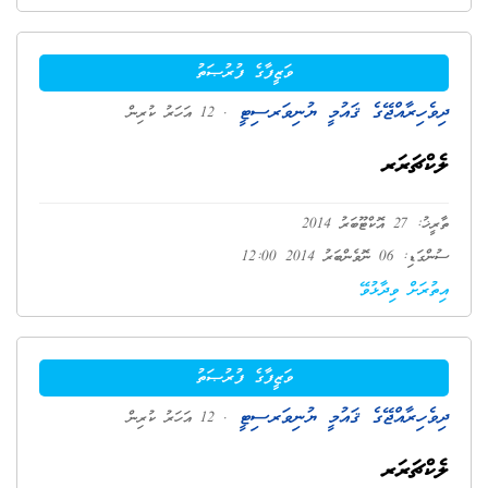
ވަޒީފާގެ ފުރުޞަތު
ދިވެހިރާއްޖޭގެ ޤައުމީ ޔުނިވަރސިޓީ
. 12 އަހަރު ކުރިން
ލެކްޗަރަރ
ތާރީޚު: 27 އޮކްޓޫބަރު 2014
ސުންގަޑި: 06 ނޮވެންބަރު 2014 12:00
އިތުރަށް ވިދާޅުވޭ
ވަޒީފާގެ ފުރުޞަތު
ދިވެހިރާއްޖޭގެ ޤައުމީ ޔުނިވަރސިޓީ
. 12 އަހަރު ކުރިން
ލެކްޗަރަރ