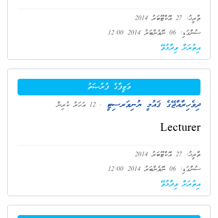
ތާރީޚު: 27 އޮކްޓޫބަރު 2014
ސުންގަޑި: 06 ނޮވެންބަރު 2014 12:00
އިތުރަށް ވިދާޅުވޭ
ވަޒީފާގެ ފުރުޞަތު
ދިވެހިރާއްޖޭގެ ޤައުމީ ޔުނިވަރސިޓީ
. 12 އަހަރު ކުރިން
Lecturer
ތާރީޚު: 27 އޮކްޓޫބަރު 2014
ސުންގަޑި: 06 ނޮވެންބަރު 2014 12:00
އިތުރަށް ވިދާޅުވޭ