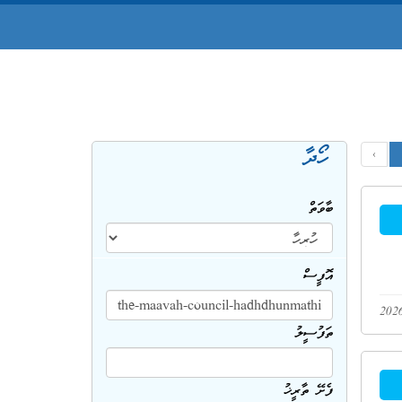
ހޯދާ
‹
ބާވަތް
އޮފީސް
ތަފުސީލު
ފެށޭ ތާރީޚު