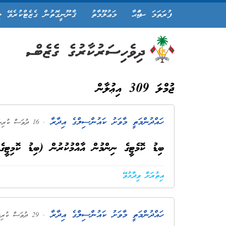
ފުރަތަމަ ޞަފްޙާ
މަޢުލޫމާތު
ޤާނޫނީގޮތުން ގެޒެޓްކުރެވޭ ލ
ޖުމްލަ 309 އިޢުލާން
ހައްދުންމަތީ މާވަށު ކައުންސިލްގެ އިދާރާ
. 16 ދުވަސް ކުރިން
ބިޑު ކޮމެޓީގެ ނިންމުން އާއްމުކުރުން (ބިޑު ކޮމިޓީގެ 2026 ވަނަ އަހަރުގެ 04 ވަނަ ޖަލް
އިތުރަށް ވިދާޅުވޭ
ހައްދުންމަތީ މާވަށު ކައުންސިލްގެ އިދާރާ
. 29 ދުވަސް ކުރިން