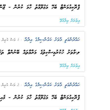
ޕްރޮކިއުމަންޓާ ބެހޭ މަޢުލޫމާތު ހާމަ ކުރުން - ޖޫން 26
އިތުރަށް ވިދާޅުވޭ
ހައްދުންމަތީ މާވަށު ކައުންސިލްގެ އިދާރާ
. 1 މަސް ކުރިން
ލ.މާވަށު ހުކުރުމިސްކިތުގެ މަރާމާތައް ބޭނުންވާ ތަކެ
އިތުރަށް ވިދާޅުވޭ
ހައްދުންމަތީ މާވަށު ކައުންސިލްގެ އިދާރާ
. 2 މަސް ކުރިން
ޕްރޮކިއުމަންޓާ ބެހޭ މަޢުލޫމާތު ހާމަ ކުރުން - މެއި 26