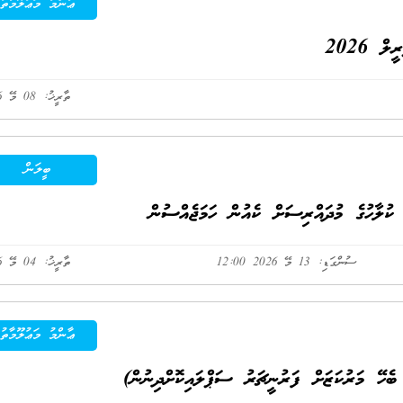
ޢާންމު މަޢުލޫމާތު
ް 2026
ތާރީޚު: 08 މޭ 2026
ބީލަން
ކުލާހުގެ މުދައްރިސަށް ކެއުން ހަމަޖެއްސުން
ސުންގަޑި: 13 މޭ 2026 12:00
ތާރީޚު: 04 މޭ 2026
ޢާންމު މަޢުލޫމާތު
 ބެހޭ މަރުކަޒަށް ފަރުނީޗަރު ސަޕްލައިކޮށްދިނުން)