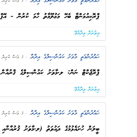
ހައްދުންމަތީ މާވަށު ކައުންސިލްގެ އިދާރާ
. 3 މަސް ކުރިން
ޕްރޮކިއުމަންޓާ ބެހޭ މަޢުލޫމާތު ހާމަ ކުރުން - އޭޕްރީލ
އިތުރަށް ވިދާޅުވޭ
ހައްދުންމަތީ މާވަށު ކައުންސިލްގެ އިދާރާ
. 3 މަސް ކުރިން
ޕްރޮޖެކްޓް ނަން: ލ.މާވަށު ކައުންސިލްގެ ޤްރުއާން 
އިތުރަށް ވިދާޅުވޭ
ހައްދުންމަތީ މާވަށު ކައުންސިލްގެ އިދާރާ
. 3 މަސް ކުރިން
ބީލަން ހުށައެެޅުމުގެ ދައުވަތު (ލ.މާވަށު ޤުރުއާނާއި