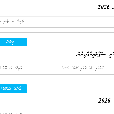
20
ތާރީޚު: 08 ޖުލައި 2026
ބީލަން
ތި ސަޕްލައިކޮއްދިނުން
ސުންގަޑި: 08 ޖުލައި 2026 12:00
ތާރީޚު: 29 ޖޫން 2026
ޢާންމު މަޢުލޫމާތު
20