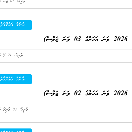
ތާރީޚު: 07 ޖޫން 2026
ޢާންމު މަޢުލޫމާތު
ސާ)
ތާރީޚު: 21 މޭ 2026
ޢާންމު މަޢުލޫމާތު
ސާ)
ތާރީޚު: 03 މާރިޗު 2026