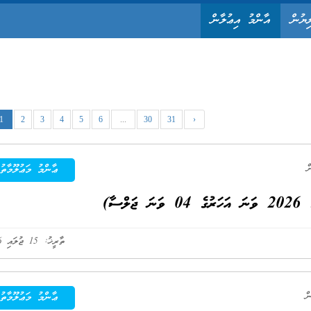
ިޔުން
އާންމު އިޢުލާން
1
2
3
4
5
6
...
30
31
›
ޢާންމު މަޢުލޫމާތު
ސާ)
ތާރީޚު: 15 ޖުލައި 2026
ޢާންމު މަޢުލޫމާތު