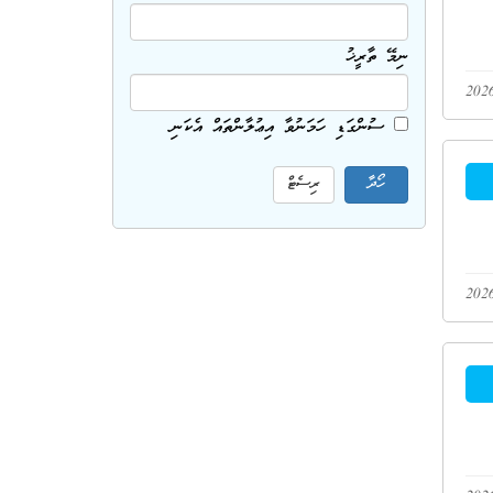
ނިމޭ ތާރީޚު
ސުންގަޑި ހަމަނުވާ އިޢުލާންތައް އެކަނި