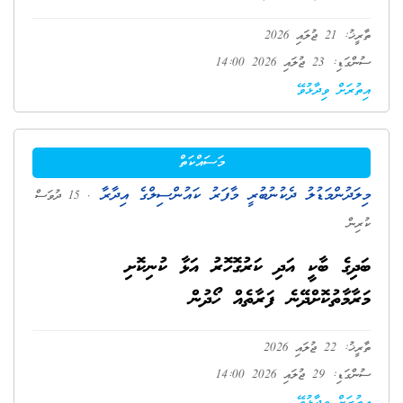
ތާރީޚު: 21 ޖުލައި 2026
ސުންގަޑި: 23 ޖުލައި 2026 14:00
އިތުރަށް ވިދާޅުވޭ
މަސައްކަތް
މިލަދުންމަޑުލު ދެކުނުބުރީ މާފަރު ކައުންސިލްގެ އިދާރާ
. 15 ދުވަސް
ކުރިން
ބަދިގެ ބާކީ އަދި ކަރުގޮހޮރު އަޅާ ކުނިކޮށި
މަރާމާތުކޮށްދޭނެ ފަރާތެއް ހޯދުން
ތާރީޚު: 22 ޖުލައި 2026
ސުންގަޑި: 29 ޖުލައި 2026 14:00