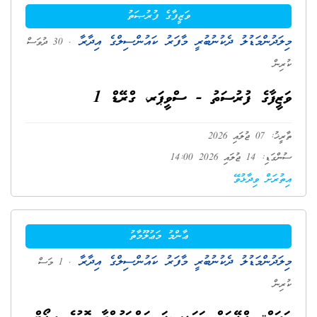
ވަޒީފާގެ ފުރުޞަތު
މިލަދުންމަޑުލު ދެކުނުބުރީ މާފަރު ކައުންސިލްގެ އިދާރާ
. 30 ދުވަސް
ކުރިން
ވަޒީފާގެ ފުރުސަތު - ސްވީޕަރ، ގްރޭޑް 1
ތާރީޚު: 07 ޖުލައި 2026
ސުންގަޑި: 14 ޖުލައި 2026 14:00
އިތުރަށް ވިދާޅުވޭ
ޢާންމު މަޢުލޫމާތު
މިލަދުންމަޑުލު ދެކުނުބުރީ މާފަރު ކައުންސިލްގެ އިދާރާ
. 1 މަސް
ކުރިން