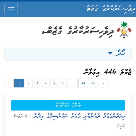
ދިވެހިސަރުކާރުގެ ގެޒެޓް
oggle
ation
ހޯދާ
ޖުމްލަ 446 އިޢުލާން
‹
1
2
3
4
5
6
...
44
45
›
ޢާންމު މަޢުލޫމާތު
މިލަދުންމަޑުލު ދެކުނުބުރީ މާފަރު ކައުންސިލްގެ އިދާރާ
. 9 ދުވަސް
ކުރިން