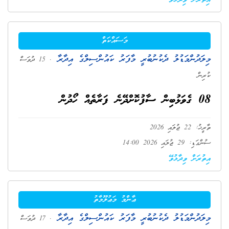
އިތުރަށް ވިދާޅުވޭ
މަސައްކަތް
މިލަދުންމަޑުލު ދެކުނުބުރީ މާފަރު ކައުންސިލްގެ އިދާރާ
. 15 ދުވަސް
ކުރިން
08 ގެވަޅުބިން ސާފުކޮށްދޭނެ ފަރާތެއް ހޯދުން
ތާރީޚު: 22 ޖުލައި 2026
ސުންގަޑި: 29 ޖުލައި 2026 14:00
އިތުރަށް ވިދާޅުވޭ
ޢާންމު މަޢުލޫމާތު
މިލަދުންމަޑުލު ދެކުނުބުރީ މާފަރު ކައުންސިލްގެ އިދާރާ
. 17 ދުވަސް