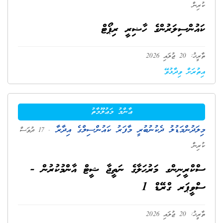
ކުރިން
ކައުންސިލަރުންގެ ހާޟިރީ ރިޕޯޓް
ތާރީޚު: 20 ޖުލައި 2026
އިތުރަށް ވިދާޅުވޭ
ޢާންމު މަޢުލޫމާތު
މިލަދުންމަޑުލު ދެކުނުބުރީ މާފަރު ކައުންސިލްގެ އިދާރާ
. 17 ދުވަސް
ކުރިން
ސްކްރީނިންގ މަރުޙަލާގެ ނަތީޖާ ޝީޓް އާންމުކުރުން -
ސްވީޕަރ ގްރޭޑް 1
ތާރީޚު: 20 ޖުލައި 2026