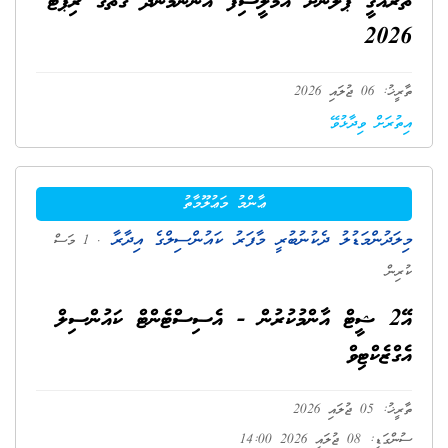
ތަރައްޤީ ޕްލޭނަށް އަމަލީސިފަ އަންނަމުންދާ ގޮތުގެ ރިޕޯޓް
2026
ތާރީޚު: 06 ޖުލައި 2026
އިތުރަށް ވިދާޅުވޭ
ޢާންމު މަޢުލޫމާތު
މިލަދުންމަޑުލު ދެކުނުބުރީ މާފަރު ކައުންސިލްގެ އިދާރާ
. 1 މަސް
ކުރިން
އޭ2 ޝީޓް އާންމުކުރުން - އެސިސްޓެންޓް ކައުންސިލް
އެގްޒެކްޓިވް
ތާރީޚު: 05 ޖުލައި 2026
ސުންގަޑި: 08 ޖުލައި 2026 14:00