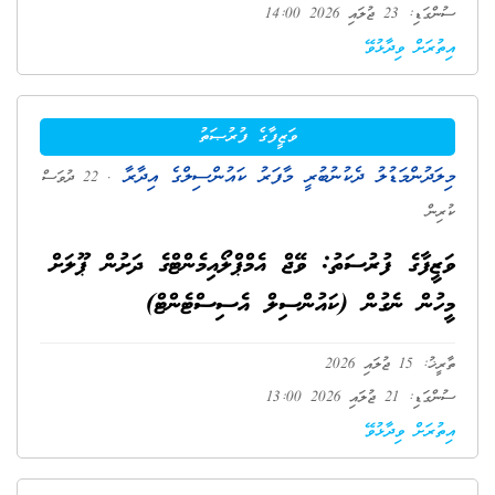
ސުންގަޑި: 23 ޖުލައި 2026 14:00
އިތުރަށް ވިދާޅުވޭ
ވަޒީފާގެ ފުރުޞަތު
މިލަދުންމަޑުލު ދެކުނުބުރީ މާފަރު ކައުންސިލްގެ އިދާރާ
. 22 ދުވަސް
ކުރިން
ވަޒީފާގެ ފުރުސަތު: ވޭޖް އެމްޕްލޯއިމެންޓްގެ ދަށުން ޕޫލަށް
މީހުން ނެގުން (ކައުންސިލް އެސިސްޓެންޓް)
ތާރީޚު: 15 ޖުލައި 2026
ސުންގަޑި: 21 ޖުލައި 2026 13:00
އިތުރަށް ވިދާޅުވޭ