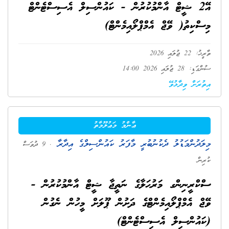
އޭ2 ޝީޓް އާންމުކުރުން - ކައުންސިލް އެސިސްޓެންޓް
މިސްކިތު( ވޭޖް އެމްޕްލޯއިމެންޓް)
ތާރީޚު: 22 ޖުލައި 2026
ސުންގަޑި: 28 ޖުލައި 2026 14:00
އިތުރަށް ވިދާޅުވޭ
ޢާންމު މަޢުލޫމާތު
މިލަދުންމަޑުލު ދެކުނުބުރީ މާފަރު ކައުންސިލްގެ އިދާރާ
. 9 ދުވަސް
ކުރިން
ސްކްރީނިންގ މަރުޙަލާގެ ނަތީޖާ ޝީޓް އާންމުކުރުން -
ވޭޖް އެމްޕްލޯއިމެންޓްގެ ދަށުން ޕޫލަށް މީހުން ނެގުން
(ކައުންސިލް އެސިސްޓެންޓް)