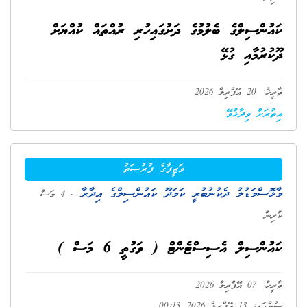
ކައުންސިލްގެ ބެލުމުގެ ދަށުގައިހުރި ރުއްތައް ކުއްޔަށް
ދޫކުރުމާއި ގުޅޭ
ތާރީޚު: 20 އޭޕްރިލް 2026
އިތުރަށް ވިދާޅުވޭ
ވަޒީފާގެ ފުރުޞަތު
މާޅޮސްމަޑުލު ދެކުނުބުރީ ކަމަދޫ ކައުންސިލްގެ އިދާރާ
. 4 މަސް
ކުރިން
ކައުންސިލް އެސިސްޓެންޓް ( ވަގުތީ 6 މަސް )
ތާރީޚު: 07 އޭޕްރިލް 2026
ސުންގަޑި: 13 އޭޕްރިލް 2026 00:13