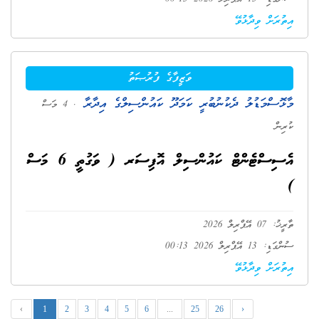
އިތުރަށް ވިދާޅުވޭ
ވަޒީފާގެ ފުރުޞަތު
މާޅޮސްމަޑުލު ދެކުނުބުރީ ކަމަދޫ ކައުންސިލްގެ އިދާރާ
. 4 މަސް
ކުރިން
އެސިސްޓެންޓް ކައުންސިލް އޮފިސަރ ( ވަގުތީ 6 މަސް
)
ތާރީޚު: 07 އޭޕްރިލް 2026
ސުންގަޑި: 13 އޭޕްރިލް 2026 00:13
އިތުރަށް ވިދާޅުވޭ
‹
1
2
3
4
5
6
...
25
26
›