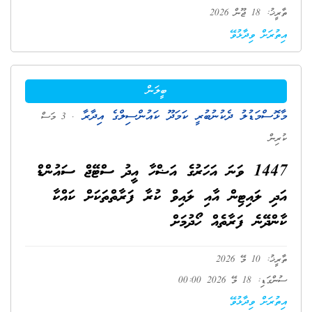
ތާރީޚު: 18 ޖޫން 2026
އިތުރަށް ވިދާޅުވޭ
ބީލަން
މާޅޮސްމަޑުލު ދެކުނުބުރީ ކަމަދޫ ކައުންސިލްގެ އިދާރާ
. 3 މަސް
ކުރިން
1447 ވަނަ އަހަރުގެ އަޟްހާ އީދު ސްޓޭޖް ސައުންޑް
އަދި ލައިޓިން އާއި ލައިވް ކުރާ ފަރާތްތަކަށް ކައްކާ
ކާންދޭނެ ފަރާތެއް ހޯދުމަށް
ތާރީޚު: 10 މޭ 2026
ސުންގަޑި: 18 މޭ 2026 00:00
އިތުރަށް ވިދާޅުވޭ