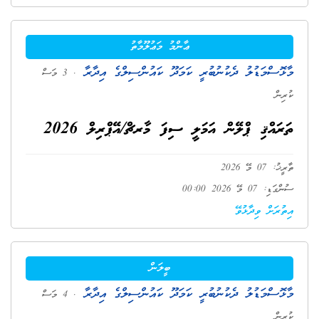
ޢާންމު މަޢުލޫމާތު
މާޅޮސްމަޑުލު ދެކުނުބުރީ ކަމަދޫ ކައުންސިލްގެ އިދާރާ
. 3 މަސް
ކުރިން
ތަރައްޤި ޕްލޭން އަމަލީ ސިފަ މާރޗް/އޭޕްރިލް 2026
ތާރީޚު: 07 މޭ 2026
ސުންގަޑި: 07 މޭ 2026 00:00
އިތުރަށް ވިދާޅުވޭ
ބީލަން
މާޅޮސްމަޑުލު ދެކުނުބުރީ ކަމަދޫ ކައުންސިލްގެ އިދާރާ
. 4 މަސް
ކުރިން