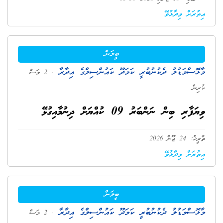
އިތުރަށް ވިދާޅުވޭ
ބީލަން
މާޅޮސްމަޑުލު ދެކުނުބުރީ ކަމަދޫ ކައުންސިލްގެ އިދާރާ
. 2 މަސް
ކުރިން
ވިޔަފާރި ބިން ނަންބަރު 09 ކުއްޔަށް ދިނުމާއިގުޅޭ
ތާރީޚު: 24 ޖޫން 2026
އިތުރަށް ވިދާޅުވޭ
ބީލަން
މާޅޮސްމަޑުލު ދެކުނުބުރީ ކަމަދޫ ކައުންސިލްގެ އިދާރާ
. 2 މަސް