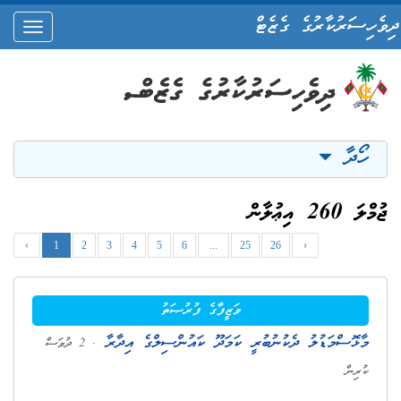
ދިވެހިސަރުކާރުގެ ގެޒެޓް
oggle
ation
ހޯދާ
ޖުމްލަ 260 އިޢުލާން
‹
1
2
3
4
5
6
...
25
26
›
ވަޒީފާގެ ފުރުޞަތު
މާޅޮސްމަޑުލު ދެކުނުބުރީ ކަމަދޫ ކައުންސިލްގެ އިދާރާ
. 2 ދުވަސް
ކުރިން