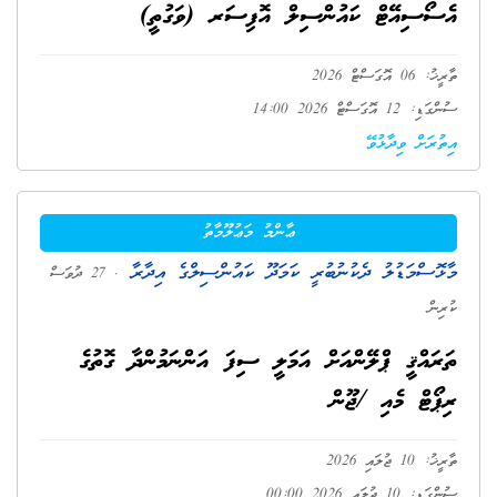
އެސޯސިއޭޓް ކައުންސިލް އޮފިސަރ (ވަގުތީ)
ތާރީޚު: 06 އޮގަސްޓް 2026
ސުންގަޑި: 12 އޮގަސްޓް 2026 14:00
އިތުރަށް ވިދާޅުވޭ
ޢާންމު މަޢުލޫމާތު
މާޅޮސްމަޑުލު ދެކުނުބުރީ ކަމަދޫ ކައުންސިލްގެ އިދާރާ
. 27 ދުވަސް
ކުރިން
ތަރައްޤީ ޕްލޭންއަށް އަމަލީ ސިފަ އަންނަމުންދާ ގޮތުގެ
ރިޕޯޓް މެއި /ޖޫން
ތާރީޚު: 10 ޖުލައި 2026
ސުންގަޑި: 10 ޖުލައި 2026 00:00