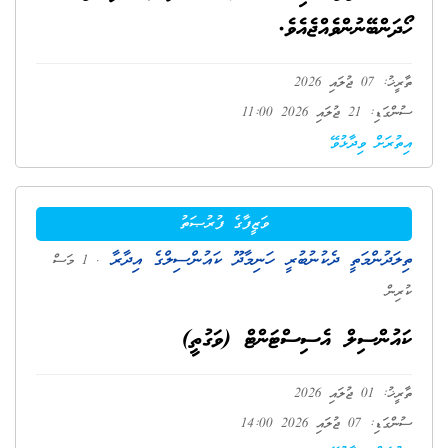
ހޯދަންބޭނުންވެއްޖެއެވެ.
ތާރީޚު: 07 ޖުލައި 2026
ސުންގަޑި: 21 ޖުލައި 2026 11:00
އިތުރަށް ވިދާޅުވޭ
ވަޒީފާގެ ފުރުޞަތު
ތިލަދުންމަތީ ދެކުނުބުރީ ހަނިމާދޫ ކައުންސިލްގެ އިދާރާ
. 1 މަސް
ކުރިން
ކައުންސިލް އެސިސްޓަންޓް (ވަގުތީ)
ތާރީޚު: 01 ޖުލައި 2026
ސުންގަޑި: 07 ޖުލައި 2026 14:00