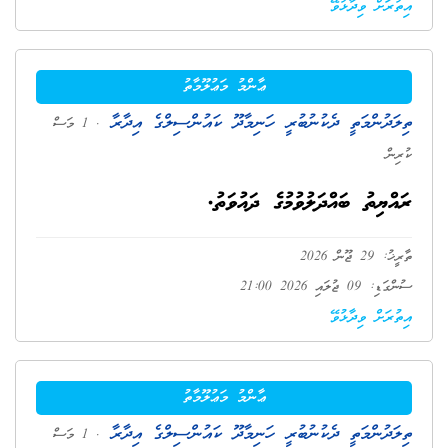
އިތުރަށް ވިދާޅުވޭ
ޢާންމު މަޢުލޫމާތު
ތިލަދުންމަތީ ދެކުނުބުރީ ހަނިމާދޫ ކައުންސިލްގެ އިދާރާ
. 1 މަސް
ކުރިން
ރައްޔިތު ބައްދަލުވުމުގެ ދައުވަތު.
ތާރީޚު: 29 ޖޫން 2026
ސުންގަޑި: 09 ޖުލައި 2026 21:00
އިތުރަށް ވިދާޅުވޭ
ޢާންމު މަޢުލޫމާތު
ތިލަދުންމަތީ ދެކުނުބުރީ ހަނިމާދޫ ކައުންސިލްގެ އިދާރާ
. 1 މަސް