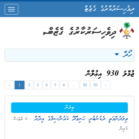
ދިވެހިސަރުކާރުގެ ގެޒެޓް
oggle
ation
ހޯދާ
ޖުމްލަ 930 އިޢުލާން
‹
1
2
3
4
5
6
...
92
93
›
ބީލަން
ތިލަދުންމަތީ ދެކުނުބުރީ ހަނިމާދޫ ކައުންސިލްގެ އިދާރާ
. 8 ދުވަސް
ކުރިން