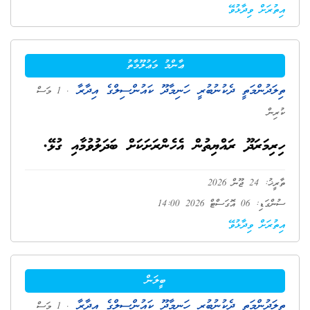
އިތުރަށް ވިދާޅުވޭ
ޢާންމު މަޢުލޫމާތު
ތިލަދުންމަތީ ދެކުނުބުރީ ހަނިމާދޫ ކައުންސިލްގެ އިދާރާ
. 1 މަސް
ކުރިން
ހިރިމަރަދޫ ރައްޔިތުން އެހެންރަށަކަށް ބަދަލުވުމާއި ގުޅޭ.
ތާރީޚު: 24 ޖޫން 2026
ސުންގަޑި: 06 އޮގަސްޓް 2026 14:00
އިތުރަށް ވިދާޅުވޭ
ބީލަން
ތިލަދުންމަތީ ދެކުނުބުރީ ހަނިމާދޫ ކައުންސިލްގެ އިދާރާ
. 1 މަސް