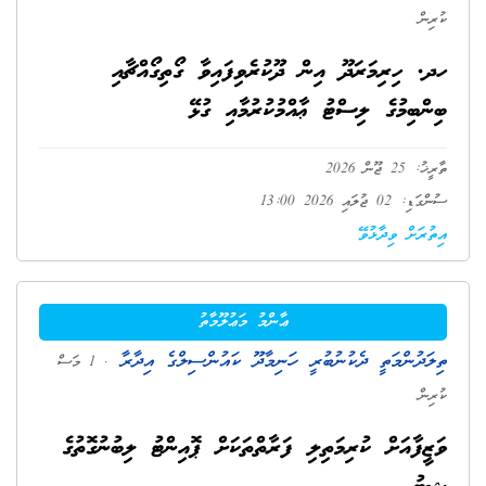
ކުރިން
ހދ. ހިރިމަރަދޫ އިން ދޫކުރެވިފައިވާ ގޯތިގޯއްޗާއި
ބިންބިމުގެ ލިސްޓު ޢާއްމުކުރުމާއި ގުޅޭ
ތާރީޚު: 25 ޖޫން 2026
ސުންގަޑި: 02 ޖުލައި 2026 13:00
އިތުރަށް ވިދާޅުވޭ
ޢާންމު މަޢުލޫމާތު
ތިލަދުންމަތީ ދެކުނުބުރީ ހަނިމާދޫ ކައުންސިލްގެ އިދާރާ
. 1 މަސް
ކުރިން
ވަޒީފާއަށް ކުރިމަތިލި ފަރާތްތަކަށް ޕޮއިންޓު ލިބުނުގޮތުގެ