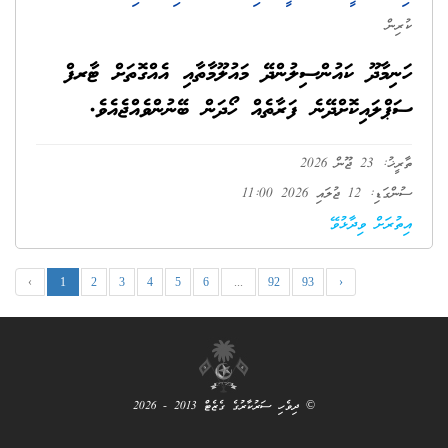
ކުރިން
ހަނިމާދޫ ކައުންސިލުންދޭ މައުލޫމާތާއި އެއްގޮތަށް ޓާރފް
ސަޕްލައިކޮށްދޭނެ ފަރާތެއް ހޯދަން ބޭނުންވެއްޖެއެވެ.
ތާރީޚު: 23 ޖޫން 2026
ސުންގަޑި: 12 ޖުލައި 2026 11:00
އިތުރަށް ވިދާޅުވޭ
‹
1
2
3
4
5
6
...
92
93
›
© ދިވެހި ސަރުކާރުގެ ގެޒެޓް 2013 - 2026