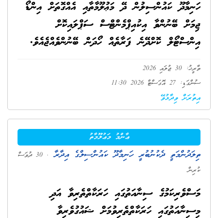
ހަނިމާދޫ ކައުންސިލުން ދޭ މަޢުލޫމާތާއި އެއްގޮތަށް އިންޑޯ
ޖިމަށް ބޭނުންވާ އިކުއިޕްމެންޓްސް ސަޕްލައިކޮށް
އިންސްޓޯލް ކޮށްދޭނެ ފަރާތެއް ހޯދަން ބޭނުންވެއްޖެއެވެ.
ތާރީޚު: 30 ޖުލައި 2026
ސުންގަޑި: 27 އޮގަސްޓް 2026 11:30
އިތުރަށް ވިދާޅުވޭ
ޢާންމު މަޢުލޫމާތު
ތިލަދުންމަތީ ދެކުނުބުރީ ހަނިމާދޫ ކައުންސިލްގެ އިދާރާ
. 30 ދުވަސް
ކުރިން
މަސްވެރިކަމުގެ ސިނާއަތުގައި ހަރަކާތްތެރިވާ އަދި
މިސިނާއަތުގައި ހަރަކާތްތެރިވުމަށް ޝައުގުވެރިވާ