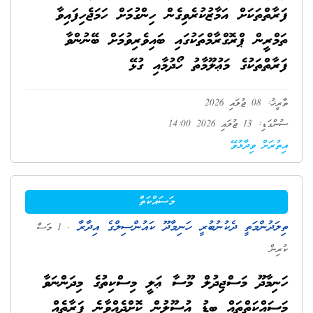
ފަރާތްތަކަށް އަމާޒުކުރެވިގެން ހިންގުމަށް ހަމަޖެހިފައިވާ
ތަމްރީން ޕްރޮގްރާމްތަކުގައި ބައިވެރިވުމަށް ބޭނުންވާ
ފަރާތްތަކުގެ މަޢުލޫމާތު ހޯދުމާއި ގުޅޭ
ތާރީޚު: 08 ޖުލައި 2026
ސުންގަޑި: 13 ޖުލައި 2026 14:00
އިތުރަށް ވިދާޅުވޭ
މަސައްކަތް
ތިލަދުންމަތީ ދެކުނުބުރީ ހަނިމާދޫ ކައުންސިލްގެ އިދާރާ
. 1 މަސް
ކުރިން
ހަނިމާދޫ މަސްޖިދުލް މޫސާ ޢަލީ މިސްކިތުގެ މިދަންނަވާ
މަސައްކަތްތައް ބިޑު އުސޫލުން ކޮށްދެއްވާނެ ފަރާތެއް