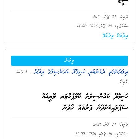
ޝީޓު
ތާރީޚު: 25 ޖޫން 2026
ސުންގަޑި: 29 ޖޫން 2026 14:00
އިތުރަށް ވިދާޅުވޭ
ބީލަން
ތިލަދުންމަތީ ދެކުނުބުރީ ހަނިމާދޫ ކައުންސިލްގެ އިދާރާ
. 1 މަސް
ކުރިން
ހަނިމާދޫ ކައުންސިލަށް ކޮމްޕެކްޓަރ ލޮރީއެއް
ސަޕްލައިކޮށްދޭނެ ފަރާތެއް ހޯދުން
ތާރީޚު: 24 ޖޫން 2026
ސުންގަޑި: 16 ޖުލައި 2026 11:00