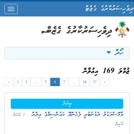
ދިވެހިސަރުކާރުގެ ގެޒެޓް
oggle
ation
ހޯދާ
ޖުމްލަ 169 އިޢުލާން
‹
1
2
...
5
6
7
...
16
17
›
ބީލަން
މާޅޮސްމަޑުލު ދެކުނުބުރީ ފެހެންދޫ ކައުންސިލްގެ އިދާރާ
. 1 އަހަރު
ކުރިން