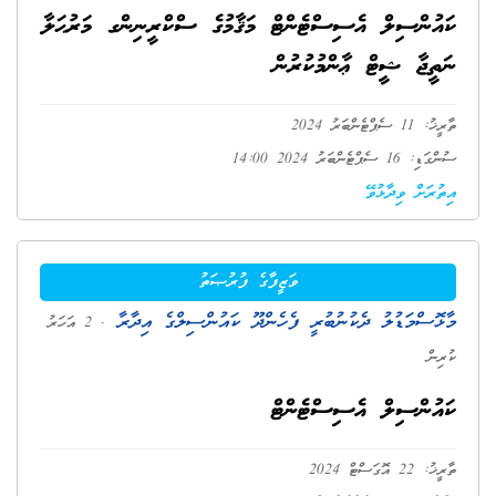
ކައުންސިލް އެސިސްޓެންޓް މަޤާމުގެ ސްކްރީނިންގ މަރުޙަލާ
ނަތީޖާ ޝީޓް ޢާންމުކުރުން
ތާރީޚު: 11 ސެޕްޓެންބަރު 2024
ސުންގަޑި: 16 ސެޕްޓެންބަރު 2024 14:00
އިތުރަށް ވިދާޅުވޭ
ވަޒީފާގެ ފުރުޞަތު
މާޅޮސްމަޑުލު ދެކުނުބުރީ ފެހެންދޫ ކައުންސިލްގެ އިދާރާ
. 2 އަހަރު
ކުރިން
ކައުންސިލް އެސިސްޓެންޓް
ތާރީޚު: 22 އޮގަސްޓް 2024