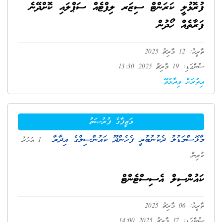
ފުރޮޅުލީ ކަރަންޓް ސިޒަރ ލިފްޓެއް ސަޕްލައި ކޮށްދޭނެ
ފަރާތެއް ހޯދުން
ތާރީޚު: 12 މާރިޗު 2025
ސުންގަޑި: 19 މާރިޗު 2025 13:30
އިތުރަށް ވިދާޅުވޭ
ވަޒީފާގެ ފުރުޞަތު
މާޅޮސްމަޑުލު ދެކުނުބުރީ ފެހެންދޫ ކައުންސިލްގެ އިދާރާ
. 1 އަހަރު
ކުރިން
ކައުންސިލް އެސިސްޓެންޓް
ތާރީޚު: 06 މާރިޗު 2025
ސުންގަޑި: 17 މާރިޗު 2025 14:00