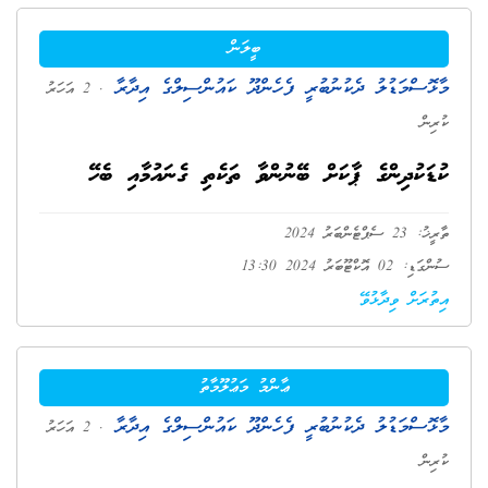
ބީލަން
މާޅޮސްމަޑުލު ދެކުނުބުރީ ފެހެންދޫ ކައުންސިލްގެ އިދާރާ
. 2 އަހަރު
ކުރިން
ކުޑަކުދިންގެ ޕާކަށް ބޭނުންވާ ތަކެތި ގެނައުމާއި ބެހޭ
ތާރީޚު: 23 ސެޕްޓެންބަރު 2024
ސުންގަޑި: 02 އޮކްޓޫބަރު 2024 13:30
އިތުރަށް ވިދާޅުވޭ
ޢާންމު މަޢުލޫމާތު
މާޅޮސްމަޑުލު ދެކުނުބުރީ ފެހެންދޫ ކައުންސިލްގެ އިދާރާ
. 2 އަހަރު
ކުރިން