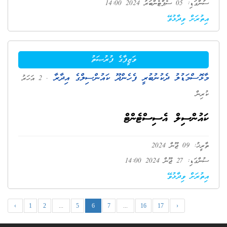
ސުންގަޑި: 05 ސެޕްޓެންބަރު 2024 14:00
އިތުރަށް ވިދާޅުވޭ
ވަޒީފާގެ ފުރުޞަތު
މާޅޮސްމަޑުލު ދެކުނުބުރީ ފެހެންދޫ ކައުންސިލްގެ އިދާރާ
. 2 އަހަރު
ކުރިން
ކައުންސިލް އެސިސްޓެންޓް
ތާރީޚު: 09 ޖޫން 2024
ސުންގަޑި: 27 ޖޫން 2024 14:00
އިތުރަށް ވިދާޅުވޭ
‹
1
2
...
5
6
7
...
16
17
›