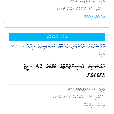
ތާރީޚު: 28 އޮކްޓޫބަރު 2024
ސުންގަޑި: 31 އޮކްޓޫބަރު 2024 14:00
އިތުރަށް ވިދާޅުވޭ
ޢާންމު މަޢުލޫމާތު
މާޅޮސްމަޑުލު ދެކުނުބުރީ ފެހެންދޫ ކައުންސިލްގެ އިދާރާ
. 2 އަހަރު
ކުރިން
ކައުންސިލް އެސިސްޓެންޓްގެ މަޤާމުގެ A2 ޝީޓް
ޢާންމުކުރުން
ތާރީޚު: 24 ސެޕްޓެންބަރު 2024
ސުންގަޑި: 29 ސެޕްޓެންބަރު 2024 14:00
އިތުރަށް ވިދާޅުވޭ