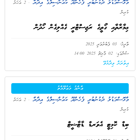
މާޅޮސްމަޑުލު ދެކުނުބުރީ ފެހެންދޫ ކައުންސިލްގެ އިދާރާ
. 2 އަހަރު
ކުރިން
ޢިމާރާތާއި ގޯތީގެ ރަޖިސްޓްރީ ގެއްލިގެން ހޯދުން
ތާރީޚު: 03 ފެބުރުވަރީ 2025
ސުންގަޑި: 02 މާރިޗު 2025 14:00
އިތުރަށް ވިދާޅުވޭ
ޢާންމު މަޢުލޫމާތު
މާޅޮސްމަޑުލު ދެކުނުބުރީ ފެހެންދޫ ކައުންސިލްގެ އިދާރާ
. 2 އަހަރު
ކުރިން
ބިޑް ކޮމިޓީ އެވަރޑް ޑާޓާޝީޓް