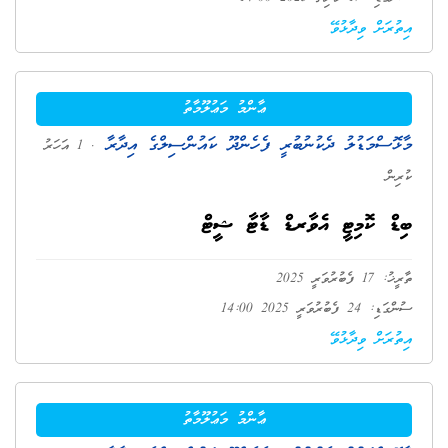
އިތުރަށް ވިދާޅުވޭ
ޢާންމު މަޢުލޫމާތު
މާޅޮސްމަޑުލު ދެކުނުބުރީ ފެހެންދޫ ކައުންސިލްގެ އިދާރާ
. 1 އަހަރު
ކުރިން
ބިޑް ކޮމިޓީ އެވާރޑް ޑާޓާ ޝީޓް
ތާރީޚު: 17 ފެބުރުވަރީ 2025
ސުންގަޑި: 24 ފެބުރުވަރީ 2025 14:00
އިތުރަށް ވިދާޅުވޭ
ޢާންމު މަޢުލޫމާތު