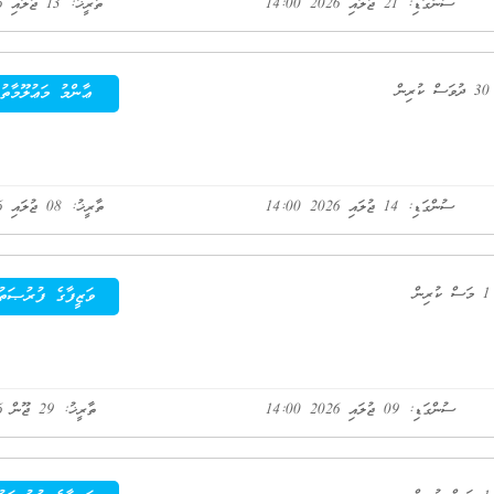
ސުންގަޑި: 21 ޖުލައި 2026 14:00
ތާރީޚު: 13 ޖުލައި 2026
ކުރިން
ޢާންމު މަޢުލޫމާތު
ސުންގަޑި: 14 ޖުލައި 2026 14:00
ތާރީޚު: 08 ޖުލައި 2026
ުރިން
ވަޒީފާގެ ފުރުޞަތު
ސުންގަޑި: 09 ޖުލައި 2026 14:00
ތާރީޚު: 29 ޖޫން 2026