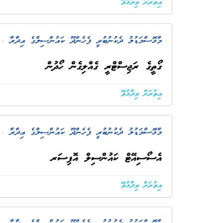
އިތުރަށް ވިދާޅުވޭ
މާޅޮސްމަޑުލު ދެކުނުބުރީ ފެހެންދޫ ކައުންސިލްގެ އިދާރާ
. 30 ދުވަސް 
ގޯތީގެ ރަޖިސްޓްރީ ގެއްލިގެން ހޯދުން
އިތުރަށް ވިދާޅުވޭ
މާޅޮސްމަޑުލު ދެކުނުބުރީ ފެހެންދޫ ކައުންސިލްގެ އިދާރާ
. 1 މަސް ކ
އެސޯސިއޭޓް ކައުންސިލް އޮފިސަރ
އިތުރަށް ވިދާޅުވޭ