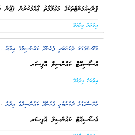
ޕްރޮކިއުމަންޓްތަކުގެ މަޢުލޫމާތު ޢާއްމުކުރުން (ޖޫން 2026)
އިތުރަށް ވިދާޅުވޭ
މާޅޮސްމަޑުލު ދެކުނުބުރީ ފެހެންދޫ ކައުންސިލްގެ އިދާރާ
. 25 ދުވަސް 
އެސޯސިއޭޓް ކައުންސިލް އޮފިސަރ
އިތުރަށް ވިދާޅުވޭ
މާޅޮސްމަޑުލު ދެކުނުބުރީ ފެހެންދޫ ކައުންސިލްގެ އިދާރާ
. 25 ދުވަސް 
އެސޯސިއޭޓް ކައުންސިލް އޮފިސަރ