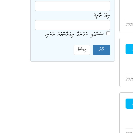
ނިމޭ ތާރީޚު
ސުންގަޑި ހަމަނުވާ އިޢުލާންތައް އެކަނި