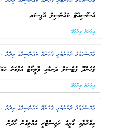
މާޅޮސްމަޑުލު ދެކުނުބުރީ ފެހެންދޫ ކައުންސިލްގެ އިދާރާ
. 1 މަސް ކ
އެސޯސިއޭޓް ކައުންސިލް އޮފިސަރ
އިތުރަށް ވިދާޅުވޭ
މާޅޮސްމަޑުލު ދެކުނުބުރީ ފެހެންދޫ ކައުންސިލްގެ އިދާރާ
. 2 މަސް ކ
ފެހެންދޫ ފުޓްސަލް ދަނޑާއި ވޮލީކޯޓު އެޅުމަށް ހަމަޖ
އިތުރަށް ވިދާޅުވޭ
މާޅޮސްމަޑުލު ދެކުނުބުރީ ފެހެންދޫ ކައުންސިލްގެ އިދާރާ
. 2 މަސް ކ
ޢިމާރާތާއި ގޯތީގެ ރަޖިސްޓްރީ ގެއްލިގެން ހޯދުން