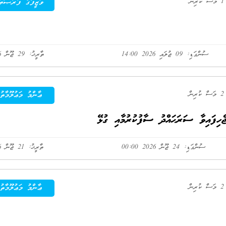
ުރިން
ވަޒީފާގެ ފުރުޞަތު
ސުންގަޑި: 09 ޖުލައި 2026 14:00
ތާރީޚު: 29 ޖޫން 2026
ުރިން
ޢާންމު މަޢުލޫމާތު
ެހިފައިވާ ސަރަޙައްދު ސާފުކުރުމާއި ގުޅޭ
ސުންގަޑި: 24 ޖޫން 2026 00:00
ތާރީޚު: 21 ޖޫން 2026
ުރިން
ޢާންމު މަޢުލޫމާތު