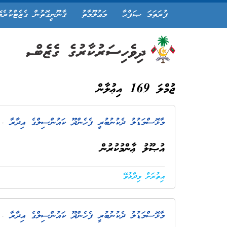
ފުރަތަމަ ޞަފްޙާ
މަޢުލޫމާތު
ޤާނޫނީގޮތުން ގެޒެޓްކުރެވ
ޖުމްލަ 169 އިޢުލާން
މާޅޮސްމަޑުލު ދެކުނުބުރީ ފެހެންދޫ ކައުންސިލްގެ އިދާރާ
. 10 ދުވަސް 
އުޞޫލު ޢާންމުކުރުން
އިތުރަށް ވިދާޅުވޭ
މާޅޮސްމަޑުލު ދެކުނުބުރީ ފެހެންދޫ ކައުންސިލްގެ އިދާރާ
. 16 ދުވަސް 