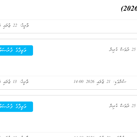
ތާރީޚު: 22 ޖުލައި 2026
ކުރިން
ވަޒީފާގެ ފުރުޞަތު
ސުންގަޑި: 21 ޖުލައި 2026 14:00
ތާރީޚު: 13 ޖުލައި 2026
ކުރިން
ވަޒީފާގެ ފުރުޞަތު