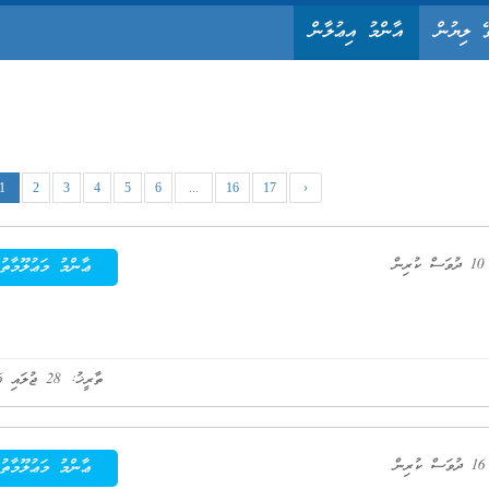
ޭ ލިޔުން
އާންމު އިޢުލާން
1
2
3
4
5
6
...
16
17
›
ކުރިން
ޢާންމު މަޢުލޫމާތު
ތާރީޚު: 28 ޖުލައި 2026
ކުރިން
ޢާންމު މަޢުލޫމާތު