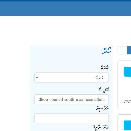
ހޯދާ
‹
ބާވަތް
އޮފީސް
ތަފުސީލު
ފެށޭ ތާރީޚު