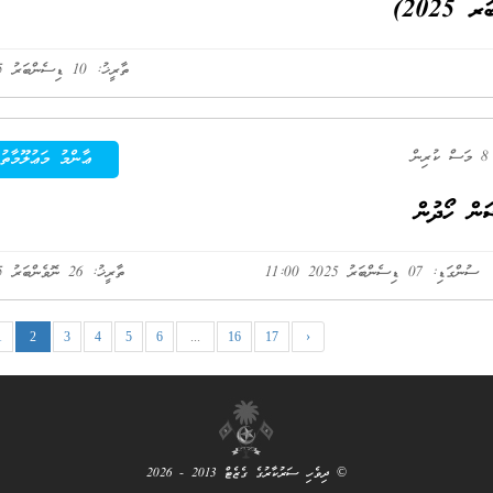
2025)
ތާރީޚު: 10 ޑިސެންބަރު 2025
ުރިން
ޢާންމު މަޢުލޫމާތު
ން ހޯދުން
ސުންގަޑި: 07 ޑިސެންބަރު 2025 11:00
ތާރީޚު: 26 ނޮވެންބަރު 2025
1
2
3
4
5
6
...
16
17
›
© ދިވެހި ސަރުކާރުގެ ގެޒެޓް 2013 - 2026