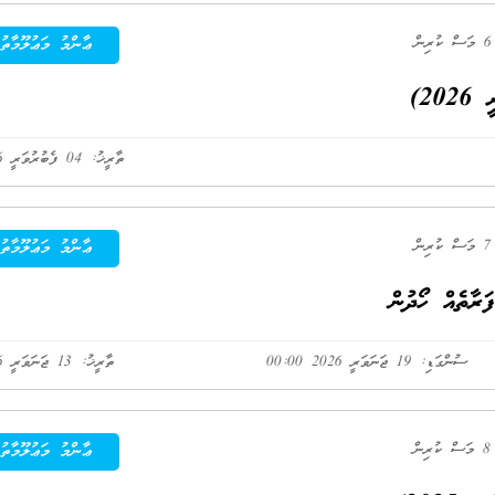
ުރިން
ޢާންމު މަޢުލޫމާތު
20)
ތާރީޚު: 04 ފެބުރުވަރީ 2026
ުރިން
ޢާންމު މަޢުލޫމާތު
ރާތެއް ހޯދުން
ސުންގަޑި: 19 ޖަނަވަރީ 2026 00:00
ތާރީޚު: 13 ޖަނަވަރީ 2026
ުރިން
ޢާންމު މަޢުލޫމާތު