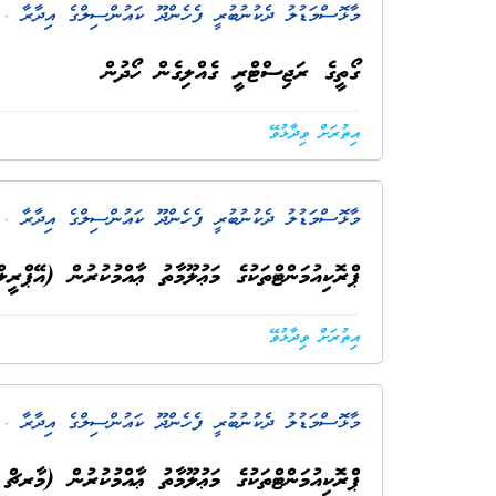
މާޅޮސްމަޑުލު ދެކުނުބުރީ ފެހެންދޫ ކައުންސިލްގެ އިދާރާ
. 3 މަސް ކ
ގޯތީގެ ރަޖިސްޓްރީ ގެއްލިގެން ހޯދުން
އިތުރަށް ވިދާޅުވޭ
މާޅޮސްމަޑުލު ދެކުނުބުރީ ފެހެންދޫ ކައުންސިލްގެ އިދާރާ
. 3 މަސް ކ
ޕްރޮކިއުމަންޓްތަކުގެ މަޢުލޫމާތު ޢާއްމުކުރުން (އޭޕްރީލް 26
އިތުރަށް ވިދާޅުވޭ
މާޅޮސްމަޑުލު ދެކުނުބުރީ ފެހެންދޫ ކައުންސިލްގެ އިދާރާ
. 3 މަސް ކ
ޕްރޮކިއުމަންޓްތަކުގެ މަޢުލޫމާތު ޢާއްމުކުރުން (މާރޗް 2026