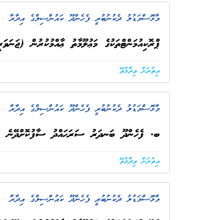
މާޅޮސްމަޑުލު ދެކުނުބުރީ ފެހެންދޫ ކައުންސިލްގެ އިދާރާ
. 6 މަސް ކ
ޕްރޮކިއުމަންޓްތަކުގެ މަޢުލޫމާތު ޢާއްމުކުރުން (ޖަނަވަރީ 26
އިތުރަށް ވިދާޅުވޭ
މާޅޮސްމަޑުލު ދެކުނުބުރީ ފެހެންދޫ ކައުންސިލްގެ އިދާރާ
. 7 މަސް ކ
ބ. ފެހެންދޫ ބަނދަރު ސަރަޙައްދު ސާފުކޮށްދޭނެ ފަ
އިތުރަށް ވިދާޅުވޭ
މާޅޮސްމަޑުލު ދެކުނުބުރީ ފެހެންދޫ ކައުންސިލްގެ އިދާރާ
. 8 މަސް ކ