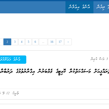
ޭ ލިޔުން
އާންމު އިޢުލާން
1
2
3
4
5
6
...
16
17
›
ުރިން
ޢާންމު މަޢުލޫމާތު
ައްޤީއަށް މަސައްކަތްކުރާ ކޮމިޓީގެ މެމްބަރުން އިގްރާރުވުމުގެ ދަރުބާރާއ
ތާރީޚު: 12 މޭ 2026