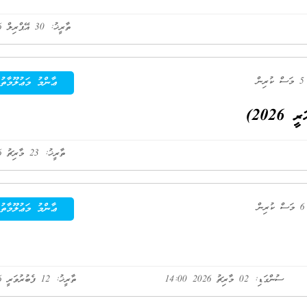
ތާރީޚު: 30 އޭޕްރިލް 2026
ުރިން
ޢާންމު މަޢުލޫމާތު
2026)
ތާރީޚު: 23 މާރިޗު 2026
ުރިން
ޢާންމު މަޢުލޫމާތު
ސުންގަޑި: 02 މާރިޗު 2026 14:00
ތާރީޚު: 12 ފެބުރުވަރީ 2026