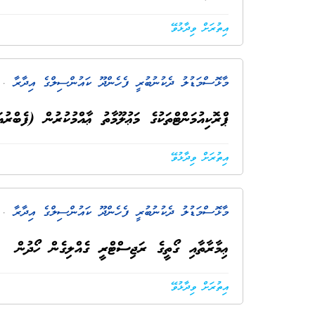
އިތުރަށް ވިދާޅުވޭ
މާޅޮސްމަޑުލު ދެކުނުބުރީ ފެހެންދޫ ކައުންސިލްގެ އިދާރާ
. 5 މަސް ކ
ޕްރޮކިއުމަންޓްތަކުގެ މަޢުލޫމާތު ޢާއްމުކުރުން (ފެބްރުއަރީ 
އިތުރަށް ވިދާޅުވޭ
މާޅޮސްމަޑުލު ދެކުނުބުރީ ފެހެންދޫ ކައުންސިލްގެ އިދާރާ
. 6 މަސް ކ
ޢިމާރާތާއި ގޯތީގެ ރަޖިސްޓްރީ ގެއްލިގެން ހޯދުން
އިތުރަށް ވިދާޅުވޭ