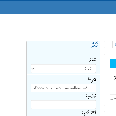
ހޯދާ
‹
ބާވަތް
ި
އޮފީސް
ތަފުސީލު
ފެށޭ ތާރީޚު