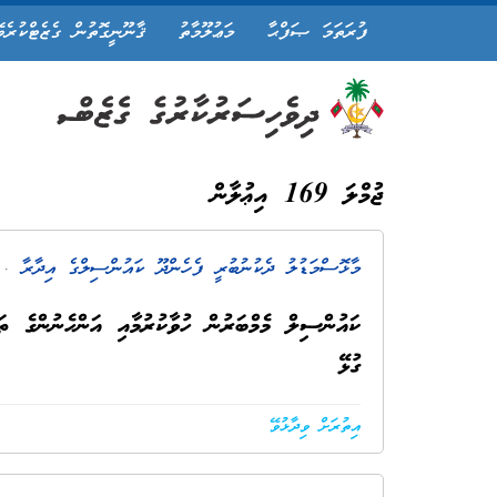
ފުރަތަމަ ޞަފްޙާ
މަޢުލޫމާތު
ޤާނޫނީގޮތުން ގެޒެޓްކުރެވ
ޖުމްލަ 169 އިޢުލާން
މާޅޮސްމަޑުލު ދެކުނުބުރީ ފެހެންދޫ ކައުންސިލްގެ އިދާރާ
. 3 މަސް ކ
ކައުންސިލް މެމްބަރުން ހުވާކުރުމާއި އަންހެނުންގެ ތަރ
ގުޅޭ
އިތުރަށް ވިދާޅުވޭ