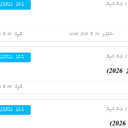
ުރިން
ޢާންމު މަޢުލޫމާތު
ސުންގަޑި: 24 މޭ 2026 14:00
ތާރީޚު: 10 މޭ 2026
ުރިން
ޢާންމު މަޢުލޫމާތު
20)
ތާރީޚު: 04 މޭ 2026
ުރިން
ޢާންމު މަޢުލޫމާތު
)