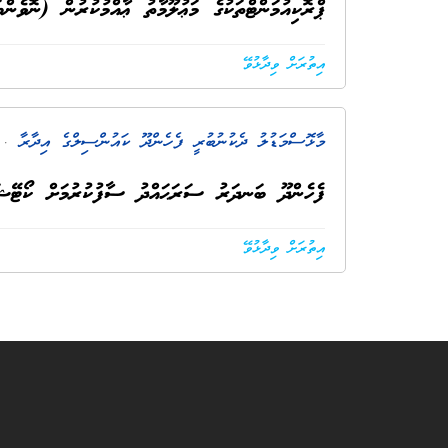
ޕްރޮކިއުމަންޓްތަކުގެ މަޢުލޫމާތު ޢާއްމުކުރުން (ނޮވެންބަރ 
އިތުރަށް ވިދާޅުވޭ
މާޅޮސްމަޑުލު ދެކުނުބުރީ ފެހެންދޫ ކައުންސިލްގެ އިދާރާ
. 8 މަސް ކ
ފެހެންދޫ ބަނދަރު ސަރަޙައްދު ސާފުކުރުމަށް ކޯޓޭޝަ
އިތުރަށް ވިދާޅުވޭ