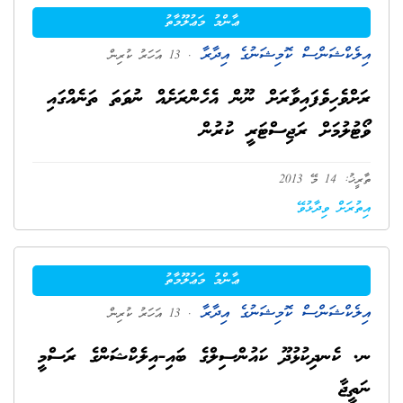
ޢާންމު މަޢުލޫމާތު
އިލެކްޝަންސް ކޮމިޝަނުގެ އިދާރާ
. 13 އަހަރު ކުރިން
ރަށްވެހިވެފައިވާރަށް ނޫން އެހެންރަށެއް ނުވަތަ ތަނެއްގައި
ވޯޓުލުމަށް ރަޖިސްޓަރީ ކުރުން
ތާރީޚު: 14 މޭ 2013
އިތުރަށް ވިދާޅުވޭ
ޢާންމު މަޢުލޫމާތު
އިލެކްޝަންސް ކޮމިޝަނުގެ އިދާރާ
. 13 އަހަރު ކުރިން
ނ. ކެނދިކުޅުދޫ ކައުންސިލްގެ ބައި-އިލެކްޝަންގެ ރަސްމީ
ނަތީޖާ