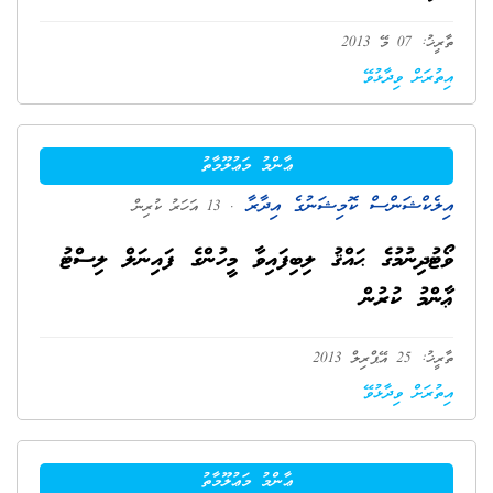
ތާރީޚު: 07 މޭ 2013
އިތުރަށް ވިދާޅުވޭ
ޢާންމު މަޢުލޫމާތު
އިލެކްޝަންސް ކޮމިޝަނުގެ އިދާރާ
. 13 އަހަރު ކުރިން
ވޯޓުދިނުމުގެ ޙައްޤު ލިބިފައިވާ މީހުންގެ ފައިނަލް ލިސްޓު
ޢާންމު ކުރުން
ތާރީޚު: 25 އޭޕްރިލް 2013
އިތުރަށް ވިދާޅުވޭ
ޢާންމު މަޢުލޫމާތު