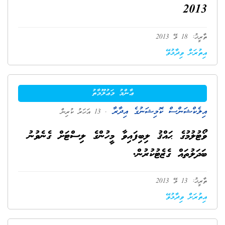
2013
ތާރީޚު: 18 މޭ 2013
އިތުރަށް ވިދާޅުވޭ
ޢާންމު މަޢުލޫމާތު
އިލެކްޝަންސް ކޮމިޝަނުގެ އިދާރާ
. 13 އަހަރު ކުރިން
ވޯޓުލުމުގެ ޙައްޤު ލިބިފައިވާ މީހުންގެ ލިސްޓަށް ގެނެވުނު
ބަދަލުތައް ގެޒެޓުކުރުން.
ތާރީޚު: 13 މޭ 2013
އިތުރަށް ވިދާޅުވޭ