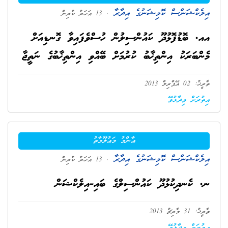
އިލެކްޝަންސް ކޮމިޝަނުގެ އިދާރާ
. 13 އަހަރު ކުރިން
އއ. ބޮޑުފޮޅުދޫ ކައުންސިލުން ހުސްވެފައިވާ ގޮނޑިއަށް
މެންބަރަކު އިންތިޚާބު ކުރުމަށް ބޭއްވި އިންތިޚާބުގެ ނަތީޖާ
ތާރީޚު: 02 އޭޕްރިލް 2013
އިތުރަށް ވިދާޅުވޭ
ޢާންމު މަޢުލޫމާތު
އިލެކްޝަންސް ކޮމިޝަނުގެ އިދާރާ
. 13 އަހަރު ކުރިން
ނ. ކެނދިކުޅުދޫ ކައުންސިލްގެ ބައި-އިލެކްޝަން
ތާރީޚު: 31 މާރިޗު 2013