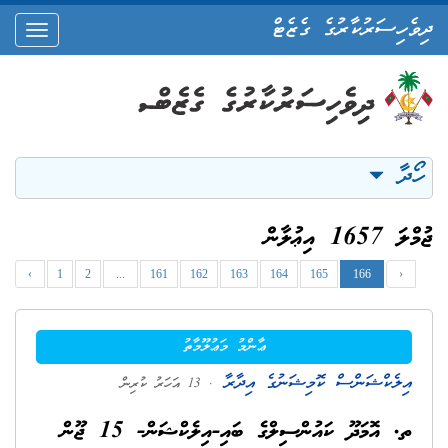
ދިވެހިސަރުކާރުގެ ގެޒެޓް
oggle
ation
ހޯދާ
ޖުމްލަ 1657 އިޢުލާން
‹
1
2
...
161
162
163
164
165
166
›
ޢާންމު މަޢުލޫމާތު
އިލެކްޝަންސް ކޮމިޝަނުގެ އިދާރާ
. 13 އަހަރު ކުރިން
ތ. އޮމަދޫ ކައުންސިލްގެ ބައި-އިލެކްޝަން- 15 ޖޫން