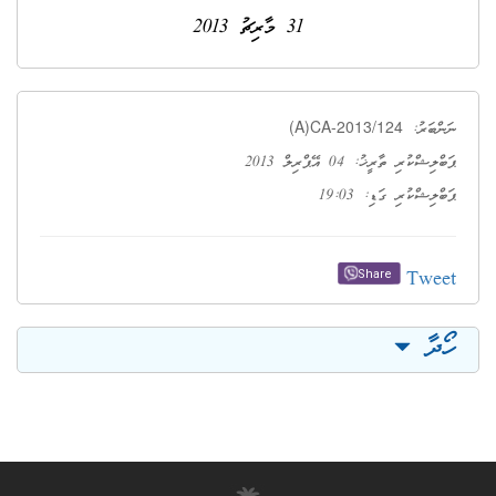
31 މާރިޗު 2013
(A)CA-2013/124
ނަންބަރު:
ޕަބްލިޝްކުރި ތާރީޚު: 04 އޭޕްރިލް 2013
ޕަބްލިޝްކުރި ގަޑި: 19:03
Tweet
Share
ހޯދާ