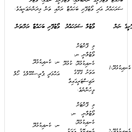
ބަހައްޓާ ވޯޓުފޮށީގެ ނަންބަރާއި، ވޯޓުފޮށީގެ ނަމާއި، ވޯޓުލާ
ސަރަހައްދު އަދި ވޯޓުފޮށި ބަހައްޓާ ރަށާއި ތަން މިދަންނަވަނީއެވެ.
ޮށީގެ ނަން
ވޯޓުލާ ސަރަހައްދު
ވޯޓުފޮށި ބަހައްޓާ ރަށް/ތަން
މި ފޮށްޓަށް
ވޯޓުލާނީ ނ.
ނ. ކެނދިކުޅުދޫ
ކެނދިކުޅުދޫ، ކުޅުދޫ
ެނދިކުޅުދޫ-1
އަވަށު ގޭގޭގެ
އަޙްމަދީ ޕްރީ-ސްކޫލްގެ ހޯލް
ރަޖިސްޓަރީގައިވާ
މީހުންނެވެ.
މި ފޮށްޓަށް
ވޯޓުލާނީ ނ.
ކެނދިކުޅުދޫ،
ނ. ކެނދިކުޅުދޫ
ެނދިކުޅުދޫ-2
ކެނދިކޮޅު އަވަށު