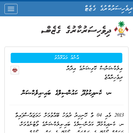
ދިވެހިސަރުކާރުގެ ގެޒެޓް
oggle
ation
ޢާންމު މަޢުލޫމާތު
އިލެކްޝަންސް ކޮމިޝަނުގެ އިދާރާ
ދިވެހިރާއްޖެ
ނ. ކެނދިކުޅުދޫ ކައުންސިލްގެ ބައި-އިލެކްޝަން
2013 މެއި 04 ވާ ހޮނިހިރު ދުވަހު ބޭއްވުމަށް ހަމަޖައްސާފައިވާ
ނ. ކެނދިކުޅުދޫ ކައުންސިލްގެ ބައި-އިލެކްޝަންގެ ވޯޓުނެގުމަށް،