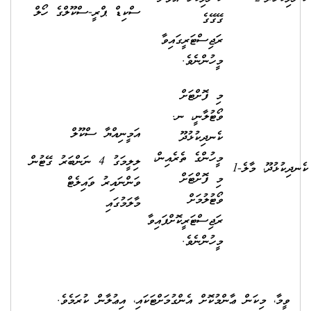
ސްކިޑް ޕްރީ-ސްކޫލްގެ ހޯލް
ގޭގޭގެ
ރަޖިސްޓަރީގައިވާ
މީހުންނެވެ.
މި ފޮށްޓަށް
ވޯޓުލާނީ، ނ.
އަމީނިއްޔާ ސްކޫލް
ކެނދިކުޅުދޫ
މީހުންގެ ތެރެއިން،
ލިލީމަގު 4 ނަންބަރު ގޭޓުން
ނދިކުޅުދޫ، މާލެ-1
މި ފޮށްޓަށް
ވަންނައިރު ވައިލެޓް
ވޯޓުލުމަށް
މާލަމުގައި
ރަޖިސްޓަރީކޮށްފައިވާ
މީހުންނެވެ.
ވީމާ، މިކަން ޢާންމުކޮށް އެންގުމަށްޓަކައި، އިޢުލާން ކުރަމެވެ.