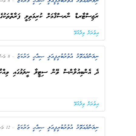
ނިލަންދެއަތޮޅު އުތުރުބުރީ ފީއަލީ ޞިއްޙީ މަރުކަޒު
. 8 މަސް ކުރިން
ރަޖިސްޓާރޑް ނާރސްޤާމަށް ކުރިމަތިލީ ފަރާތްތަކުގެ A2 ޝީ
އިތުރަށް ވިދާޅުވޭ
ނިލަންދެއަތޮޅު އުތުރުބުރީ ފީއަލީ ޞިއްޙީ މަރުކަޒު
. 8 މަސް ކުރިން
ދެ އެންބިއުލާންސް ވޭން ސިޓީލާ ނީލަމުގައި ވިއްކާ
އިތުރަށް ވިދާޅުވޭ
ނިލަންދެއަތޮޅު އުތުރުބުރީ ފީއަލީ ޞިއްޙީ މަރުކަޒު
. 12 މަސް ކުރިން