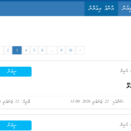
ިޔުން
އާންމު އިޢުލާން
1
2
3
4
5
6
...
9
10
›
ނީލަން
ޅޭ
ސުންގަޑި: 22 ޖަނަވަރީ 2026 13:00
ތާރީޚު: 12 ޖަނަވަރީ 2026
ނީލަން