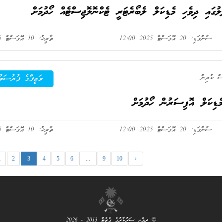
ގައި ދިވެހި މެޑިކަލް ލެބޯރެޓަރީ ޓެކްނޮލޮޖިސްޓެއް ހޯދުމަށް
ސުންގަޑި: 20 އޮގަސްޓް 2025 12:00
ތާރީޚު: 10 އޮގަސްޓް 2025
ވަޒީފާގެ ފުރުޞަތު
ޑިކަލް އޮފިސަރުން ހޯދުމަށް
ސުންގަޑި: 20 އޮގަސްޓް 2025 12:00
ތާރީޚު: 10 އޮގަސްޓް 2025
1
2
3
4
5
6
...
9
10
›
© ދިވެހި ސަރުކާރުގެ ގެޒެޓް 2013 - 2026