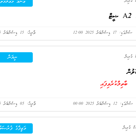
ޢާންމު މަޢުލޫމާތު
ޓް
ސުންގަޑި: 17 ޑިސެންބަރު 2025 12:00
ތާރީޚު: 15 ޑިސެންބަރު 2025
ނީލަން
ލުން
ބާތިލްކުރެވިފައި
ސުންގަޑި: 12 ޑިސެންބަރު 2025 00:00
ތާރީޚު: 05 ޑިސެންބަރު 2025
ވަޒީފާގެ ފުރުޞަތު