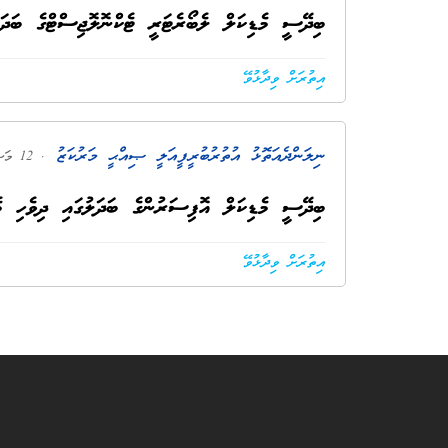
ބިދޭސީ މެޑިކަލް ލެބޯރެޓަރީ ޓެކްނޮލޮޖިސްޓްގެ ބަދަލު
އިތުރަށް ވިދާޅުވޭ
ނިލަންދެއަތޮޅު އުތުރުބުރީ ފީއަލީ ޞިއްޙީ މަރުކަޒު
. 12 މަސް ކުރިން
ބިދޭސީ މެޑިކަލް އޮފިސަރުންގެ ބަދަލުގައި ދިވެހި މެ
އިތުރަށް ވިދާޅުވޭ