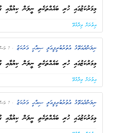
މިމަރުކަޒުގައި ހުރި ބައެއްތަކެތި ނީލަން ކިޔުމާއި ގު
އިތުރަށް ވިދާޅުވޭ
ނިލަންދެއަތޮޅު އުތުރުބުރީ ފީއަލީ ޞިއްޙީ މަރުކަޒު
. 7 މަސް ކުރިން
މިމަރުކަޒުގައި ހުރި ބައެއްތަކެތި ނީލަން ކިޔުމާއި ގު
އިތުރަށް ވިދާޅުވޭ
ނިލަންދެއަތޮޅު އުތުރުބުރީ ފީއަލީ ޞިއްޙީ މަރުކަޒު
. 7 މަސް ކުރިން
މިމަރުކަޒުގައި ހުރި ބައެއްތަކެތި ނީލަން ކިޔުމާއި ގު