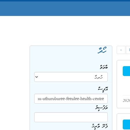
ހޯދާ
‹
ބާވަތް
އޮފީސް
ތަފުސީލު
ފެށޭ ތާރީޚު