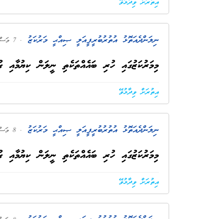
އިތުރަށް ވިދާޅުވޭ
ނިލަންދެއަތޮޅު އުތުރުބުރީ ފީއަލީ ޞިއްޙީ މަރުކަޒު
. 7 މަސް ކުރިން
މިމަރުކަޒުގައި ހުރި ބައެއްތަކެތި ނީލަން ކިޔުމާއި ގު
އިތުރަށް ވިދާޅުވޭ
ނިލަންދެއަތޮޅު އުތުރުބުރީ ފީއަލީ ޞިއްޙީ މަރުކަޒު
. 8 މަސް ކުރިން
މިމަރުކަޒުގައި ހުރި ބައެއްތަކެތި ނީލަން ކިޔުމާއި ގު
އިތުރަށް ވިދާޅުވޭ