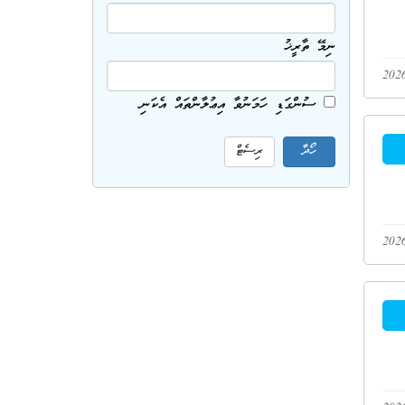
ނިމޭ ތާރީޚު
ސުންގަޑި ހަމަނުވާ އިޢުލާންތައް އެކަނި