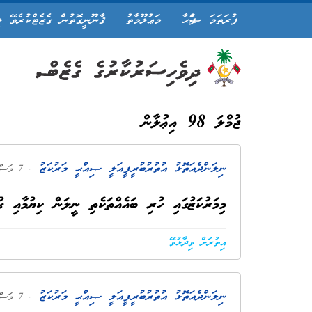
ފުރަތަމަ ޞަފްޙާ
މަޢުލޫމާތު
ޤާނޫނީގޮތުން ގެޒެޓްކުރެވޭ ލ
ޖުމްލަ 98 އިޢުލާން
ނިލަންދެއަތޮޅު އުތުރުބުރީ ފީއަލީ ޞިއްޙީ މަރުކަޒު
. 7 މަސް ކުރިން
މިމަރުކަޒުގައި ހުރި ބައެއްތަކެތި ނީލަން ކިޔުމާއި ގު
އިތުރަށް ވިދާޅުވޭ
ނިލަންދެއަތޮޅު އުތުރުބުރީ ފީއަލީ ޞިއްޙީ މަރުކަޒު
. 7 މަސް ކުރިން