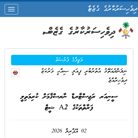
ދިވެހިސަރުކާރުގެ ގެޒެޓް
oggle
ation
ވަޒީފާގެ ފުރުޞަތު
ނިލަންދެއަތޮޅު އުތުރުބުރީ ފީއަލީ ޞިއްޙީ މަރުކަޒު
ދިވެހިރާއްޖެ
ސީނިއަރ ރަޖިސްޓާރޑް ނާރސްޤާމަށް ކުރިމަތިލީ
ފަރާތްތަކުގެ A2 ޝީޓް
02 އޭޕްރިލް 2026