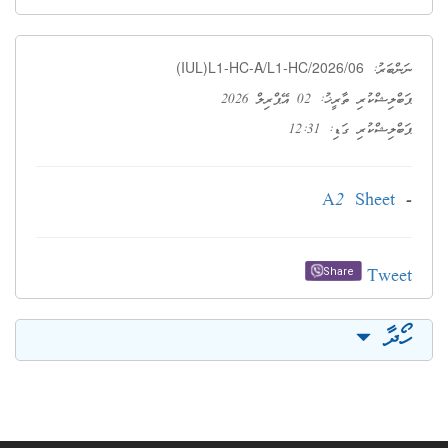
(IUL)L1-HC-A/L1-HC/2026/06
ނަންބަރު:
ޕަބްލިޝްކުރި ތާރީޚު: 02 އޭޕްރިލް 2026
ޕަބްލިޝްކުރި ގަޑި: 12:31
A2 Sheet
-
Tweet
Share
ހޯދާ