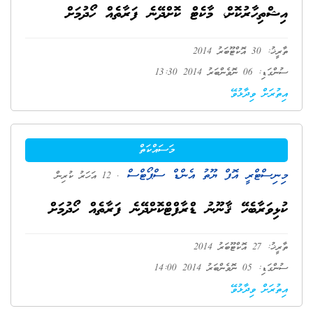
އިޝްތިހާރުކޮށް، މާކެޓް ކޮށްދޭނެ ފަރާތެއް ހޯދުމަށް
ތާރީޚު: 30 އޮކްޓޫބަރު 2014
ސުންގަޑި: 06 ނޮވެންބަރު 2014 13:30
އިތުރަށް ވިދާޅުވޭ
މަސައްކަތް
މިނިސްޓްރީ އޮފް ޔޫތު އެންޑް ސްޕޯޓްސް
. 12 އަހަރު ކުރިން
ކުޅިވަރާބެހޭ ޤާނޫނު ޑްރާފްޓްކޮށްދޭނެ ފަރާތެއް ހޯދުމަށް
ތާރީޚު: 27 އޮކްޓޫބަރު 2014
ސުންގަޑި: 05 ނޮވެންބަރު 2014 14:00
އިތުރަށް ވިދާޅުވޭ