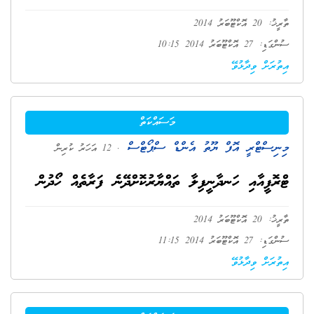
ތާރީޚު: 20 އޮކްޓޫބަރު 2014
ސުންގަޑި: 27 އޮކްޓޫބަރު 2014 10:15
އިތުރަށް ވިދާޅުވޭ
މަސައްކަތް
މިނިސްޓްރީ އޮފް ޔޫތު އެންޑް ސްޕޯޓްސް
. 12 އަހަރު ކުރިން
ޓްރޮފީއާއި ހަނދާނީފިލާ ތައްޔާރުކޮށްދޭނެ ފަރާތެއް ހޯދުން
ތާރީޚު: 20 އޮކްޓޫބަރު 2014
ސުންގަޑި: 27 އޮކްޓޫބަރު 2014 11:15
އިތުރަށް ވިދާޅުވޭ