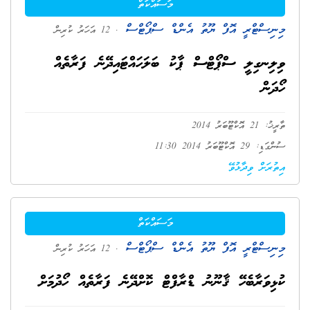
މަސައްކަތް
މިނިސްޓްރީ އޮފް ޔޫތު އެންޑް ސްޕޯޓްސް
. 12 އަހަރު ކުރިން
ވިލިނގިލީ ސްޕޯޓްސް ޕާކު ބަލަހައްޓައިދޭނެ ފަރާތެއް
ހޯދަން
ތާރީޚު: 21 އޮކްޓޫބަރު 2014
ސުންގަޑި: 29 އޮކްޓޫބަރު 2014 11:30
އިތުރަށް ވިދާޅުވޭ
މަސައްކަތް
މިނިސްޓްރީ އޮފް ޔޫތު އެންޑް ސްޕޯޓްސް
. 12 އަހަރު ކުރިން
ކުޅިވަރާބެހޭ ޤާނޫނު ޑްރާފްޓް ކޮށްދޭނެ ފަރާތެއް ހޯދުމަށް