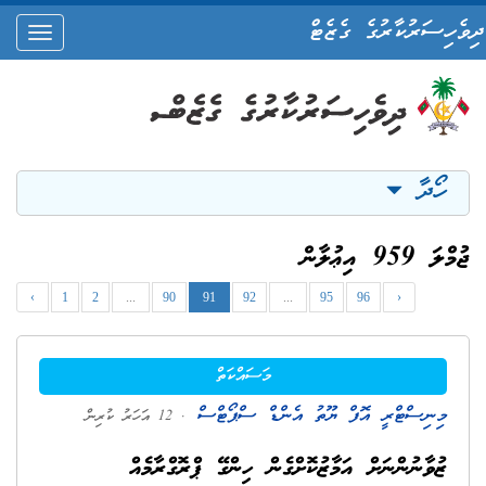
ދިވެހިސަރުކާރުގެ ގެޒެޓް
oggle
ation
ހޯދާ
ޖުމްލަ 959 އިޢުލާން
‹
1
2
...
90
91
92
...
95
96
›
މަސައްކަތް
މިނިސްޓްރީ އޮފް ޔޫތު އެންޑް ސްޕޯޓްސް
. 12 އަހަރު ކުރިން
ޒުވާނުންނަށް އަމާޒުކޮށްގެން ހިންގޭ ޕްރޮގްރާމެއް