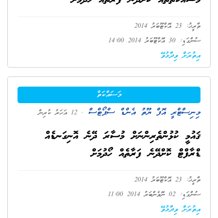
މަސައްކަތްތައް ކޮށްދޭނެ ފަރާތެއް ހޯދުމަށް
ތާރީޚު: 23 އޮކްޓޫބަރު 2014
ސުންގަޑި: 30 އޮކްޓޫބަރު 2014 14:00
އިތުރަށް ވިދާޅުވޭ
މަސައްކަތް
މިނިސްޓްރީ އޮފް ޔޫތު އެންޑް ސްޕޯޓްސް
. 12 އަހަރު ކުރިން
ޤައުމީ ކުޅުންތެރިންނަށް މުސާރަ ދޭނެ އޮނިގަނޑެއް
ޑްރާފްޓް ކޮށްދޭނެ ފަރާތެއް ހޯދުމަށް
ތާރީޚު: 23 އޮކްޓޫބަރު 2014
ސުންގަޑި: 02 ނޮވެންބަރު 2014 11:00
އިތުރަށް ވިދާޅުވޭ