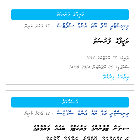
ވަޒީފާގެ ފުރުޞަތު
މިނިސްޓްރީ އޮފް ޔޫތު އެންޑް ސްޕޯޓްސް
. 12 އަހަރު ކުރިން
ވަޒީފާގެ ފުރުޞަތު
ތާރީޚު: 23 އޮކްޓޫބަރު 2014
ސުންގަޑި: 05 ނޮވެންބަރު 2014 14:30
އިތުރަށް ވިދާޅުވޭ
މަސައްކަތް
މިނިސްޓްރީ އޮފް ޔޫތު އެންޑް ސްޕޯޓްސް
. 12 އަހަރު ކުރިން
ސ.ގަން ޒުވާނުންގެ މަރުކަޒުގެ ބައެއް މަރާމާތުގެ