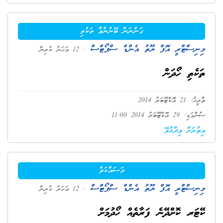
ގަންނަން ބޭނުންވާ ތަކެތި
މިނިސްޓްރީ އޮފް ޔޫތު އެންޑް ސްޕޯޓްސް
. 12 އަހަރު ކުރިން
ތަކެތި ހޯދަން
ތާރީޚު: 21 އޮކްޓޫބަރު 2014
ސުންގަޑި: 29 އޮކްޓޫބަރު 2014 11:00
އިތުރަށް ވިދާޅުވޭ
މަސައްކަތް
މިނިސްޓްރީ އޮފް ޔޫތު އެންޑް ސްޕޯޓްސް
. 12 އަހަރު ކުރިން
ކޭޓަރ ކޮށްދޭނެ ފަރާތެއް ހޯދުމަށް