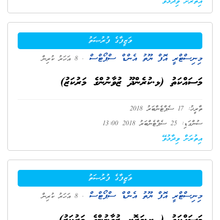
އިތުރަށް ވިދާޅުވޭ
ވަޒީފާގެ ފުރުޞަތު
މިނިސްޓްރީ އޮފް ޔޫތު އެންޑް ސްޕޯޓްސް
. 8 އަހަރު ކުރިން
މަސައްކަތު (ޅ.ކުރެންދޫ ޒުވާނުންގެ މަރުކަޒު)
ތާރީޚު: 17 ސެޕްޓެންބަރު 2018
ސުންގަޑި: 25 ސެޕްޓެންބަރު 2018 13:00
އިތުރަށް ވިދާޅުވޭ
ވަޒީފާގެ ފުރުޞަތު
މިނިސްޓްރީ އޮފް ޔޫތު އެންޑް ސްޕޯޓްސް
. 8 އަހަރު ކުރިން