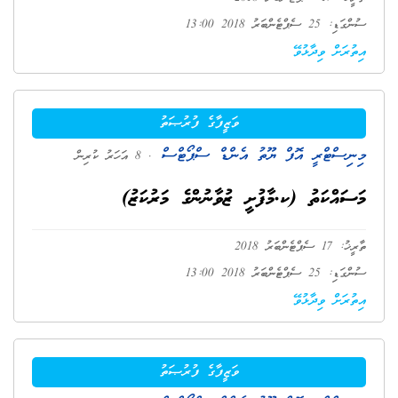
ސުންގަޑި: 25 ސެޕްޓެންބަރު 2018 13:00
އިތުރަށް ވިދާޅުވޭ
ވަޒީފާގެ ފުރުޞަތު
މިނިސްޓްރީ އޮފް ޔޫތު އެންޑް ސްޕޯޓްސް
. 8 އަހަރު ކުރިން
މަސައްކަތު (ކ.މާފުށީ ޒުވާނުންގެ މަރުކަޒު)
ތާރީޚު: 17 ސެޕްޓެންބަރު 2018
ސުންގަޑި: 25 ސެޕްޓެންބަރު 2018 13:00
އިތުރަށް ވިދާޅުވޭ
ވަޒީފާގެ ފުރުޞަތު