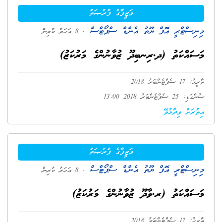
ވަޒީފާގެ ފުރުޞަތު
މިނިސްޓްރީ އޮފް ޔޫތު އެންޑް ސްޕޯޓްސް
. 8 އަހަރު ކުރިން
މަސައްކަތު (ދ.ރިނބިދޫ ޒުވާނުންގެ މަރުކަޒު)
ތާރީޚު: 17 ސެޕްޓެންބަރު 2018
ސުންގަޑި: 25 ސެޕްޓެންބަރު 2018 13:00
އިތުރަށް ވިދާޅުވޭ
ވަޒީފާގެ ފުރުޞަތު
މިނިސްޓްރީ އޮފް ޔޫތު އެންޑް ސްޕޯޓްސް
. 8 އަހަރު ކުރިން
މަސައްކަތު (ރ.ވާދޫ ޒުވާނުންގެ މަރުކަޒު)
ތާރީޚު: 17 ސެޕްޓެންބަރު 2018