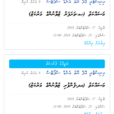
މިނިސްޓްރީ އޮފް ޔޫތު އެންޑް ސްޕޯޓްސް
. 8 އަހަރު ކުރިން
މަސައްކަތު (ހއ.ވަށަފަރު ޒުވާނުންގެ މަރުކަޒު)
ތާރީޚު: 17 ސެޕްޓެންބަރު 2018
ސުންގަޑި: 25 ސެޕްޓެންބަރު 2018 13:00
އިތުރަށް ވިދާޅުވޭ
ވަޒީފާގެ ފުރުޞަތު
މިނިސްޓްރީ އޮފް ޔޫތު އެންޑް ސްޕޯޓްސް
. 8 އަހަރު ކުރިން
މަސައްކަތު (އދ.ފެންފުށި ޒުވާނުންގެ މަރުކަޒު)
ތާރީޚު: 17 ސެޕްޓެންބަރު 2018
ސުންގަޑި: 25 ސެޕްޓެންބަރު 2018 13:00