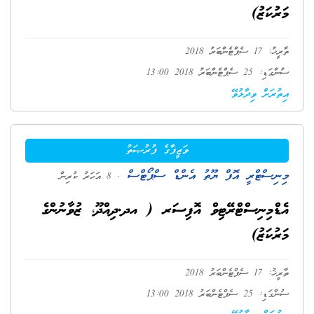
މަރުކަޒު)
ތާރީޚު: 17 ސެޕްޓެންބަރު 2018
ސުންގަޑި: 25 ސެޕްޓެންބަރު 2018 13:00
އިތުރަށް ވިދާޅުވޭ
ވަޒީފާގެ ފުރުޞަތު
މިނިސްޓްރީ އޮފް ޔޫތު އެންޑް ސްޕޯޓްސް
. 8 އަހަރު ކުރިން
އެޑްމިނިސްޓްރޭޓިވް އޮފިސަރ ( އދ.ދިއްދޫ، ޒުވާނުންގެ
މަރުކަޒު)
ތާރީޚު: 17 ސެޕްޓެންބަރު 2018
ސުންގަޑި: 25 ސެޕްޓެންބަރު 2018 13:00