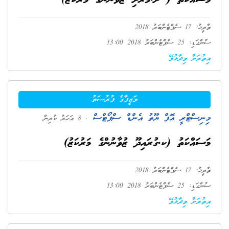
މަސައްކަތު ( ށ.މަރޮށި ޒުވާނުންގެ މަރުކަޒު)
ތާރީޚު: 17 ސެޕްޓެންބަރު 2018
ސުންގަޑި: 25 ސެޕްޓެންބަރު 2018 13:00
އިތުރަށް ވިދާޅުވޭ
ވަޒީފާގެ ފުރުޞަތު
މިނިސްޓްރީ އޮފް ޔޫތު އެންޑް ސްޕޯޓްސް
. 8 އަހަރު ކުރިން
މަސައްކަތު (ކ.ގުރައިދޫ ޒުވާނުންގެ މަރުކަޒު)
ތާރީޚު: 17 ސެޕްޓެންބަރު 2018
ސުންގަޑި: 25 ސެޕްޓެންބަރު 2018 13:00
އިތުރަށް ވިދާޅުވޭ