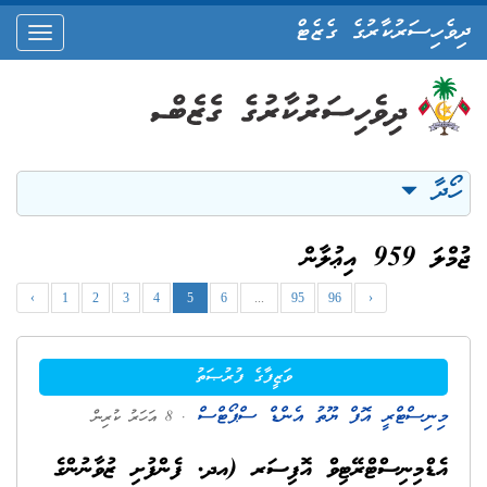
ދިވެހިސަރުކާރުގެ ގެޒެޓް
oggle
ation
ހޯދާ
ޖުމްލަ 959 އިޢުލާން
‹
1
2
3
4
5
6
...
95
96
›
ވަޒީފާގެ ފުރުޞަތު
މިނިސްޓްރީ އޮފް ޔޫތު އެންޑް ސްޕޯޓްސް
. 8 އަހަރު ކުރިން
އެޑްމިނިސްޓްރޭޓިވް އޮފިސަރ (އދ. ފެންފުށި ޒުވާނުންގެ