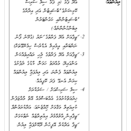
ލިޔުންތައް
:
އެދޭ ފޯމު (މި ފޯމް ސިވިލް ސަރވިސް
ކޮމިޝަނުގެ ވެބްސައިޓުން އަދި އިދާރާގެ
ވެބްސައިޓުންނާއި ކައުންޓަރުން
ލިބެންހުންނާނެއެވެ.)
ވަޒީފާއަށް އެދޭ ފަރާތުގެ ވަނަވަރު (ގުޅޭނެ ފޯނު
ނަންބަރާއި އީމެއިލް އެޑްރެސް ހިމެނޭގޮތަށް)
ވަޒީފާއަށް އެދޭ ފަރާތުގެ ދިވެހި ރައްޔިތެއްކަން
އަންގައިދޭ، މުއްދަތު ހަމަނުވާ، ކާޑުގެ ދެފުށުގެ
ލިޔުންތައް ފެންނަ، އަދި ލިޔެފައިވާ ލިޔުންތައް
ކިޔަން އެނގޭ ފަދަ ކޮޕީއެއް.
ސިވިލް ސަރވިސްއަށް / ސަރުކާރަށް
ޚިދުމަތްކުރުމުގެ އެއްބަސްވުމެއް އޮތް މުވައްޒަފުން
ކުރިމަތިލާ މަޤާމަށް ހޮވިއްޖެނަމަ، އަދާކުރަމުންދާ
ވަޒީފާއިން ވީއްލުމާމެދު އިއުތިރާޒެއް ނެތްކަމަށް،
ވަޒީފާ އަދާކުރާ އޮފީހުން ދޫކޮށްފައިވާ ލިޔުން.