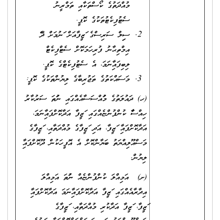
މުއްދަތުގެ ކޯސްތަކާއި ތަމްރީނު
ސެޓުފިކެޓުތަކުގެ ކޮޕީ.
ސިވިލް ސަރވިސްގެ ވަޒީފާއަށް ވަނުމަށް ދެވޭ
އިމްތިޙާނު ފުރިހަމަކޮށް ސެޓްފިކެޓް
ލިބިފައިވާނަމަ، އެ ސެޓުފިކެޓްގެ ކޮޕީ.
މަސައްކަތުގެ ތަޖުރިބާގެ ލިޔުންތަކުގެ ކޮޕީ:
(ހ) ދައުލަތުގެ މުވައްސަސާއެއްގައި ނުވަތަ ސަރުކާރު
ހިއްސާވާ ކުންފުންޏެއްގައި ވަޒީފާ އަދާކޮށްފައިވާނަމަ،
އަދާކޮށްފައިވާ ވަޒީފާ، އަދި ވަޒީފާގެ މުއްދަތާއި، ވަޒީފާގެ
މަސްއޫލިއްޔަތު ބަޔާންކޮށް އެ އޮފީހަކުން ދޫކޮށްފައިވާ
ލިޔުން.
(ށ) އަމިއްލަ ކުންފުންޏެއް ނުވަތަ އަމިއްލަ
އިދާރާއެއްގައި ވަޒީފާ އަދާކޮށްފައިވާނަމަ އަދާކޮށްފައިވާ
ވަޒީފާ، ވަޒީފާ އަދާކުރި މުއްދަތާއި، ވަޒީފާގެ