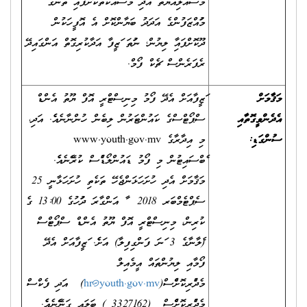
މަސްއޫލިއްޔަތު އަދި މަސައްކަތްކޮށްފައިވާ ތަނުގެ
މުވައްޒަފުންގެ އަދަދު ބަޔާންކޮށް އެ އޮފީހަކުން
ދޫކޮށްފައިވާ ލިޔުން؛ ނުވަތަ ވަޒީފާ އަދާކުރިގޮތް އަންގައިދޭ
ރެފަރެންސް ޗެކް ފޯމް.
މަޤާމަށް
ވަޒީފާއަށް އެދޭ ފޯމު މިނިސްޓްރީ އޮފް ޔޫތު އެންޑް
އެދެންވީގޮތާއި
ސްޕޯޓްސްގެ ކައުންޓަރުން ލިބެން ހުންނާނެއެވެ. އަދި،
ސުންގަޑި
:
މި އިދާރާގެ www.youth.gov.mv
ވެބްސައިޓުން މި ފޯމު ޑައުންލޯޑުވެސް ކުރެވޭނެއެވެ.
މަޤާމަށް އެދި ހުށަހަޅަންޖެހޭ ތަކެތި ހުށަހަޅާނީ 25
ސެޕްޓެމްބަރ 2018 ވާ އަންގާރަ ދުވަހުގެ 13:00 ގެ
ކުރިން، މިނިސްޓްރީ އޮފް ޔޫތު އެންޑް ސްޕޯޓްސް
(ވެލާނާގެ 3 ވަނަ ފަންގިފިލާ) އަށެވެ. ވަޒީފާއަށް އެދޭ
ފޯމާއި ލިޔުންތައް އީމެއިލް
މެދުވެރިކޮށްވެސް(
hr@youth.gov.mv
) އަދި ފެކްސް
މެދުވެރިކޮށްވެސް (3327162 ) ބަލައި ގަނެވޭނެއެވެ.