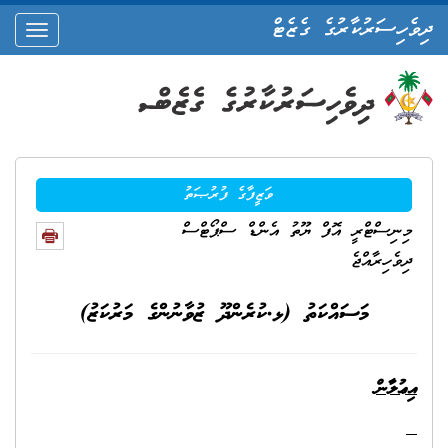
ދިވެހިސަރުކާރުގެ ގެޒެޓް
oggle
ation
ވަޒީފާގެ ފުރުޞަތު
މިނިސްޓްރީ އޮފް ޔޫތު އެންޑް ސްޕޯޓްސް
ދިވެހިރާއްޖެ
މަސައްކަތު (ޅ.ކުރެންދޫ ޒުވާނުންގެ މަރުކަޒު)
އިޢުލާން