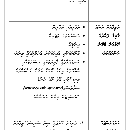
ބަލައިގެންނެވެ.
ވަޒީފާއަށް އެންމެ
ތަޢުލީމާއި ތަމްރީން.
ޤާބިލު ފަރާތެއް
މަސައްކަތުގެ ތަޖުރިބާ.
ހޮވުމަށް ބެލޭނެ
އިންޓަވިއު.
ކަންތައްތައް
:
ޤާނޫނުތަކާއި ޤަވާއިދުތަކަށް އަޙުލުވެރިވެފައިވާ މިންވަރު.
ކަނޑައަޅާފައިވާ ޤަވާއިދުތަކާއި އުޞޫލުތަކާއި
އެއްގޮތަށް މީހަކު ހޮވުމަށް ބަލާނެ ކަންތައްތައް
މިނިސްޓްރީ އޮފް ޔޫތު އެންޑް
ސްޕޯޓްސްގެ
(www.youth.gov.mv)
ވެބްސައިޓުން ލިބެން ހުންނާނެއެވެ.
ހުށަހަޅަންޖެހޭ
ފުރިހަމަ ކޮށްފައިވާ ސިވިލް ސަރވިސްގެ ވަޒީފާއަށް