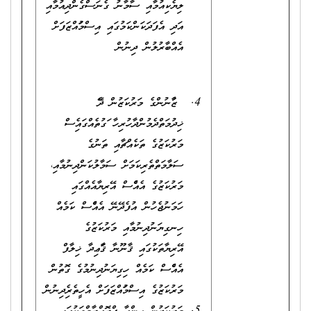
ލިޔެކިއުމާއި ސާމާނު ގެނަސްގެންދިއުމާއި
އަދި އެފަދަކަންކަމުގައި އިސްމުވައްޒަފަށް
އެއްބާރުލުން ދިނުން
ޒުވާނުންގެ މަރުކަޒުން ދެވޭ
ޚިދުމަތްދެމުންދާހުރިހާ ވަގުތެއްގައިވެސް
މަރުކަޒުގެ ތަކެއްޗާއި ތަނުގެ
ސަލާމަތްތެރިކަމަށް ސަމާލުކަންދިނުމާއި،
މަރުކަޒުގެ އެއްވެސް އޭރިޔާއެއްގައި
ހަމަނުޖެހުން އުފެދޭނޭ އެއްވެސް ކަމެއް
ހިނގިޔަނުދިނުމާއި މަރުކަޒުގެ
އޭރިޔާތަކުގައި ޤާނޫނާ ޤަވާޢިދާ ޚިލާފް
އެއްވެސް ކަމެއް ހިގިޔަނުދިނުމުގެ ގޮތުން
މަރުކަޒުގެ އިސްމުވައްޒަފަށް އެހީތެރިވެދިނުން