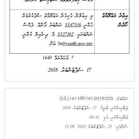
މާކްސް ލިބޭފަރާތްތައް ޝޯޓްލިސްޓް ކުރެވޭނެއެވެ.
އިތުރު މަޢުލޫމާތު
މި އިޢުލާނާ ގުޅިގެން މަޢުލޫމާތު ސާފުކުރުމަށް
ހޯދުން
:
ގުޅާނީ
3347316
ނަންބަރު ފޯނާއެވެ. ފެކްސް
ނަންބަރަކީ،
3327162
އެވެ. އީ-މެއިލް ކުރާނީ
@youth.gov.mv
hr
އަށެވެ.
7 މުޙައްރަމް 1440
17 ސެޕްޓެންބަރު 2018
(IUL)141-HR/141/2018/233
ނަންބަރު:
ޕަބްލިޝްކުރި ތާރީޚު: 17 ސެޕްޓެންބަރު 2018
ޕަބްލިޝްކުރި ގަޑި: 09:41
ސުންގަޑި: 25 ސެޕްޓެންބަރު 2018 13:00