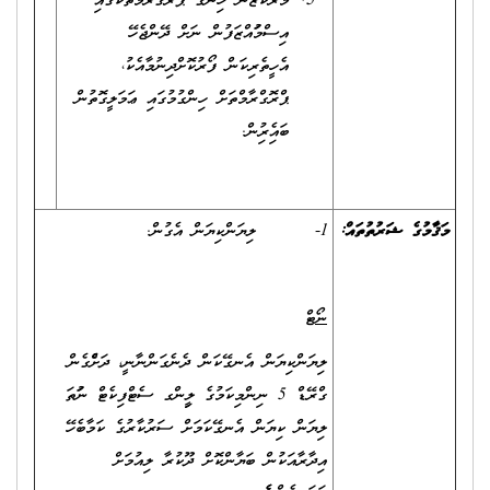
މަރުކަޒުން ހިންގާ ޕްރޮގްރާމްތަކުގައި
އިސްމުވައްޒަފުން ނަށް ދޭންޖެހޭ
އެހީތެރިކަން ފޯރުކޮށްދިނުމާއެކު،
ޕްރޮގްރާމްތަށް ހިންގުމުގައި ޢަމަލީގޮތުން
ބައިވެރިވުން.
މަޤާމުގެ ޝަރުތުތައް
:
1- ލިޔަންކިޔަން އެގުން.
ނޯޓް
ލިޔަންކިޔަން އެނގޭކަން ދެނެގަންނާނީ، ދަށްވެގެން
ގްރޭޑް 5 ނިންމިކަމުގެ ލީވިންގ ސެޓްފިކެޓް ނުވަތަ
ލިޔަން ކިޔަން އެނގޭކަމަށް ސަރުކާރުގެ ކަމާބެހޭ
އިދާރާއަކުން ބަޔާންކޮށް ދޫކުރާ ލިއުމަށް