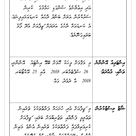
އަދި އިޢުލާނުގެ ސުންގަޑި ހަމަވުމުގެ ކުރިން
ސަރުކާރުން އަލަށް ބަންދު ދުވަހެއް ކަނޑައަޅައިފިނަމަ،
އެ ކަނޑައަޅާ ދުވަހުގެ އަދަދަށް ވަޒީފާއަށް އެދޭ ފޯމު
ބަލައިގަނެވޭނެއެވެ.
އިންޓަވިއު އޮންނާނެ
މި މަޤާމަށް މީހަކު ހޮވުމަށް ބޭއްވޭ އިންޓަވިއު އޮންނާނީ،
ތަނާއި، މުއްދަތު
:
26 ސެޕްޓެމްބަރ 2018 އާއި 25 އޮކްޓޯބަރ
2018 އާ ދެމެދު، ގައެވެ.
ޝޯޓް ލިސްޓްކުރުން
:
މި ވަޒީފާއަށް އެދި ހުށަހަޅާ ފަރާތްތަކުގެ ތެރެއިން
ތަޢުލީމީ ފެންވަރާއި ތަޖުރިބާއަށް ބަލައި، ވަޒީފާއަށް
ކުރިމަތިލާފައިވާ ފަރާތްތަކުގެ ތެރެއިން އެންމެ މަތިން