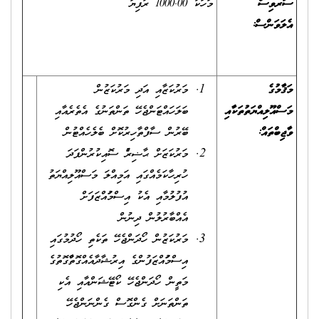
ސަރވިސް
މަހަކު 1000.00 ރުފިޔާ
އެލަވަންސް
:
މަޤާމުގެ
މަރުކަޒާއި އަދި މަރުކަޒުން
މަސްއޫލިއްޔަތުތަކާއި
ބަލަހައްޓަންޖެހޭ ތަންތަނުގެ އެތެރެއާއި
ވާޖިބްތައް:
ބޭރުން ސާފްތާހިރުކޮށް ބެލެހެއްޓުން
މަރުކަޒަށް ޙާޟިރުވެ ސޮއިކުރުންފަދަ
ހުރިހާކަމެއްގައި އަމިއްލަ މަސްއޫލިއްޔަތު
އުފުލުމާއި އެކު އިސްމުވައްޒަފަށް
އެއްބާރުލުން ދިނުން
މަރުކަޒުން ހޯދަންޖެހޭ ތަކެތި ހޯދުމުގައި
އިސްމުވައްޒަފުންގެ އިރުޝާދާއެއްގޮތްވާގޮތުގެ
މަތީން ހޯދަންޖެހޭ ކޯޓޭޝަންއާއި އެކި
ތަންތަނަށް ގެންގޮސް ގެންނަންޖެހޭ