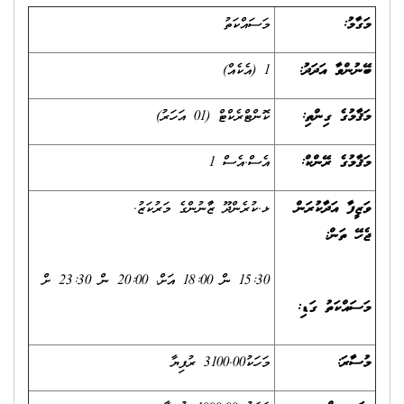
މަގާމު
:
މަސައްކަތު
ބޭނުންވާ އަދަދު
:
1 (އެކެއް)
މަޤާމުގެ ގިންތި
:
ކޮންޓްރެކްޓް (01 އަހަރު)
މަޤާމުގެ ރޭންކް
:
އެސް.އެސް 1
ވަޒީފާ އަދާކުރަން
ޅ.ކުރެންދޫ ޒުވާނުންގެ މަރުކަޒު.
ޖެހޭ ތަން
:
15:30 ން 18:00 އަށް، 20:00 ން 23:30 ށް
މަސައްކަތު ގަޑި:
މުސާރަ
:
މަހަކު3100.00 ރުފިޔާ