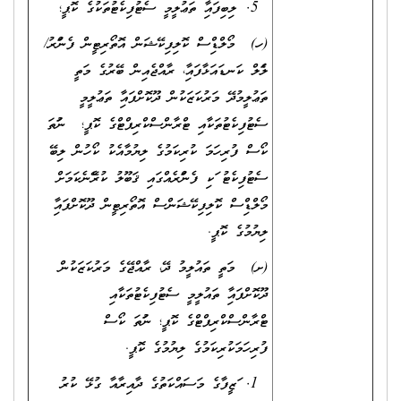
ލިބިފައިވާ ތަޢުލީމީ ސެޓުފިކެޓުތަކުގެ ކޮޕީ؛
(ހ) މޯލްޑިވްސް ކޮލިފިކޭޝަން އޮތޯރިޓީން ފެންވަރު/
ލެވަލް ކަނޑައަޅާފައިވާ، ރާއްޖެއިން ބޭރުގެ މަތީ
ތަޢުލީމުދޭ މަރުކަޒަކުން ދޫކޮށްފައިވާ ތަޢުލީމީ
ސެޓުފިކެޓުތަކާއި ޓްރާންސްކްރިޕްޓްގެ ކޮޕީ؛ ނުވަތަ
ކޯސް ފުރިހަމަ ކުރިކަމުގެ ލިޔުމާއެކު ކޯހުން ލިބޭ
ސެޓުފިކެޓު ވަކި ފެންވަރެއްގައި ޤަބޫލު ކުރެވޭނެކަމަށް
މޯލްޑިވްސް ކޮލިފިކޭޝަންސް އޮތޯރިޓީން ދޫކޮށްފައިވާ
ލިޔުމުގެ ކޮޕީ.
(ށ) މަތީ ތައުލީމު ދޭ، ރާއްޖޭގެ މަރުކަޒަކުން
ދޫކޮށްފައިވާ ތައުލީމީ ސެޓުފިކެޓުތަކާއި
ޓްރާންސްކްރިޕްޓްގެ ކޮޕީ؛ ނުވަތަ ކޯސް
ފުރިހަމަކުރިކަމުގެ ލިޔުމުގެ ކޮޕީ.
ވަޒީފާގެ މަސައްކަތުގެ ދާއިރާއާ ގުޅޭ ކުރު