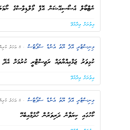
ނެޓްބޯލް އެސޯސިއޭޝަން އޮފް މޯލްޑިވްސްގެ ނޯމަލައ
އިތުރަށް ވިދާޅުވޭ
މިނިސްޓްރީ އޮފް ޔޫތު އެންޑް ސްޕޯޓްސް
. 8 އަހަރު ކުރިން
ކުޅިވަރު ޖަމްޢިއްޔާތައް ރަޖިސްޓްރީ ކުރުމަށް އެދޭ ފޯ
އިތުރަށް ވިދާޅުވޭ
މިނިސްޓްރީ އޮފް ޔޫތު އެންޑް ސްޕޯޓްސް
. 8 އަހަރު ކުރިން
ކޯހުގައި ކިޔަވާނެ ދަރިވަރުން ހޯދުމާއިބެހޭ