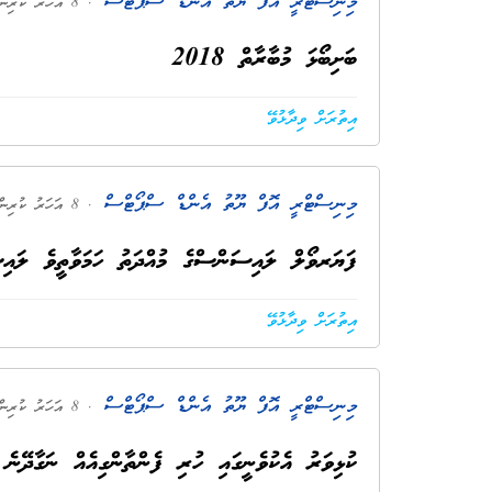
މިނިސްޓްރީ އޮފް ޔޫތު އެންޑް ސްޕޯޓްސް
. 8 އަހަރު ކުރިން
ބަށިބޯޅަ މުބާރާތް 2018
އިތުރަށް ވިދާޅުވޭ
މިނިސްޓްރީ އޮފް ޔޫތު އެންޑް ސްޕޯޓްސް
. 8 އަހަރު ކުރިން
ފަޔަރވޯލް ލައިސަންސްގެ މުއްދަތު ހަމަވާތީވެ ލައި
އިތުރަށް ވިދާޅުވޭ
މިނިސްޓްރީ އޮފް ޔޫތު އެންޑް ސްޕޯޓްސް
. 8 އަހަރު ކުރިން
ކުޅިވަރު އެކުވެނީގައި ހުރި ފެންތާންގިއެއް ނަގާދޭނެ 