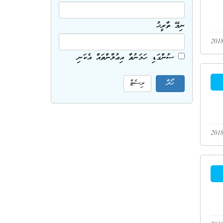
ނިމޭ ތާރީޚު
ސުންގަޑި ހަމަނުވާ އިޢުލާންތައް އެކަނި