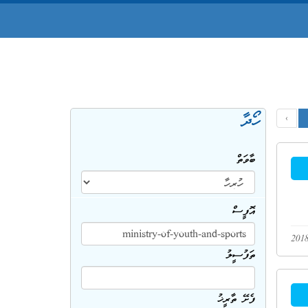
ހޯދާ
‹
ބާވަތް
އޮފީސް
ތަފުސީލު
ފެށޭ ތާރީޚު