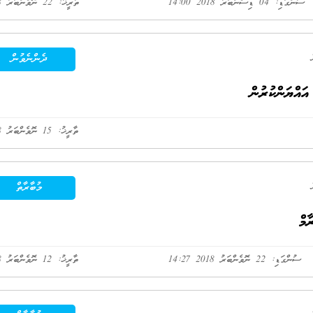
ސުންގަޑި: 04 ޑިސެންބަރު 2018 14:00
ތާރީޚު: 22 ނޮވެންބަރު 2018
ދެންނެވުން
ައްޔަންކުރުން
ތާރީޚު: 15 ނޮވެންބަރު 2018
މުބާރާތް
ާމް
ސުންގަޑި: 22 ނޮވެންބަރު 2018 14:27
ތާރީޚު: 12 ނޮވެންބަރު 2018