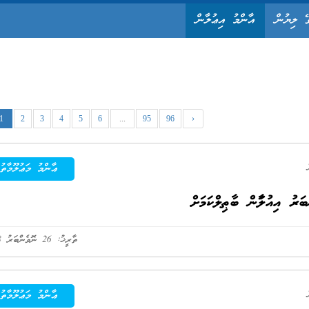
ޭ ލިޔުން
އާންމު އިޢުލާން
1
2
3
4
5
6
...
95
96
›
ޢާންމު މަޢުލޫމާތު
ތާރީޚު: 26 ނޮވެންބަރު 2018
ޢާންމު މަޢުލޫމާތު