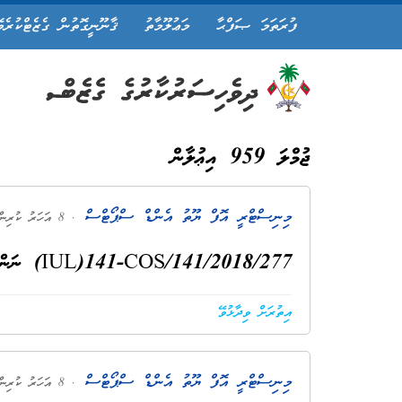
ފުރަތަމަ ޞަފްޙާ
މަޢުލޫމާތު
ޤާނޫނީގޮތުން ގެޒެޓްކުރެވ
ޖުމްލަ 959 އިޢުލާން
މިނިސްޓްރީ އޮފް ޔޫތު އެންޑް ސްޕޯޓްސް
. 8 އަހަރު ކުރިން
IUL)141-COS/141/2018/277) ނަންބަރު އިއުލަާން ބާޠިލްކަމަށް
އިތުރަށް ވިދާޅުވޭ
މިނިސްޓްރީ އޮފް ޔޫތު އެންޑް ސްޕޯޓްސް
. 8 އަހަރު ކުރިން