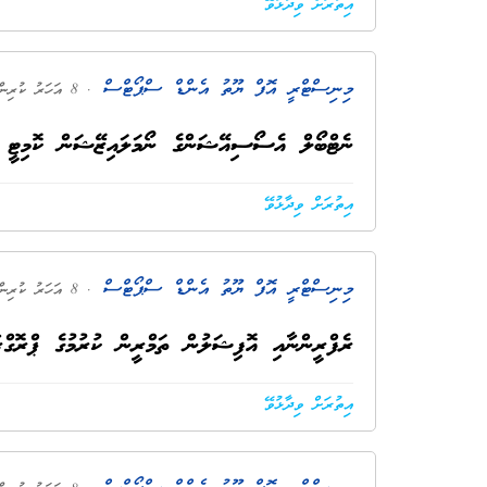
އިތުރަށް ވިދާޅުވޭ
މިނިސްޓްރީ އޮފް ޔޫތު އެންޑް ސްޕޯޓްސް
. 8 އަހަރު ކުރިން
ނެޓްބޯލް އެސޯސިއޭޝަންގެ ނޯމަލައިޒޭޝަން ކޮމިޓީ އ
އިތުރަށް ވިދާޅުވޭ
މިނިސްޓްރީ އޮފް ޔޫތު އެންޑް ސްޕޯޓްސް
. 8 އަހަރު ކުރިން
ރެފްރީންނާއި އޮފިޝަލުން ތަމްރީން ކުރުމުގެ ޕްރޮގްރ
އިތުރަށް ވިދާޅުވޭ