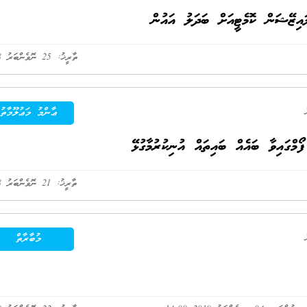
ިޒޭޝަން ކޮމެޓީއަށް ބަދަލު އައުން
ތާރީޚު: 25 ނޮވެންބަރު 2018
ޢާންމު މަޢުލޫމާތު
މްގައިވާ ބައެއް ބައިތައް އުނިކުރުމާގުޅޭ
ތާރީޚު: 21 ނޮވެންބަރު 2018
މުބާރާތް