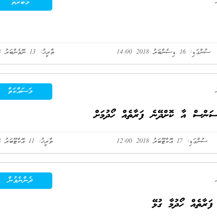
މުބާރާތް
ސުންގަޑި: 16 ޑިސެންބަރު 2018 14:00
ތާރީޚު: 13 ނޮވެންބަރު 2018
މަސައްކަތް
ސަންސް އާ ކޮށްދޭނެ ފަރާތެއް ހޯދުމަށް
ސުންގަޑި: 17 އޮކްޓޫބަރު 2018 12:00
ތާރީޚު: 11 އޮކްޓޫބަރު 2018
ދެންނެވުން
ފަރާތެއް ހޯދުމާ ގުޅޭ