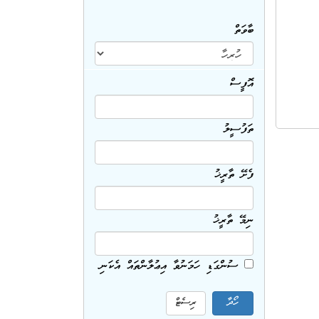
ބާވަތް
އޮފީސް
ތަފުސީލު
ފެށޭ ތާރީޚު
ނިމޭ ތާރީޚު
ސުންގަޑި ހަމަނުވާ އިޢުލާންތައް އެކަނި