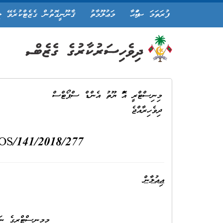
ފުރަތަމަ ޞަފްޙާ
މަޢުލޫމާތު
ޤާނޫނީގޮތުން ގެޒެޓްކުރެވޭ ލ
މިނިސްޓްރީ އޮފް ޔޫތު އެންޑް ސްޕޯޓްސް
ދިވެހިރާއްޖެ
IUL)141-COS/141/2018/277) ނަންބަރު 
އިޢުލާން