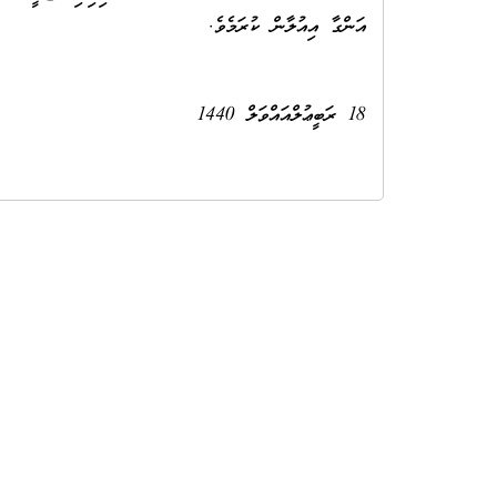
އަންގާ އިއުލާން ކުރަމެވެ.
18 ރަބީޢުލްއައްވަލް 1440