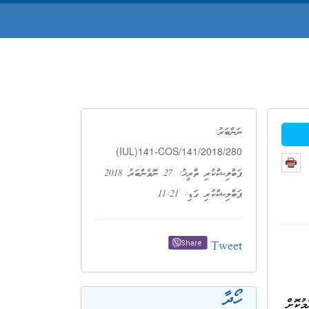
ނަންބަރު:
(IUL)141-COS/141/2018/280
ޕަބްލިޝްކުރި ތާރީޚު: 27 ނޮވެންބަރު 2018
ޕަބްލިޝްކުރި ގަޑި: 11:21
Tweet
Share
ހޯދާ
ް އާންމުކޮށް