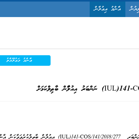
ިޔުން
އާންމު އިޢުލާން
ޢާންމު މަޢުލޫމާތު
އިއުލަާން ބާޠިލްކަމަށް
މިމިނިސްޓްރީގެ ނަންބަރ IUL)141-COS/141/2018/277) އިއުލާން ބާތިލްކުރެވިފަވާކަނ