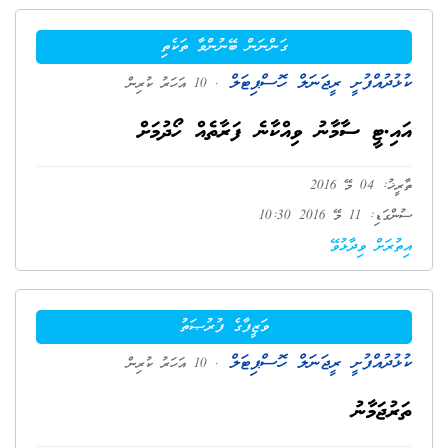
ގަންނަން ބޭނުންވާ ތަކެތި
ކުޅުދުއްފުށީ ރީޖަނަލް ހޮސްޕިޓަލް
. 10 އަހަރު ކުރިން
އައި.ޓީ ސާމާނު ވިއްކާނެ ފަރާތެއް ހޯދުމަށް
ތާރީޚު: 04 މޭ 2016
ސުންގަޑި: 11 މޭ 2016 10:30
އިތުރަށް ވިދާޅުވޭ
ވަޒީފާގެ ފުރުޞަތު
ކުޅުދުއްފުށީ ރީޖަނަލް ހޮސްޕިޓަލް
. 10 އަހަރު ކުރިން
ތަރުޖަމާނު