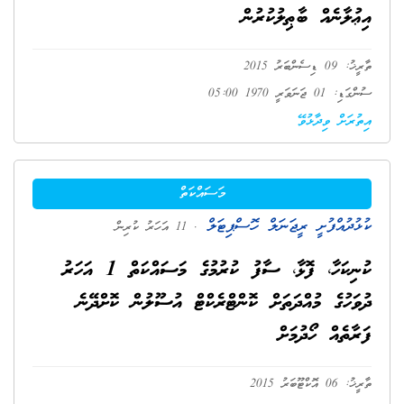
އިޢުލާނެއް ބާޠިލުކުރުން
ތާރީޚު: 09 ޑިސެންބަރު 2015
ސުންގަޑި: 01 ޖަނަވަރީ 1970 05:00
އިތުރަށް ވިދާޅުވޭ
މަސައްކަތް
ކުޅުދުއްފުށީ ރީޖަނަލް ހޮސްޕިޓަލް
. 11 އަހަރު ކުރިން
ކުނިކަހާ، ފޮޅާ، ސާފު ކުރުމުގެ މަސައްކަތް 1 އަހަރު
ދުވަހުގެ މުއްދަތަށް ކޮންޓްރެކްޓް އުސޫލުން ކޮށްދޭނެ
ފަރާތެއް ހޯދުމަށް
ތާރީޚު: 06 އޮކްޓޫބަރު 2015