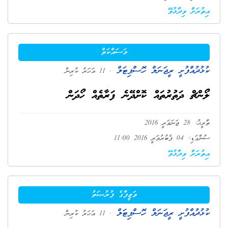
އިތުރަށް ވިދާޅުވޭ
މަސައްކަތް
ކުޅުދުއްފުށީ ރީޖަނަލް ހޮސްޕިޓަލް
. 11 އަހަރު ކުރިން
ލޯންޗް ދަތުރުތައް ކޮށްދޭނެ ފަރާތެއް ހޯދަން
ތާރީޚު: 28 ޖަނަވަރީ 2016
ސުންގަޑި: 04 ފެބުރުވަރީ 2016 11:00
އިތުރަށް ވިދާޅުވޭ
ވަޒީފާގެ ފުރުޞަތު
ކުޅުދުއްފުށީ ރީޖަނަލް ހޮސްޕިޓަލް
. 11 އަހަރު ކުރިން