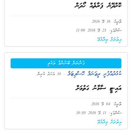
ކޮށްދޭނެ ފަރާތެއް ހޯދަން
ތާރީޚު: 16 މޭ 2016
ސުންގަޑި: 23 މޭ 2016 11:00
އިތުރަށް ވިދާޅުވޭ
ގަންނަން ބޭނުންވާ ތަކެތި
ކުޅުދުއްފުށީ ރީޖަނަލް ހޮސްޕިޓަލް
. 10 އަހަރު ކުރިން
އައި.ޓީ ސާމާނު ގަތުމަށް
ތާރީޚު: 04 މޭ 2016
ސުންގަޑި: 11 މޭ 2016 10:30
އިތުރަށް ވިދާޅުވޭ