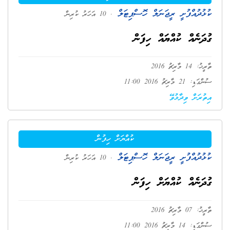
ކުޅުދުއްފުށީ ރީޖަނަލް ހޮސްޕިޓަލް
. 10 އަހަރު ކުރިން
ގުދަނެއް ކުއްޔައް ހިފަން
ތާރީޚު: 14 މާރިޗު 2016
ސުންގަޑި: 21 މާރިޗު 2016 11:00
އިތުރަށް ވިދާޅުވޭ
ކުއްޔަށް ހިފުން
ކުޅުދުއްފުށީ ރީޖަނަލް ހޮސްޕިޓަލް
. 10 އަހަރު ކުރިން
ގުދަނެއް ކުއްޔަށް ހިފަން
ތާރީޚު: 07 މާރިޗު 2016
ސުންގަޑި: 14 މާރިޗު 2016 11:00