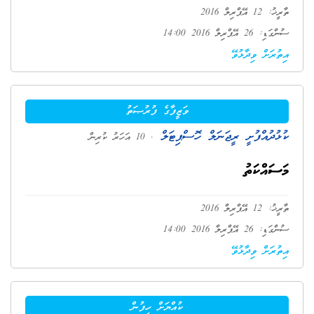
ތާރީޚު: 12 އޭޕްރިލް 2016
ސުންގަޑި: 26 އޭޕްރިލް 2016 14:00
އިތުރަށް ވިދާޅުވޭ
ވަޒީފާގެ ފުރުޞަތު
ކުޅުދުއްފުށީ ރީޖަނަލް ހޮސްޕިޓަލް
. 10 އަހަރު ކުރިން
މަސައްކަތު
ތާރީޚު: 12 އޭޕްރިލް 2016
ސުންގަޑި: 26 އޭޕްރިލް 2016 14:00
އިތުރަށް ވިދާޅުވޭ
ކުއްޔަށް ހިފުން