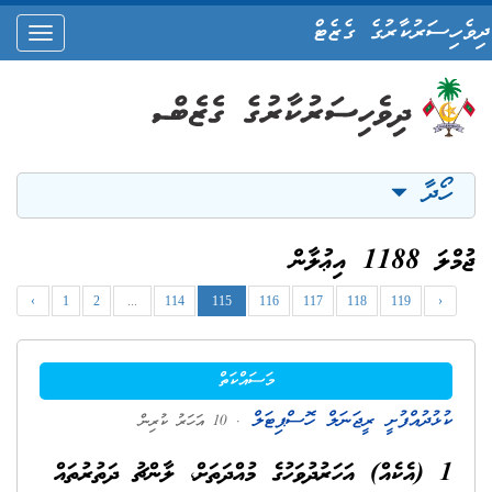
ދިވެހިސަރުކާރުގެ ގެޒެޓް
oggle
ation
ހޯދާ
ޖުމްލަ 1188 އިޢުލާން
‹
1
2
...
114
115
116
117
118
119
›
މަސައްކަތް
ކުޅުދުއްފުށީ ރީޖަނަލް ހޮސްޕިޓަލް
. 10 އަހަރު ކުރިން
1 (އެކެއް) އަހަރުދުވަހުގެ މުއްދަތަށް، ލާންޗު ދަތުރުތައް