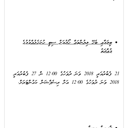
ބީލަމާއި ބެހޭ ލިޔުންތައް ހޯދުމަށް ސިޓީ ހުށަހެޅުއްވުމުގެ
މުއްދަތު
21 ފެބުރުއަރީ 2018 ވަނަ ދުވަހުގެ 12:00 ން 27 ފެބުރުއަރީ
2018 ވަނަ ދުވަހުގެ 12:00 އަށް ރިސެޕްޝަން ކައުންޓަރަށް.