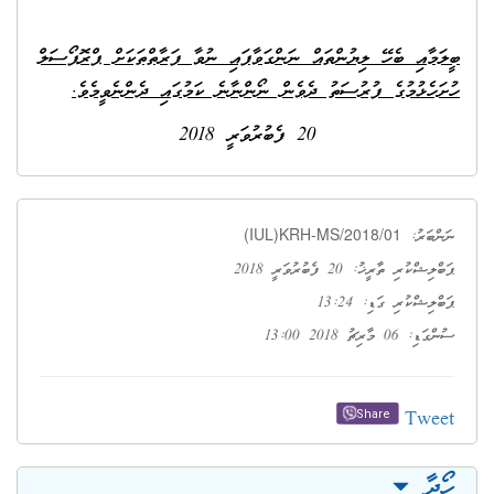
ބީލަމާއި ބެހޭ ލިޔުންތައް ނަންގަވާފައި ނުވާ ފަރާތްތަކަށް ޕްރޮޕޯސަލް
ހުށަހެޅުމުގެ ފުރުސަތު ދެވެން ނޯންނާނެ ކަމުގައި ދެންނެވީމެވެ.
20 ފެބުރުވަރީ 2018
(IUL)KRH-MS/2018/01
ނަންބަރު:
ޕަބްލިޝްކުރި ތާރީޚު: 20 ފެބުރުވަރީ 2018
ޕަބްލިޝްކުރި ގަޑި: 13:24
ސުންގަޑި: 06 މާރިޗު 2018 13:00
Tweet
Share
ހޯދާ