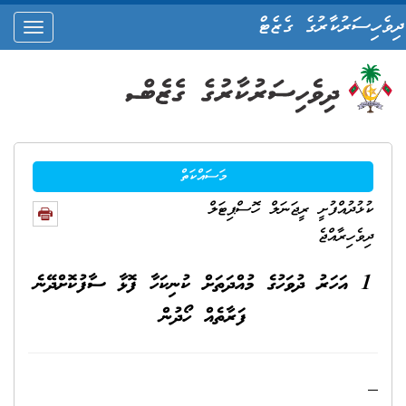
ދިވެހިސަރުކާރުގެ ގެޒެޓް
oggle
ation
މަސައްކަތް
ކުޅުދުއްފުށީ ރީޖަނަލް ހޮސްޕިޓަލް
ދިވެހިރާއްޖެ
1 އަހަރު ދުވަހުގެ މުއްދަތަށް ކުނިކަހާ ފޮޅާ ސާފުކޮށްދޭނެ
ފަރާތެއް ހޯދުން