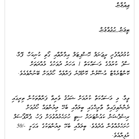
އިޢުލާން
ބީލަން ހުޅުވާލުން
ކުޅުދުއްފުށީ ރީޖަނަލް ހޮސްޕިޓަލް އިމާރާތާއި ގޯތި ކުނިކަހާ، ފޮޅާ،
ސާފު ކުރުމުގެ މަސައްކަތް 1 އަހަރު ދުވަހުގެ މުއްދަތަށް
ކޮންޓްރެކްޓް އުސޫލުން ކޮށްދޭނެ ފަރާތެއް ހޯދުމަށް ބޭނުންވެއެވެ.
ވީމާ، މި މަސައްކަތް ކުރުމަށް ޝައުޤު ވެރިވާ ފަރާތްތަކުން ތިރީގައި
ދެންނެވިފައިވާ ތާރީޚްގައި ބީލަމާއި ބެހޭ ލިޔުންތައް ހޯދުމަށް
ރިސެޕްޝަން ކައުންޓަރަށް ސިޓީ ހުށަހެޅުއްވުމަށް ފަހު، ޕްރޮޕޯސަލް
ހުށަހެޅުއްވުން އެދެމެވެ. ބީލަމާއި ބެހޭ ލިޔުންތަކުގެ އަގަކީ -/50
ރުފިޔާއެވެ.