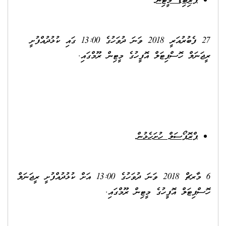
ޕްރިބިޑް މީޓިން
27 ފެބުރުއަރީ 2018 ވަނަ ދުވަހުގެ 13:00 ގައި ކުޅުދުއްފުށީ
ރީޖަނަލް ހޮސްޕިޓަލް އޮފީހުގެ މީޓިން ރޫމްގައި.
ޕްރޮޕޯސަލް ހުށަހެޅުން
6 މާރޗް 2018 ވަނަ ދުވަހުގެ 13:00 އަށް ކުޅުދުއްފުށީ ރީޖަނަލް
ހޮސްޕިޓަލް އޮފީހުގެ މީޓިން ރޫމްގައި.