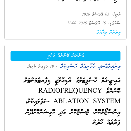
ތާރީޚު: 05 އޮގަސްޓް 2026
ސުންގަޑި: 16 އޮގަސްޓް 2026 11:00
އިތުރަށް ވިދާޅުވޭ
ގަންނަން ބޭނުންވާ ތަކެތި
އިންދިރާގާނދީ މެމޯރިއަލް ހޮސްޕިޓަލް
. 19 ގަޑިއިރު ކުރިން
އައި.ޖީ.އެމް ހޮސްޕިޓަލުގެ ރޭޑިއޮލޮޖީ ޑިޕާރޓްމަންޓަށް
ބޭނުންވާ RADIOFREQUENCY
ABLATION SYSTEM ސަޕްލައިކޮށް،
އިންސްޓޯލްކޮށް، ޓެސްޓްކޮށް އަދި ކޮމިޝަންކޮށްދޭނެ
ފަރާތެއް ހޯދުން