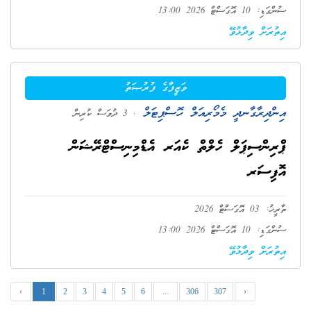
ސުންގަޑި: 10 އޮގަސްޓް 2026 13:00
އިތުރަށް ވިދާޅުވޭ
ވަޒީފާގެ ފުރުޞަތު
އިންދިރާގާނދީ މެމޯރިއަލް ހޮސްޕިޓަލް
. 3 ދުވަސް ކުރިން
ޕްރިންސިޕަލް ހެލްތް ކެއަރ އެޑްމިނިސްޓްރޭޝަން
އޮފިސަރ
ތާރީޚު: 03 އޮގަސްޓް 2026
ސުންގަޑި: 10 އޮގަސްޓް 2026 13:00
އިތުރަށް ވިދާޅުވޭ
‹
1
2
3
4
5
6
...
306
307
›