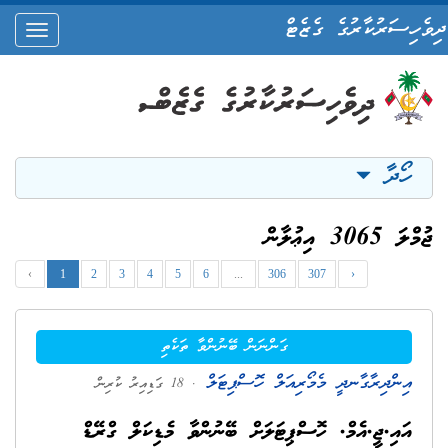
ދިވެހިސަރުކާރުގެ ގެޒެޓް
oggle
ation
ހޯދާ
ޖުމްލަ 3065 އިޢުލާން
‹
1
2
3
4
5
6
...
306
307
›
ގަންނަން ބޭނުންވާ ތަކެތި
އިންދިރާގާނދީ މެމޯރިއަލް ހޮސްޕިޓަލް
. 18 ގަޑިއިރު ކުރިން
އައި.ޖީ.އެމް. ހޮސްޕިޓަލަށް ބޭނުންވާ މެޑިކަލް ގްރޭޑް