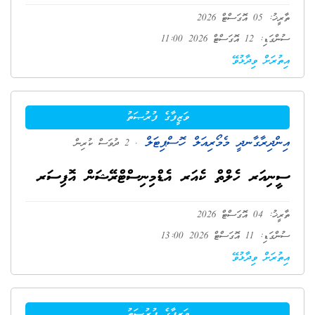
ތާރީޚު: 05 އޮގަސްޓް 2026
ސުންގަޑި: 12 އޮގަސްޓް 2026 11:00
އިތުރަށް ވިދާޅުވޭ
ވަޒީފާގެ ފުރުޞަތު
އިންދިރާގާނދީ މެމޯރިއަލް ހޮސްޕިޓަލް
. 2 ދުވަސް ކުރިން
ސީނިއަރ ހެލްތް ކެއަރ އެޑްމިނިސްޓްރޭޝަން އޮފިސަރ
ތާރީޚު: 04 އޮގަސްޓް 2026
ސުންގަޑި: 11 އޮގަސްޓް 2026 13:00
އިތުރަށް ވިދާޅުވޭ
ވަޒީފާގެ ފުރުޞަތު