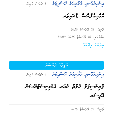
އިންދިރާގާނދީ މެމޯރިއަލް ހޮސްޕިޓަލް
. 3 ދުވަސް ކުރިން
އެމްބިއުލެންސް ޑްރައިވަރ
ތާރީޚު: 03 އޮގަސްޓް 2026
ސުންގަޑި: 10 އޮގަސްޓް 2026 13:00
އިތުރަށް ވިދާޅުވޭ
ވަޒީފާގެ ފުރުޞަތު
އިންދިރާގާނދީ މެމޯރިއަލް ހޮސްޕިޓަލް
. 3 ދުވަސް ކުރިން
ޕްރިންސިޕަލް ހެލްތް ކެއަރ އެޑްމިނިސްޓްރޭޝަން
އޮފިސަރ
ތާރީޚު: 03 އޮގަސްޓް 2026