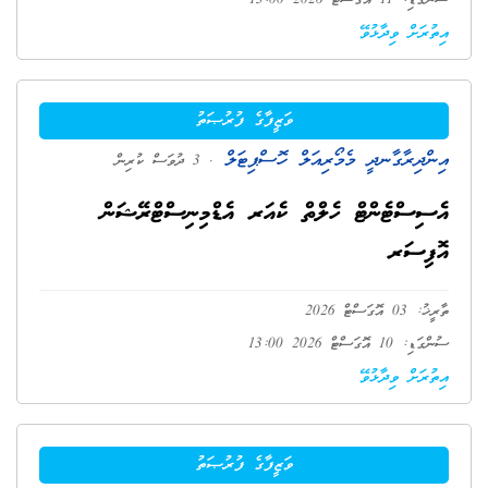
ސުންގަޑި: 11 އޮގަސްޓް 2026 13:00
އިތުރަށް ވިދާޅުވޭ
ވަޒީފާގެ ފުރުޞަތު
އިންދިރާގާނދީ މެމޯރިއަލް ހޮސްޕިޓަލް
. 3 ދުވަސް ކުރިން
އެސިސްޓެންޓް ހެލްތް ކެއަރ އެޑްމިނިސްޓްރޭޝަން
އޮފިސަރ
ތާރީޚު: 03 އޮގަސްޓް 2026
ސުންގަޑި: 10 އޮގަސްޓް 2026 13:00
އިތުރަށް ވިދާޅުވޭ
ވަޒީފާގެ ފުރުޞަތު