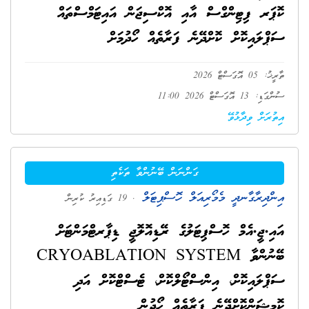
ކޮޕަރ ފިޓިންގްސް އާއި އޮކްސިޖަން އައިޓަމްސްތައް
ސަޕްލައިކޮށް ކޮށްދޭނެ ފަރާތެއް ހޯދުމަށް
ތާރީޚު: 05 އޮގަސްޓް 2026
ސުންގަޑި: 13 އޮގަސްޓް 2026 11:00
އިތުރަށް ވިދާޅުވޭ
ގަންނަން ބޭނުންވާ ތަކެތި
އިންދިރާގާނދީ މެމޯރިއަލް ހޮސްޕިޓަލް
. 19 ގަޑިއިރު ކުރިން
އައި.ޖީ.އެމް ހޮސްޕިޓަލުގެ ރޭޑިއޮލޮޖީ ޑިޕާރޓްމަންޓަށް
ބޭނުންވާ CRYOABLATION SYSTEM
ސަޕްލައިކޮށް، އިންސްޓޯލްކޮށް، ޓެސްޓްކޮށް އަދި
ކޮމިޝަންކޮށްދޭނެ ފަރާތެއް ހޯދުން