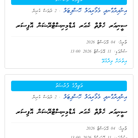
އިންދިރާގާނދީ މެމޯރިއަލް ހޮސްޕިޓަލް
. 2 ދުވަސް ކުރިން
ސީނިއަރ ހެލްތް ކެއަރ އެޑްމިނިސްޓްރޭޝަން އޮފިސަރ
ތާރީޚު: 04 އޮގަސްޓް 2026
ސުންގަޑި: 11 އޮގަސްޓް 2026 13:00
އިތުރަށް ވިދާޅުވޭ
ވަޒީފާގެ ފުރުޞަތު
އިންދިރާގާނދީ މެމޯރިއަލް ހޮސްޕިޓަލް
. 2 ދުވަސް ކުރިން
ސީނިއަރ ހެލްތް ކެއަރ އެޑްމިނިސްޓްރޭޝަން އޮފިސަރ
ތާރީޚު: 04 އޮގަސްޓް 2026