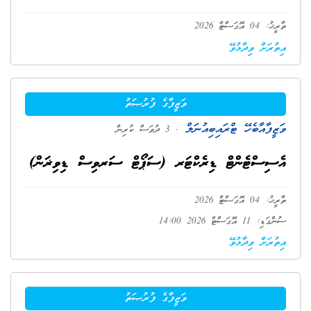
ތާރީޚު: 04 އޮގަސްޓް 2026
އިތުރަށް ވިދާޅުވޭ
ވަޒީފާގެ ފުރުޞަތު
ވަޒީފާއާބެހޭ ޓްރައިބިއުނަލް
. 3 ދުވަސް ކުރިން
އެސިސްޓެންޓް ޑިރެކްޓަރ (ސަޕޯޓް ސަރވިސް ޑިވިޜަން)
ތާރީޚު: 04 އޮގަސްޓް 2026
ސުންގަޑި: 11 އޮގަސްޓް 2026 14:00
އިތުރަށް ވިދާޅުވޭ
ވަޒީފާގެ ފުރުޞަތު