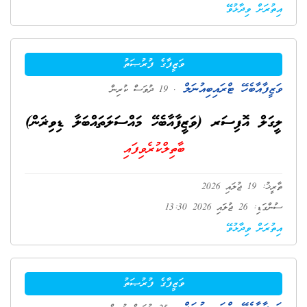
އިތުރަށް ވިދާޅުވޭ
ވަޒީފާގެ ފުރުޞަތު
ވަޒީފާއާބެހޭ ޓްރައިބިއުނަލް
. 19 ދުވަސް ކުރިން
ލީގަލް އޮފިސަރ (ވަޒީފާއާބެހޭ މައްސަލަތައްބަލާ ޑިވިޜަން)
ބާތިލްކުރެވިފައި
ތާރީޚު: 19 ޖުލައި 2026
ސުންގަޑި: 26 ޖުލައި 2026 13:30
އިތުރަށް ވިދާޅުވޭ
ވަޒީފާގެ ފުރުޞަތު