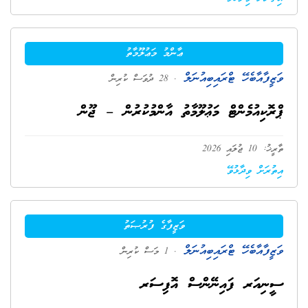
ޢާންމު މަޢުލޫމާތު
ވަޒީފާއާބެހޭ ޓްރައިބިއުނަލް
. 28 ދުވަސް ކުރިން
ޕްރޮކިއުމެންޓް މަޢުލޫމާތު އާންމުކުރުން – ޖޫން
ތާރީޚު: 10 ޖުލައި 2026
އިތުރަށް ވިދާޅުވޭ
ވަޒީފާގެ ފުރުޞަތު
ވަޒީފާއާބެހޭ ޓްރައިބިއުނަލް
. 1 މަސް ކުރިން
ސީނިއަރ ފައިނޭންސް އޮފިސަރ