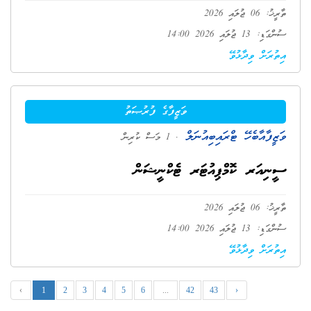
ތާރީޚު: 06 ޖުލައި 2026
ސުންގަޑި: 13 ޖުލައި 2026 14:00
އިތުރަށް ވިދާޅުވޭ
ވަޒީފާގެ ފުރުޞަތު
ވަޒީފާއާބެހޭ ޓްރައިބިއުނަލް
. 1 މަސް ކުރިން
ސީނިއަރ ކޮމްޕިއުޓަރ ޓެކްނީޝަން
ތާރީޚު: 06 ޖުލައި 2026
ސުންގަޑި: 13 ޖުލައި 2026 14:00
އިތުރަށް ވިދާޅުވޭ
‹
1
2
3
4
5
6
...
42
43
›