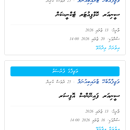
ވަޒީފާއާބެހޭ ޓްރައިބިއުނަލް
. 25 ދުވަސް ކުރިން
ސީނިއަރ ކޮމްޕިއުޓަރ ޓެކްނީޝަން
ތާރީޚު: 13 ޖުލައި 2026
ސުންގަޑި: 20 ޖުލައި 2026 14:00
އިތުރަށް ވިދާޅުވޭ
ވަޒީފާގެ ފުރުޞަތު
ވަޒީފާއާބެހޭ ޓްރައިބިއުނަލް
. 25 ދުވަސް ކުރިން
ސީނިއަރ ފައިނޭންސް އޮފިސަރ
ތާރީޚު: 13 ޖުލައި 2026
ސުންގަޑި: 16 ޖުލައި 2026 14:00
އިތުރަށް ވިދާޅުވޭ