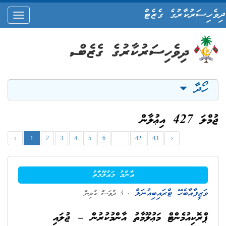
ދިވެހިސަރުކާރުގެ ގެޒެޓް
oggle
ation
ހޯދާ
ޖުމްލަ 427 އިޢުލާން
‹
1
2
3
4
5
6
...
42
43
›
ޢާންމު މަޢުލޫމާތު
ވަޒީފާއާބެހޭ ޓްރައިބިއުނަލް
. 3 ދުވަސް ކުރިން
ޕްރޮކިއުމެންޓް މަޢުލޫމާތު އާންމުކުރުން – ޖުލައި