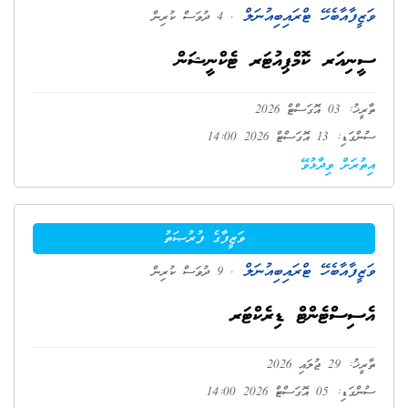
ވަޒީފާއާބެހޭ ޓްރައިބިއުނަލް
. 4 ދުވަސް ކުރިން
ސީނިއަރ ކޮމްޕިއުޓަރ ޓެކްނީޝަން
ތާރީޚު: 03 އޮގަސްޓް 2026
ސުންގަޑި: 13 އޮގަސްޓް 2026 14:00
އިތުރަށް ވިދާޅުވޭ
ވަޒީފާގެ ފުރުޞަތު
ވަޒީފާއާބެހޭ ޓްރައިބިއުނަލް
. 9 ދުވަސް ކުރިން
އެސިސްޓެންޓް ޑިރެކްޓަރ
ތާރީޚު: 29 ޖުލައި 2026
ސުންގަޑި: 05 އޮގަސްޓް 2026 14:00