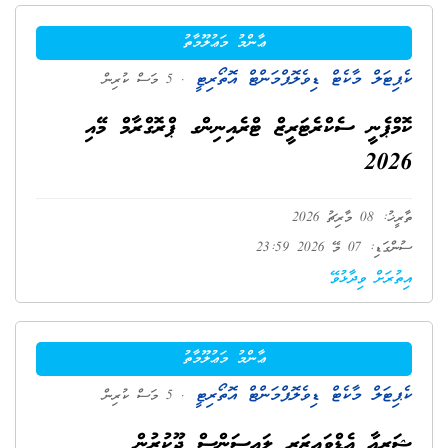
ޢާންމު މަޢުލޫމާތު
ކެޕިޓަލް މާކެޓް ޑިވެލޮޕްމަންޓް އޮތޯރިޓީ
. 5 މަސް ކުރިން
ކޮމްޕެނީ ސެކްރެޓަރީޒް ޓްރެއިނިންގ ޕްރޮގްރާމް މޭއި
2026
ތާރީޚު: 08 މާރިޗު 2026
ސުންގަޑި: 07 މޭ 2026 23:59
އިތުރަށް ވިދާޅުވޭ
ޢާންމު މަޢުލޫމާތު
ކެޕިޓަލް މާކެޓް ޑިވެލޮޕްމަންޓް އޮތޯރިޓީ
. 5 މަސް ކުރިން
ޝަރީޢާ އެޑްވައިޒަރ ލައިސަންސް ދޫކުރުން