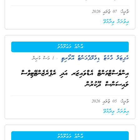
ތާރީޚު: 07 ޖުލައި 2026
އިތުރަށް ވިދާޅުވޭ
ޢާންމު މަޢުލޫމާތު
ކެޕިޓަލް މާކެޓް ޑިވެލޮޕްމަންޓް އޮތޯރިޓީ
. 1 މަސް ކުރިން
އިންވެސްޓްމަންޓް އެޑްވައިޒަރ އަދި ރެޕްރެޒެންޓޭޓިވްސް
ލައިސަންސް ދޫކުރުން
ތާރީޚު: 05 ޖުލައި 2026
އިތުރަށް ވިދާޅުވޭ
ޢާންމު މަޢުލޫމާތު