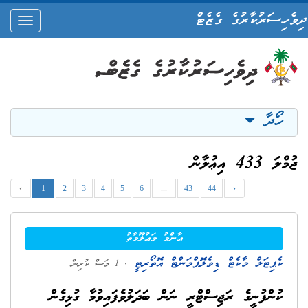
ދިވެހިސަރުކާރުގެ ގެޒެޓް
oggle
ation
ހޯދާ
ޖުމްލަ 433 އިޢުލާން
‹
1
2
3
4
5
6
...
43
44
›
ޢާންމު މަޢުލޫމާތު
ކެޕިޓަލް މާކެޓް ޑިވެލޮޕްމަންޓް އޮތޯރިޓީ
. 1 މަސް ކުރިން
ކުންފުނީގެ ރަޖިސްޓްރީ ނަން ބަދަލުވެފައިވުމާ ގުޅިގެން