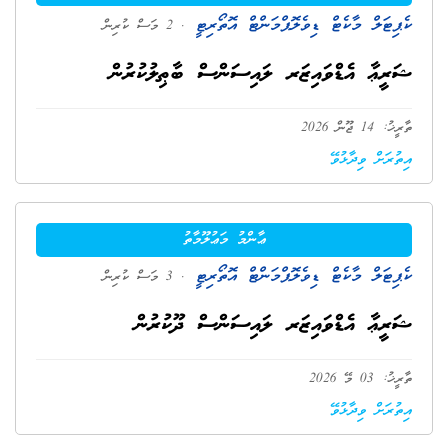
ކެޕިޓަލް މާކެޓް ޑިވެލޮޕްމަންޓް އޮތޯރިޓީ
. 2 މަސް ކުރިން
ޝަރީޢާ އެޑްވައިޒަރ ލައިސަންސް ބާޠިލުކުރުން
ތާރީޚު: 14 ޖޫން 2026
އިތުރަށް ވިދާޅުވޭ
ޢާންމު މަޢުލޫމާތު
ކެޕިޓަލް މާކެޓް ޑިވެލޮޕްމަންޓް އޮތޯރިޓީ
. 3 މަސް ކުރިން
ޝަރީޢާ އެޑްވައިޒަރ ލައިސަންސް ދޫކުރުން
ތާރީޚު: 03 މޭ 2026
އިތުރަށް ވިދާޅުވޭ