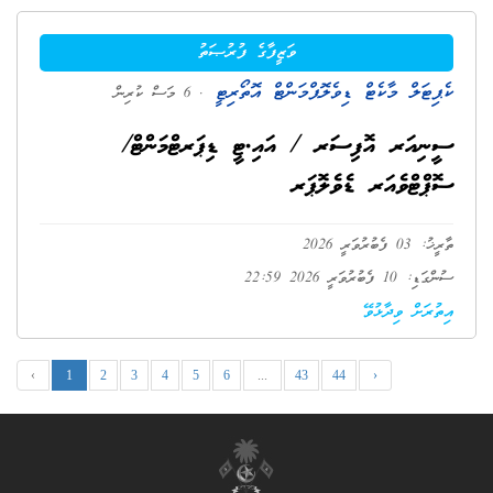
ވަޒީފާގެ ފުރުޞަތު
ކެޕިޓަލް މާކެޓް ޑިވެލޮޕްމަންޓް އޮތޯރިޓީ
. 6 މަސް ކުރިން
ސީނިއަރ އޮފިސަރ / އައި.ޓީ ޑިޕަރޓްމަންޓް/
ސޮޕްޓްވެއަރ ޑެވެލޮޕަރ
ތާރީޚު: 03 ފެބުރުވަރީ 2026
ސުންގަޑި: 10 ފެބުރުވަރީ 2026 22:59
އިތުރަށް ވިދާޅުވޭ
‹
1
2
3
4
5
6
...
43
44
›