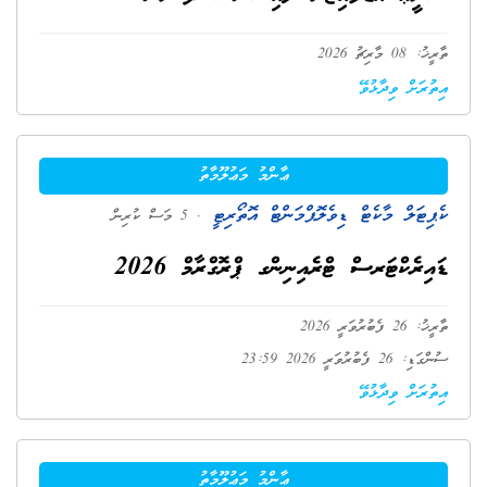
ތާރީޚު: 08 މާރިޗު 2026
އިތުރަށް ވިދާޅުވޭ
ޢާންމު މަޢުލޫމާތު
ކެޕިޓަލް މާކެޓް ޑިވެލޮޕްމަންޓް އޮތޯރިޓީ
. 5 މަސް ކުރިން
ޑައިރެކްޓަރސް ޓްރެއިނިންގ ޕްރޮގްރާމް 2026
ތާރީޚު: 26 ފެބުރުވަރީ 2026
ސުންގަޑި: 26 ފެބުރުވަރީ 2026 23:59
އިތުރަށް ވިދާޅުވޭ
ޢާންމު މަޢުލޫމާތު