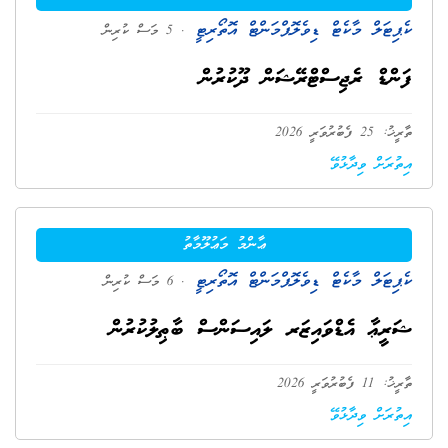
ކެޕިޓަލް މާކެޓް ޑިވެލޮޕްމަންޓް އޮތޯރިޓީ
. 5 މަސް ކުރިން
ފަންޑް ރެޖިސްޓްރޭޝަން ދޫކުރުން
ތާރީޚު: 25 ފެބުރުވަރީ 2026
އިތުރަށް ވިދާޅުވޭ
ޢާންމު މަޢުލޫމާތު
ކެޕިޓަލް މާކެޓް ޑިވެލޮޕްމަންޓް އޮތޯރިޓީ
. 6 މަސް ކުރިން
ޝަރީޢާ އެޑްވައިޒަރ ލައިސަންސް ބާޠިލުކުރުން
ތާރީޚު: 11 ފެބުރުވަރީ 2026
އިތުރަށް ވިދާޅުވޭ