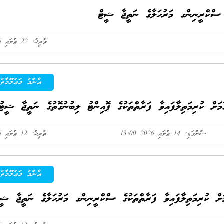
ެ ސްކްރީނިންގ މަރުހަލާގެ ނަތީޖާ ޝީޓް
ތާރީޚު: 22 ޖުލައި 2026
ޢާންމު މަޢުލޫމާތު
ަށް ކުރިމަތިލާފައިވާ ފަރާތްތަކުގެ ޕޮއިންޓު ލިބުނުގޮތުގެ ނަތީޖާ ޝީޓު
ސުންގަޑި: 14 ޖުލައި 2026 13:00
ތާރީޚު: 12 ޖުލައި 2026
ޢާންމު މަޢުލޫމާތު
ށް ކުރިމަތިލާފައިވާ ފަރާތްތަކުގެ ސްކްރީނިންގ މަރުހަލާގެ ނަތީޖާ ޝީޓ