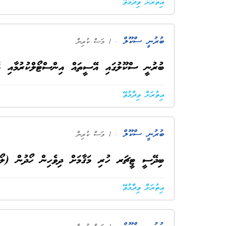
އިތުރަށް ވިދާޅުވޭ
ބުރުނީ ސްކޫލް
. 1 މަސް ކުރިން
ބުރުނީ ސްކޫލުގައި އޭސީތައް އިންސްޓޯލްކުރުމާއި އެކ
އިތުރަށް ވިދާޅުވޭ
ބުރުނީ ސްކޫލް
. 1 މަސް ކުރިން
ބިދޭސީ ޓީޗަރ ހުރި މަޤާމަށް ދިވެހިން ހޯދުން (ލޯ
އިތުރަށް ވިދާޅުވޭ