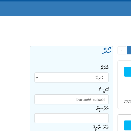
ހޯދާ
‹
ބާވަތް
އޮފީސް
ތަފުސީލު
ފެށޭ ތާރީޚު