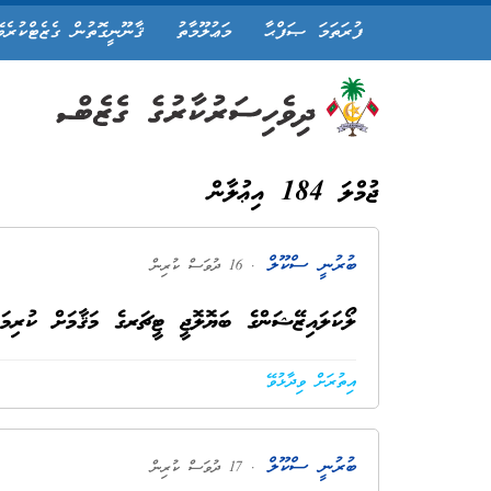
ފުރަތަމަ ޞަފްޙާ
މަޢުލޫމާތު
ޤާނޫނީގޮތުން ގެޒެޓްކުރެވ
ޖުމްލަ 184 އިޢުލާން
ބުރުނީ ސްކޫލް
. 16 ދުވަސް ކުރިން
ލޯކަލައިޒޭޝަންގެ ބަޔޮލޮޖީ ޓީޗަރގެ މަޤާމަށް ކުރިމަ
އިތުރަށް ވިދާޅުވޭ
ބުރުނީ ސްކޫލް
. 17 ދުވަސް ކުރިން