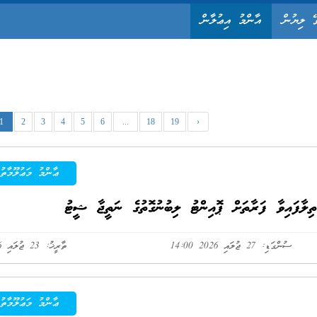
ޭ ލިޔުން
އާންމު އިޢުލާން
1
2
3
4
5
6
...
18
19
›
ޢާންމު މަޢުލޫމާތު
ތިލާފައިވާ ފަރާތަށް ޕޮއިންޓު ލިބުނުގޮތުގެ ނަތީޖާ ޝީޓު
ސުންގަޑި: 27 ޖުލައި 2026 14:00
ތާރީޚު: 23 ޖުލައި 2026
ޢާންމު މަޢުލޫމާތު