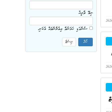
ނިމޭ ތާރީޚު
ސުންގަޑި ހަމަނުވާ އިޢުލާންތައް އެކަނި
ް