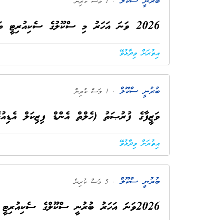
ބުރުނީ ސްކޫލް
. 1 މަސް ކުރިން
2026 ވަނަ އަހަރު މި ސްކޫލުގެ ސެކިއުރިޓީ ބަލަހައްޓައިދޭނެ ފަރާތެއް ހޯދުން
އިތުރަށް ވިދާޅުވޭ
ބުރުނީ ސްކޫލް
. 1 މަސް ކުރިން
ވަޒީފާގެ ފުރުޞަތު (ހެލްތް އެންޑް ފިޒިކަލް އެޑިއ
އިތުރަށް ވިދާޅުވޭ
ބުރުނީ ސްކޫލް
. 5 މަސް ކުރިން
2026ވަނަ އަހަރު ބުރުނީ ސްކޫލްގެ ސެކިއުރިޓީ ބަލަހައްޓާނެ ފަރާތެއް ހޯދުމަށް