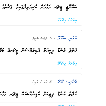
ބަޔޮލޮޖީ ޓީޗަރ މަގާމަށް ކުރިމަތިލާފައިވާ ފަރާތުގ
އިތުރަށް ވިދާޅުވޭ
ބުރުނީ ސްކޫލް
. 27 ދުވަސް ކުރިން
ހެލްތް އެންޑް ފިޒިކަލް އެޑިޔުކޭޝަން ޓީޗަރގެ މަޤާމ
އިތުރަށް ވިދާޅުވޭ
ބުރުނީ ސްކޫލް
. 27 ދުވަސް ކުރިން
ހެލްތް އެންޑް ފިޒިކަލް އެޑިޔުކޭޝަން ޓީޗަރ މަގާމަ