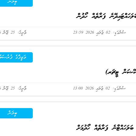
ބީލަން
ސުންގަޑި: 02 ޖުލައި 2026 23:59
ތާރީޚު: 25 ޖޫން 2026
ވަޒީފާގެ ފުރުޞަތު
ުކޭޝަން ޓީޗަރ)
ސުންގަޑި: 02 ޖުލައި 2026 13:00
ތާރީޚު: 25 ޖޫން 2026
ބީލަން