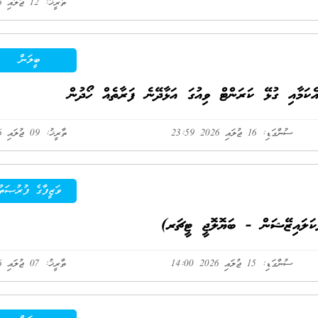
ތާރީޚު: 12 ޖުލައި 2026
ބީލަން
ަމާއި ގުޅޭ ކަރަންޓް ވިއުގަ އަޅާދޭނެ ފަރާތެއް ހޯދުން
ސުންގަޑި: 16 ޖުލައި 2026 23:59
ތާރީޚު: 09 ޖުލައި 2026
ވަޒީފާގެ ފުރުޞަތު
ކަލައިޒޭޝަން - ބަޔޮލޮޖީ ޓީޗަރ)
ސުންގަޑި: 15 ޖުލައި 2026 14:00
ތާރީޚު: 07 ޖުލައި 2026