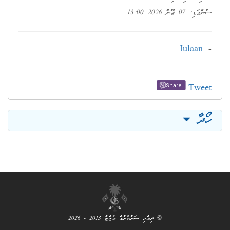
ސުންގަޑި: 07 ޖޫން 2026 13:00
Iulaan
-
Tweet
Share
ހޯދާ
© ދިވެހި ސަރުކާރުގެ ގެޒެޓް 2013 - 2026