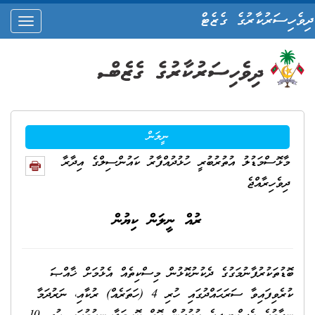
ދިވެހިސަރުކާރުގެ ގެޒެޓް
oggle
ation
ނީލަން
މާޅޮސްމަޑުލު އުތުރުބުރީ ހުޅުދުއްފާރު ކައުންސިލްގެ އިދާރާ
ދިވެހިރާއްޖެ
ރުއް ނީލަން ކިޔުން
ބޮޑުތަކުރުފާނުމަގުގެ ދެކުނުކޮޅުން މިސްކިތެއް އެޅުމަށް ޚާއްޞަ
ކުރެވިފައިވާ ސަރަޙައްދުގައި ހުރި 4 (ހަތަރެއް) ރުކާއި، ނަރުދަމާ