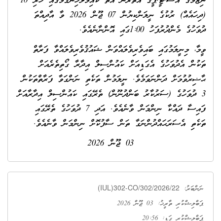
ނިޒާމުގެ އެސް.ޓީ.ޕީގެ އުތުރުން އޮތް ކޮއިމަލާހިނގުމުގައި ހުރި 10
(ދިހައެއް) ރުކުގެ ނީލަންކިޔުން 07 ޖޫން 2026 ވާ އާދިއްތަ
ދުވަހުގެ މެންދުރުފަހު 1:00ގައި އޮންނާނެއެވެ.
ވީމާ، މިނީލަމުގައި ބައިވެރިވެލައްވަން ޝައުޤުވެރިވެލައްވާ ފަރާތް
ތަކުން އެދުވަހުގެ އެގަޑިއަށް ކައުންސިލް އިދާރާ ގޯތިތެރެއަށް
ޙާޟިރުވުމަށް ދަންނަވަމެވެ. ނީލަމުން ތަކެތި ނަންގަވާ ފަރާތްތަކުން
3 ދުވަހުގެ (ސަރުކާރު ބަންދުނޫން) ތެރޭގައި ކައުންސިލް އިދާރާއަށް
ފައިސާ ދައްކާ ނިންމަން ވާނެއެވެ. އަދި 7 ދުވަހުގެ ތެރޭގައި
ތަކެތި އެސަރަޙައްދުންނަގާ ތަން ސާފުކޮށް ނިންމަން ވާނެއެވެ.
03 ޖޫން 2026
(IUL)302-CO/302/2026/22
ނަންބަރު:
ޕަބްލިޝްކުރި ތާރީޚު: 03 ޖޫން 2026
ޕަބްލިޝްކުރި ގަޑި: 20:56