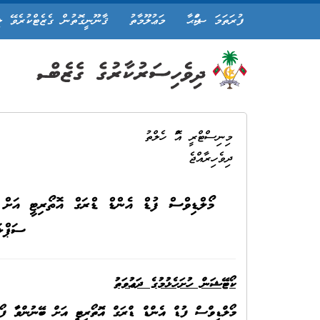
ފުރަތަމަ ޞަފްޙާ
މަޢުލޫމާތު
ޤާނޫނީގޮތުން ގެޒެޓްކުރެވޭ ލ
މިނިސްޓްރީ އޮފް ހެލްތު
ދިވެހިރާއްޖެ
ސަޕްލަ
ކޯޓޭޝަން ހުށަހެޅުމުގެ ދަޢުވަތު
މޯލްޑިވްސް ފުޑް އެންޑް ޑްރަގް އޮތޯރިޓީ އަށް ބޭނުންވާ
ފޯ