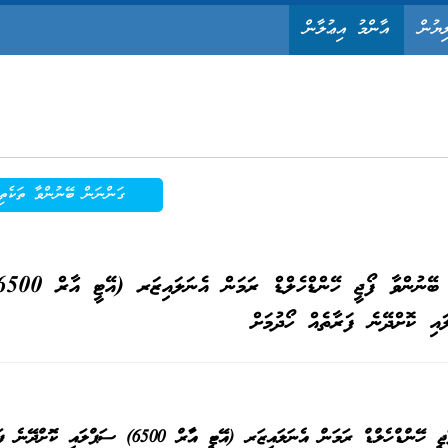
ިޔުން
އާންމު އިޢުލާން
ގަންނަން ބޭނުންވާ ތަކެތި
އި ކޮށްދޭނެ ފަރާތެއް ހޯދުމަށް
ޖީ ހޭންޑްހެލްޑް ރަމަން އެނަލައިޒަރ (އޭޓީ އާރް 6500) ސަޕްލައި ކޮށްދޭނެ
ފަރ