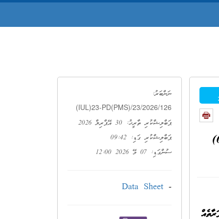
ނަންބަރު:
(IUL)23-PD(PMS)/23/2026/126
ޕަބްލިޝްކުރި ތާރީޚު: 30 އޭޕްރިލް 2026
މޯލްޑިވްސް ފުޑް އެންޑް ޑްރަގް އޮތޯރިޓީ އަށް ބޭނުންވާ ފޯޖީ ހޭންޑްހެލްޑް ރަމަން އެނަލައިޒަރ (އޭޓީ އާރް 6500)
ޕަބްލިޝްކުރި ގަޑި: 09:42
ސުންގަޑި: 07 މޭ 2026 12:00
Data Sheet
-
ާތެއް