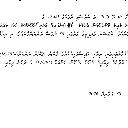
ވީމާ، މިތަކެތި ސަޕްލައި ކޮށްދޭން ޝައުޤުވެރިވާ ފަރާތްތަކުން 07 މޭ 2026 ވާ ބުރާސްފަތި ދުވަހުގެ 12:00 ގެ
މެއިލް ކޮށްދެއްވުން އެދެމެވެ. ކޯޓޭޝަންގައިވާ ތަކެތި ފޯރުކޮށްދޭނެ އަގު، މުއްދަ
ކުންފުނީގެ ސީލް އަދި ވެރިފަރާތުގެ ސޮއި ހިމަނާފައި އޮންނަންވާނެއެވެ. ކޯޓޭޝަން ވެލިޑިޓީގެ ގޮތުގައި 30 ދުވަސް އޮންނަންވާނެ
މިތަކެތި ފޯރުކޮށްދިނު
ދަށުން ވިޔަފާރި ރަޖިސްޓަރީ ކުރެވިފައިވާ ފަރާތްތަކަށާއި، އަމިއްލަ ފަރުދުންގެ ވިޔަފާރީގެ ޤާނޫނު (ޤާނޫނު ނަންބަރު:19/2014) ގެ ދަށުން ވިޔަފާރި
30 އޭޕްރިލް 2026