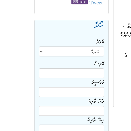
Tweet
Share
ހޯދާ
ތު ،
އެވެ. މި އިއުލާނާއެކު
ބާވަތް
މަށް ކޯޓޭޝަން ހުށަހެޅުމުގެ ފުރުސަތު ހުޅުވާލެވިފައިވަނީ، ވިޔަފާރި ރަޖިސްޓަރީކުރުމުގެ ޤާނޫނު (ޤާނޫނު ނަންބަރު:18/2014) ގެ
އޮފީސް
ތަފުސީލު
ފެށޭ ތާރީޚު
ނިމޭ ތާރީޚު