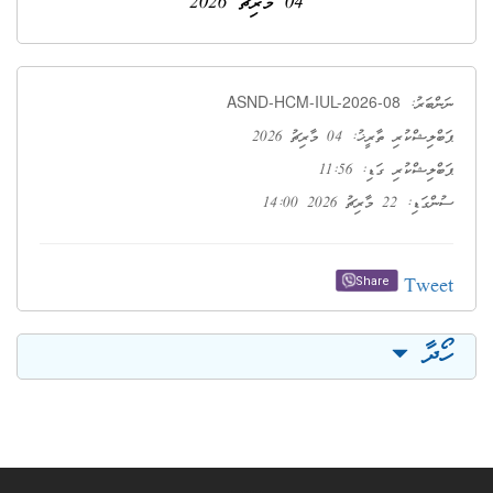
04 މާރިޗު 2026
ASND-HCM-IUL-2026-08
ނަންބަރު:
ޕަބްލިޝްކުރި ތާރީޚު: 04 މާރިޗު 2026
ޕަބްލިޝްކުރި ގަޑި: 11:56
ސުންގަޑި: 22 މާރިޗު 2026 14:00
Tweet
Share
ހޯދާ