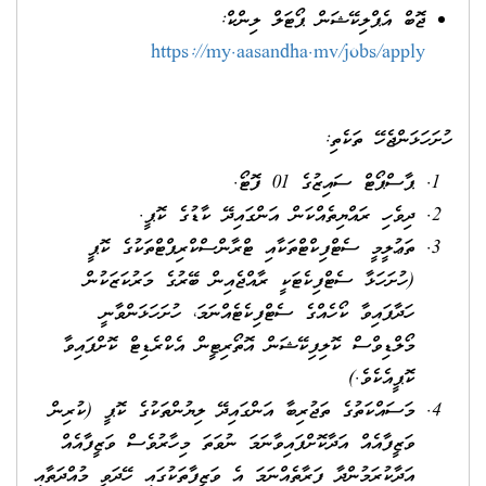
ޖޮބް އެޕްލިކޭޝަން ޕޯޓަލް ލިންކް:
https://my.aasandha.mv/jobs/apply
ހުށަހަޅަންޖެހޭ ތަކެތި:
ޕާސްޕޯޓް ސައިޒުގެ 01 ފޮޓޯ.
ދިވެހި ރައްޔިތެއްކަން އަންގައިދޭ ކާޑުގެ ކޮޕީ.
ތަޢުލީމީ ސެޓްފިކްޓްތަކާއި ޓްރާންސްކްރިޕްޓްތަކުގެ ކޮޕީ
(ހުށަހަޅާ ސެޓްފިކެޓަކީ ރާއްޖެއިން ބޭރުގެ މަރުކަޒަކުން
ހަދާފައިވާ ކޯހެއްގެ ސެޓްފިކެޓެއްނަމަ، ހުށަހަޅަންވާނީ
މޯލްޑިވްސް ކޮލިފިކޭޝަން އޮތޯރިޓީން އެކްރެޑިޓް ކޮށްފައިވާ
ކޮޕީއެކެވެ.)
މަސައްކަތުގެ ތަޖުރިބާ އަންގައިދޭ ލިޔުންތަކުގެ ކޮޕީ (ކުރިން
ވަޒީފާއެއް އަދާކޮށްފައިވާނަމަ ނުވަތަ މިހާރުވެސް ވަޒީފާއެއް
އަދާކުރަމުންދާ ފަރާތެއްނަމަ އެ ވަޒީފާތަކުގައި ހޭދަވީ މުއްދަތާއި