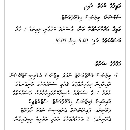
ވަޒީފާގެ ބާވަތް
: ދާއިމީ
ސެކްޝަން:
ބިޒްނަސް ޑިވެލޮޕްމަންޓް
ވަޒީފާ އަދާކުރަންޖެހޭ ތަން:
އާސަންދަ ކޮމްޕެނީ ލިމިޓެޑް / މާލެ
މަސައްކަތުގެ ގަޑި:
8:00 އިން 16:00
މަޤާމުގެ ޝަރުތު
:
ބިޒްނަސް މެނޭޖްމަންޓް ނުވަތަ ބިޒްނަސް އެޑްމިނިސްޓްރޭޝަން
ދާއިރާއިން ދިވެހިރާއްޖޭގެ ޤައުމީ ސަނަދުތަކުގެ އޮނިގަނޑުގެ
ލެވެލް 7 ގެ ސަނަދެއް ހާސިލުކޮށްފައިވުމާއެކު، މަސައްކަތުގެ
ދާއިރާއިން (ބިޒްނަސް ޑިވެލޮޕްމަންޓް، ސްޓްރެޓެޖިކް
ޕްލޭނިންގ، ފައިނޭންޝަލް އެނަލިސިސް ނުވަތަ ކޯޕަރޭޓް
ޕްލޭނިންގ)، 2 އަހަރުދުވަހުގެ އަމަލީ ތަޖުރިބާ ލިބިފައިވުން.