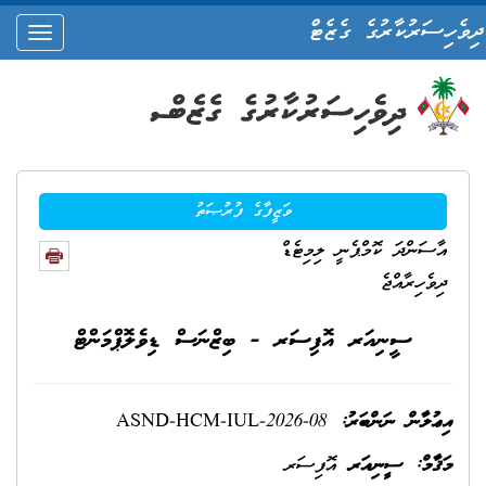
ދިވެހިސަރުކާރުގެ ގެޒެޓް
oggle
ation
ވަޒީފާގެ ފުރުޞަތު
އާސަންދަ ކޮމްޕެނީ ލިމިޓެޑް
ދިވެހިރާއްޖެ
ސީނިއަރ އޮފިސަރ - ބިޒްނަސް ޑިވެލޮޕްމަންޓް
އިޢުލާން ނަންބަރު:
ASND-HCM-IUL-2026-08
މަޤާމް: ސީނިއަރ
އޮފިސަރ