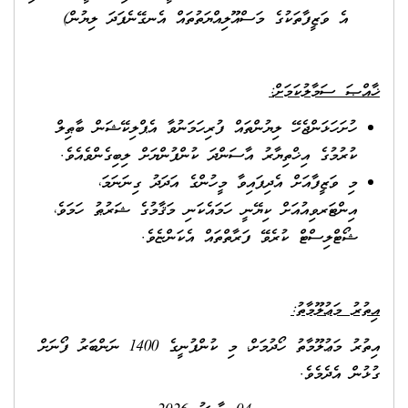
އެ ވަޒީފާތަކުގެ މަސްއޫލިއްޔަތުތައް އެނގޭނެފަދަ ލިޔުން)
ޚާއްޞަ ސަމާލުކަމަށް
:
ހުށަހަޅަންޖެހޭ ލިޔުންތައް ފުރިހަމަނުވާ އެޕްލިކޭޝަން ބާޠިލް
ކުރުމުގެ އިޚްތިޔާރު އާސަންދަ ކުންފުންޔަށް ލިބިގެންވެއެވެ.
މި ވަޒީފާއަށް އެދިފައިވާ މީހުންގެ އަދަދު ގިނަނަމަ،
އިންޓަރވިއުއަށް ކިޔޭނީ ހަމައެކަނި މަޤާމުގެ ޝަރުޠު ހަމަވެ،
ޝޯޓްލިސްޓް ކުރެވޭ ފަރާތްތައް އެކަންޏެވެ.
އިތުރު މަޢުލޫމާތު:
އިތުރު މަޢުލޫމާތު ހޯދުމަށް، މި ކުންފުނީގެ 1400 ނަންބަރު ފޯނަށް
ގުޅުން އެދެމެވެ.