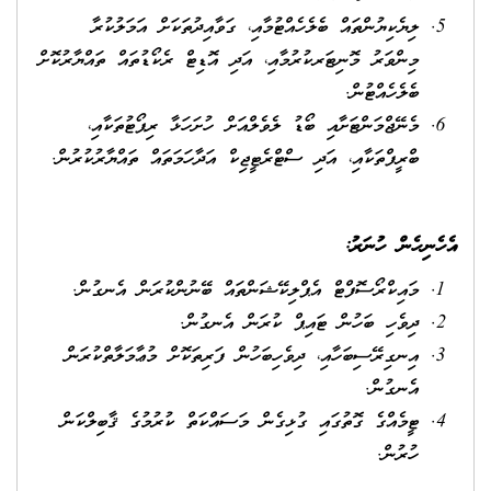
ލިޔެކިޔުންތައް ބެލެހެއްޓުމާއި، ގަވާއިދުތަކަށް އަމަލުކުރާ
މިންވަރު މޮނިޓަރކުރުމާއި، އަދި އޮޑިޓް ރެކޯޑުތައް ތައްޔާރުކޮށް
ބެލެހެއްޓުން.
މެނޭޖްމަންޓަށާއި ބޯޑު ލެވެލްއަށް ހުށަހަޅާ ރިޕޯޓުތަކާއި،
ބްރީފްތަކާއި، އަދި ސްޓްރެޓީޖިކް އަދާހަމަތައް ތައްޔާރުކުރުން.
އެހެނިހެން ހުނަރު
:
މައިކްރޯސޮފްޓް އެޕްލިކޭޝަންތައް ބޭނުންކުރަން އެނގުން.
ދިވެހި ބަހުން ޓައިޕް ކުރަން އެނގުން.
އިނގިރޭސިބަހާއި، ދިވެހިބަހުން ފަރިތަކޮށް މުޢާމަލާތްކުރަން
އެނގުން.
ޓީމެއްގެ ގޮތުގައި ގުޅިގެން މަސައްކަތް ކުރުމުގެ ޤާބިލްކަން
ހުރުން.