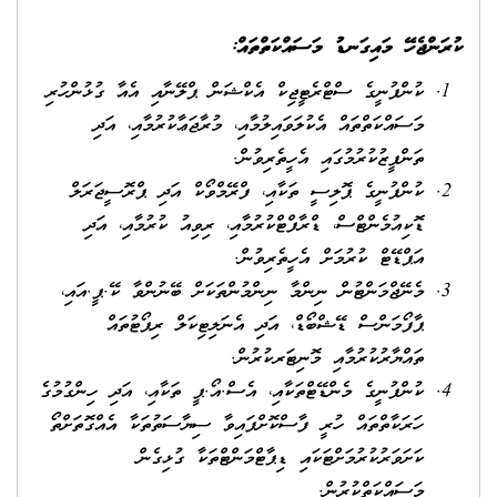
ކުރަންޖެހޭ މައިގަނޑު މަސައްކަތްތައް
:
ކުންފުނީގެ ސްޓްރެޓީޖިކް އެކްޝަން ޕްލޭނާއި އެއާ ގުޅުންހުރި
މަސައްކަތްތައް އެކުލަވައިލުމާއި، މުރާޖަޢާކުރުމާއި، އަދި
ތަންފީޒުކުރުމުގައި އެހީތެރިވުން.
ކުންފުނީގެ ޕޮލިސީ ތަކާއި، ފްރޭމްވޯކް އަދި ޕްރޮސީޖަރަލް
ޑޮކިއުމެންޓްސް، ޑްރާފްޓްކުރުމާއި، ރިވިއު ކުރުމާއި، އަދި
އަޕްޑޭޓް ކުރުމަށް އެހީތެރިވުން.
މެނޭޖްމަންޓުން ނިންމާ ނިންމުންތަކަށް ބޭނުންވާ ކޭ.ޕީ.އައި،
ޕާފޯމަންސް ޑޭޝްބޯޑް، އަދި އެނަލިޓިކަލް ރިޕޯޓުތައް
ތައްޔާރުކުރުމާއި މޮނިޓަރކުރުން.
ކުންފުނީގެ މެންޑޭޓްތަކާއި، އެސް.އޯ.ޕީ ތަކާއި، އަދި ހިންގުމުގެ
ހަރަކާތްތައް ހުރީ ފާސްކޮށްފައިވާ ސިޔާސަތުތަކާ އެއްގޮތަށްތޯ
ކަށަވަރުކުރުމަށްޓަކައި ޑިޕާޓްމަންޓްތަކާ ގުޅިގެން
މަސައްކަތްކުރުން.