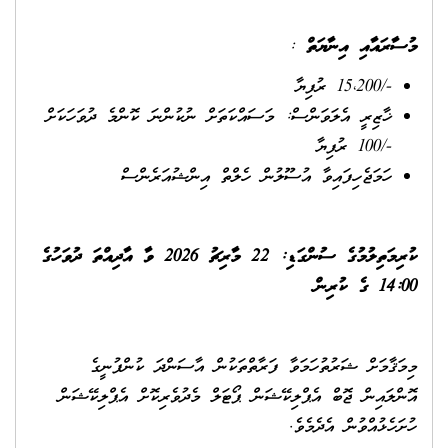
މުސާރައާއި އިނާޔަތް
:
-/15،200 ރުފިޔާ
ޚާޒިރީ އެލަވަންސް: މަސައްކަތަށް ނުކުންނަ ކޮންމެ ދުވަހަކަށް
-/100 ރުފިޔާ
ހަމަޖެހިފައިވާ އުސޫލުން ހެލްތް އިންޝުއަރެންސް
ކުރިމަތިލުމުގެ ސުންގަޑި: 22 މާރިޗު
2026
ވާ އާދިއްތަ ދުވަހުގެ
14:00 ގެ ކުރިން
މިމަޤާމަށް ޝަރުތުހަމަވާ ފަރާތްތަކުން އާސަންދަ ކުންފުނީގެ
އޮންލައިން ޖޮބް އެޕްލިކޭޝަން ޕޯޓަލް މެދުވެރިކޮށް އެޕްލިކޭޝަން
ހުށަހެޅުއްވުން އެދެމެވެ.