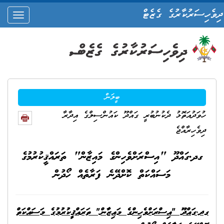
ދިވެހިސަރުކާރުގެ ގެޒެޓް
oggle
ation
ބީލަން
ހުވަދުއަތޮޅު ދެކުނުބުރީ ގައްދޫ ކައުންސިލްގެ އިދާރާ
ދިވެހިރާއްޖެ
ގދ.ގައްދޫ "އިސްރަށްވެހިންގެ މައިޒާން" ތަރައްޤީކުރުމުގެ
މަސައްކަތް ކޮށްދޭނެ ފަރާތެއް ހޯދުން
ގދ.ގައްދޫ "އިސްރަށްވެހިންގެ މައިޒާން" ތަރައްޤީކުރުމުގެ މަސައްކަތް