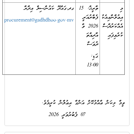
މި
ތާރީޚް: 15
ގދ.ގައްދޫ ކައުންސިލް އިދާރާ
އިޢުލާނާއިއެކު
ފެބްރުއަރީ
procurement@gadhdhoo.gov.mv
އެއްކަރުދާސް
2026 ވާ
ކުރެވިފައި
އާދިއްތަ
ދުވަސް
ގަޑި:
13:00
ވީމާ މިކަން ޢާއްމުކޮށް އަންގާ އިޢުލާން ކުރީމެވެ.
07 ފެބުރުވަރީ 2026