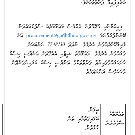
ކުރެވިފައިވާ ފަރާތްތަކަށެވެ.
މިއިޢުލާނާއި ގުޅޭގޮތުން އެއްވެސް މަޢުލޫމާތެއް ސާފުކުރައްވަން
ބޭނުންފުޅުވާނަމަ
procurement@gadhdhoo.gov.mv
އަށް
މެއިލްކޮށްދެއްވުން އެދެމެވެ. ނުވަތަ 7748130 ނަންބަރަށް
ގުޅުއްވުން އެދެމެވެ. މައުލޫމާތު ޝީޓާއި އެއްގޮތަށް އަންދާސީ ހިސާބު
ހުށަހަޅުއްވާފައިނުވާ ފަރާތްތަކުގެ އަންދާސީ ހިސާބު ބަލައިނުގަނެވޭނެ
ވާހަކަވެސް ދަންނަވަމެވެ.
ބީލަން
މަޢުލޫމާތު
ބަލައިގަތުމާއި
ތަން
ސާފުކުރުން
ހުޅުވުން