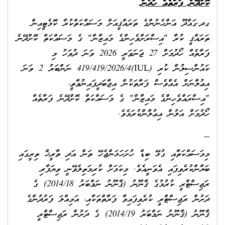
ކޮށްދޭނެ ފަރާތެއް ހޯދުން
ގދ.ގައްދޫ އަންހެނުންގެ ތަރައްޤީއަށް މަސައްކަތްކުރާ ކޮމެޓީއިން
ތަރައްޤީ ކުރާ "އިސްރަށްވެހިންގެ މައިޒާން" ގެ މަސައްކަތް ކޮށްދޭނެ
ފަރާތެއް ހޯދުމަށް 27 ޖަނަވަރީ 2026 ވަނަ ދުވަހު މި
ކައުންސިލުން ކުރި (IUL)419/419/2026/4 ނަންބަރު 2 ވަނަ
އިޢުލާނަށް އެއްވެސް ފަރާތަކުން އިޖާބަދީފައިނުވާތީ،
"އިސްރައްވެހިންގެ މައިޒާން" ގެ މަސައްކަތް ކޮށްދޭނެ ފަރާތެއް
ހޯދުމަށް އަލުން އިޢުލާންކުރަމެވެ.
މިމަސައްކަތާއި ގުޅޭ ބިޑް ހުށަހަޅަންޖެހޭ ތަން އަދި ތާރީޚް ތިރީގައި
ބަޔާންކުރެވިފައި އެވަނީއެވެ. މިކަމަށް ކުރިމަތިލެވޭނީ ވިޔަފާރި
ރަޖިސްޓްރީ ކުރުމުގެ ޤާނޫނު (ޤާނޫނު ނަމްބަރު 2014/18) ގެ
ދަށުން ރަޖިސްޓްރީ ކުރެވިފައިވާ ފަރާތްތަކާއި، އަމިއްލަ ފަރުދުންގެ
ޤާނޫނު (ޤާނޫނު ނަމްބަރު 2014/19) ގެ ދަށުން ރަޖިސްޓްރީ