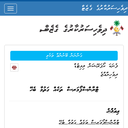
ދިވެހިސަރުކާރުގެ ގެޒެޓް
oggle
ation
ގަންނަން ބޭނުންވާ ތަކެތި
ފެނަކަ ކޯޕަރޭޝަން ލިމިޓެޑް
ދިވެހިރާއްޖެ
ޓްރާންސްފޯމަރސް ތަކެއް ގަތުމާ ބެހޭ
އިޢުލާން
ޓްރާންސްފޯމަރސް ތަކެއް ގަތުމާ ބެހޭ