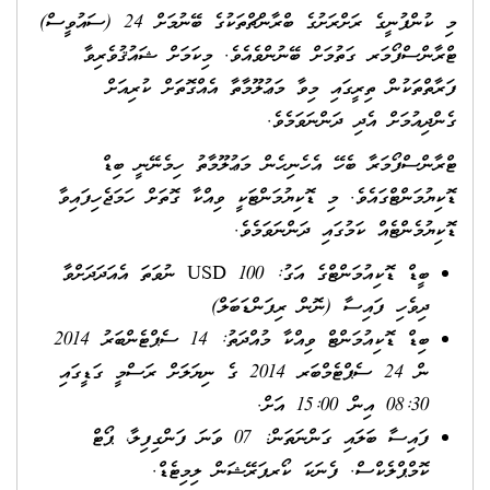
މި ކުންފުނީގެ ރަށްރަށުގެ ބްރާންޗްތަކުގެ ބޭނުމަށް 24 (ސައުވީސް)
ޓްރާންސްފޯމަރ ގަތުމަށް ބޭނުންވެއެވެ. މިކަމަށް ޝައުޤުވެރިވާ
ފަރާތްތަކުން ތިރީގައި މިވާ މަޢުލޫމާތާ އެއްގޮތަށް ކުރިއަށް
ގެންދިއުމަށް އެދި ދަންނަވަމެވެ.
ޓްރާންސްފޯމަރާ ބެހޭ އެހެނިހެން މަޢުލޫމާތު ހިމެނޭނީ ބިޑް
ޑޮކިޔުމަންޓްގައެވެ. މި ޑޮކިޔުމަންޓަކީ ވިއްކާ ގޮތަށް ހަމަޖެހިފައިވާ
ޑޮކިޔުމެންޓެއް ކަމުގައި ދަންނަވަމެވެ.
ބީޑް ޑޮކިއުމަންޓްގެ އަގު: USD 100 ނުވަތަ އެއަދަދަށްވާ
ދިވެހި ފައިސާ (ނޮން ރިފަންޑަބަލް)
ބިޑް ޑޮކިއުމަންޓް ވިއްކާ މުއްދަތު: 14 ސެޕްޓެންބަރު 2014
ން 24 ސެޕްޓެމްބަރ 2014 ގެ ނިޔަލަށް ރަސްމީ ގަޑީގައި
08:30 އިން 15:00 އަށް.
ފައިސާ ބަލައި ގަންނަތަން: 07 ވަނަ ފަންގިފިލާ، ޕޯޓް
ކޮމްޕްލެކްސް. ފެނަކަ ކޯރޕަރޭޝަން ލިމިޓެޑް.