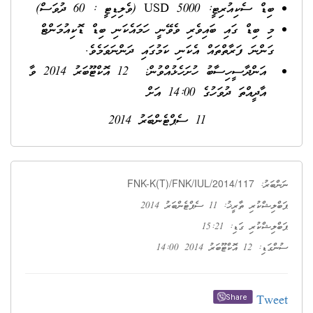
ބިޑް ސެކިއުރިޓީ: 5000 USD (ވެލިޑިޓީ : 60 ދުވަސް)
މި ބިޑް ގައި ބައިވެރި ވެވޭނީ ހަމައެކަނި ބިޑް ޑޮކިއުމަންޓް
ގަންނަ ފަރާތްތައް އެކަނި ކަމުގައި ދަންނަވަމެވެ.
އަންދާސީހިސާބު ހުށަހެޅުއްވުން: 12 އޮކްޓޫބަރު 2014 ވާ
އާދީއްތަ ދުވަހުގެ 14:00 އަށް
11 ސެޕްޓެންބަރު 2014
FNK-K(T)/FNK/IUL/2014/117
ނަންބަރު:
ޕަބްލިޝްކުރި ތާރީޚު: 11 ސެޕްޓެންބަރު 2014
ޕަބްލިޝްކުރި ގަޑި: 15:21
ސުންގަޑި: 12 އޮކްޓޫބަރު 2014 14:00
Tweet
Share