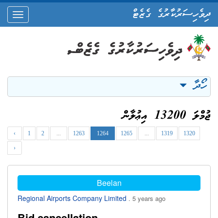
ދިވެހިސަރުކާރުގެ ގެޒެޓް
oggle
ation
ހޯދާ
ޖުމްލަ 13200 އިޢުލާން
‹
1
2
...
1263
1264
1265
...
1319
1320
›
Beelan
Regional Airports Company Limited
. 5 years ago
Bid cancellation