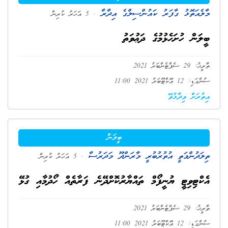
މާލެއަތޮޅު ގާފަރު ކައުންސިލްގެ އިދާރާ
. 5 އަހަރު ކުރިން
ބީލަން ހުށަހެޅުމުގެ ދަޢުވަތު
ތާރީޚު: 29 ސެޕްޓެންބަރު 2021
ސުންގަޑި: 12 އޮކްޓޫބަރު 2021 11:00
އިތުރަށް ވިދާޅުވޭ
ބީލަން
ތިލަދުންމަތީ އުތުރުބުރީ މާރަންދޫ މަދަރުސާ
. 5 އަހަރު ކުރިން
އެކްޓިވިޓީ ޔުނީފޯމް ތައްޔާރުކޮށްދޭނެ ފަރާތެއް ހޯދުމާއި ގުޅޭ
ތާރީޚު: 29 ސެޕްޓެންބަރު 2021
ސުންގަޑި: 12 އޮކްޓޫބަރު 2021 11:00