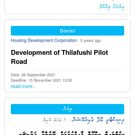
އިތުރަށް ވިދާޅުވޭ
Beelan
Housing Development Corporation
. 5 years ago
Development of Thilafushi Pilot
Road
Date: 26 September 2021
Deadline: 15 November 2021 13:00
read more..
ބީލަން
މިނިސްޓްރީ އޮފް އެޑިޔުކޭޝަން
. 5 އަހަރު ކުރިން
ސެޓްލައިޓް ސްކޫލް ޤާއިމްކުރުމަށް ބޭނުންވާ ފަރުނީޗަރ