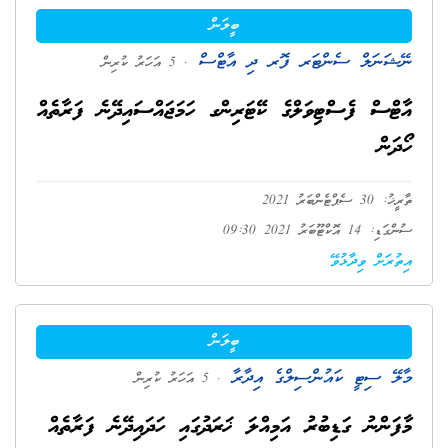
ބީލަން
ނޭޝަނަލް ސެންޓަރ ފޮރ ދި އާޓްސް
. 5 އަހަރު ކުރިން
އާޓްސް ފެސްޓިވަލްގެ ކޭޓަރިންގ ހަމަޖައްސައިދޭނެ ފަރާތެއް
ހޯދަން
ތާރީޚު: 30 ސެޕްޓެންބަރު 2021
ސުންގަޑި: 14 އޮކްޓޫބަރު 2021 09:30
އިތުރަށް ވިދާޅުވޭ
ބީލަން
މާލޭ ސިޓީ ކައުންސިލްގެ އިދާރާ
. 5 އަހަރު ކުރިން
މާފަންނު ގަޑިބުރު އަމިއްލަ ޚަރަދުގައި ހަދައިދޭނެ ފަރާތެއް