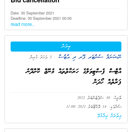
Date: 30 September 2021
Deadline: 30 September 2021 00:00
read more..
ބީލަން
ނޭޝަނަލް ސެންޓަރ ފޮރ ދި އާޓްސް
. 5 އަހަރު ކުރިން
އާޓްސް ފެސްޓިވަލްގެ ހަރަކާތްތައް މެނޭޖް ކޮށްދޭނެ
ފަރާތެއް ހޯދަން
ތާރީޚު: 30 ސެޕްޓެންބަރު 2021
ސުންގަޑި: 14 އޮކްޓޫބަރު 2021 11:00
އިތުރަށް ވިދާޅުވޭ