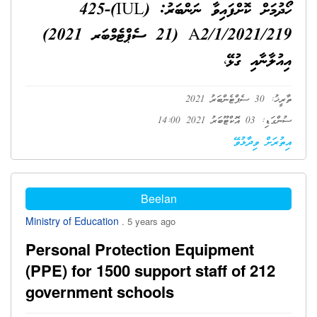
ހޯދުމަށް ކޮށްފައިވާ ނަންބަރު: (IUL)425-
A2/1/2021/219 (21 ސެޕްޓެމްބަރ 2021)
އިއުލާނާއި ގުޅޭ،
ތާރީޚު: 30 ސެޕްޓެންބަރު 2021
ސުންގަޑި: 03 އޮކްޓޫބަރު 2021 14:00
އިތުރަށް ވިދާޅުވޭ
Beelan
Ministry of Education
. 5 years ago
Personal Protection Equipment
(PPE) for 1500 support staff of 212
government schools