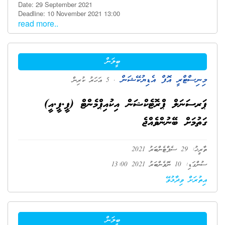
Date: 29 September 2021
Deadline: 10 November 2021 13:00
read more..
ބީލަން
މިނިސްޓްރީ އޮފް އެޑިޔުކޭޝަން
. 5 އަހަރު ކުރިން
ޕަރސަނަލް ޕްރޮޓެކްޝަން އިކުއިޕްމެންޓް (ޕީ.ޕީ.އީ)
ގަތުމަށް ބޭނުންވެއްޖެ
ތާރީޚު: 29 ސެޕްޓެންބަރު 2021
ސުންގަޑި: 10 ނޮވެންބަރު 2021 13:00
އިތުރަށް ވިދާޅުވޭ
ބީލަން