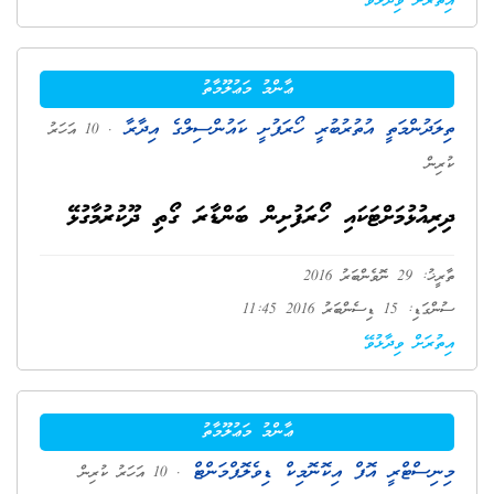
އިތުރަށް ވިދާޅުވޭ
ޢާންމު މަޢުލޫމާތު
ތިލަދުންމަތީ އުތުރުބުރީ ހޯރަފުށީ ކައުންސިލްގެ އިދާރާ
. 10 އަހަރު
ކުރިން
ދިރިއުޅުމަށްޓަކައި ހޯރަފުށިން ބަންޑާރަ ގޯތި ދޫކުރުމާގުޅޭ
ތާރީޚު: 29 ނޮވެންބަރު 2016
ސުންގަޑި: 15 ޑިސެންބަރު 2016 11:45
އިތުރަށް ވިދާޅުވޭ
ޢާންމު މަޢުލޫމާތު
މިނިސްޓްރީ އޮފް އިކޮނޮމިކް ޑިވެލޮޕްމަންޓް
. 10 އަހަރު ކުރިން