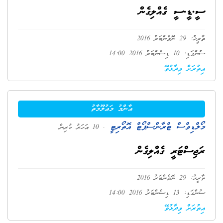
ސީ.ޑީ.ސީ ގެއްލިގެން
ތާރީޚު: 29 ނޮވެންބަރު 2016
ސުންގަޑި: 10 ޑިސެންބަރު 2016 14:00
އިތުރަށް ވިދާޅުވޭ
ޢާންމު މަޢުލޫމާތު
މޯލްޑިވްސް ޓްރާންސްޕޯޓް އޮތޯރިޓީ
. 10 އަހަރު ކުރިން
ރަޖިސްޓަރީ ގެއްލިގެން
ތާރީޚު: 29 ނޮވެންބަރު 2016
ސުންގަޑި: 13 ޑިސެންބަރު 2016 14:00
އިތުރަށް ވިދާޅުވޭ