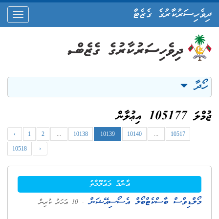
ދިވެހިސަރުކާރުގެ ގެޒެޓް
oggle
ation
ހޯދާ
ޖުމްލަ 105177 އިޢުލާން
‹
1
2
...
10138
10139
10140
...
10517
10518
›
ޢާންމު މަޢުލޫމާތު
މޯލްޑިވްސް ބާސްކެޓްބޯލް އެސޯސިއޭޝަން
. 10 އަހަރު ކުރިން