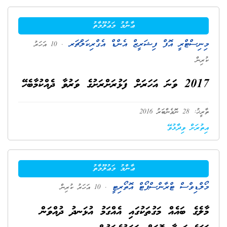
ޢާންމު މަޢުލޫމާތު
މިނިސްޓްރީ އޮފް ފިޝަރީޒް އެންޑް އެގްރިކަލްޗަރ
. 10 އަހަރު
ކުރިން
2017 ވަނަ އަހަރަށް ފަޅުރަށްރަށުގެ ވަރުވާ ދެއްކުމާބެހޭ
ތާރީޚު: 28 ނޮވެންބަރު 2016
އިތުރަށް ވިދާޅުވޭ
ޢާންމު މަޢުލޫމާތު
މޯލްޑިވްސް ޓްރާންސްޕޯޓް އޮތޯރިޓީ
. 10 އަހަރު ކުރިން
މާލެގެ ބައެއް މަގުތަކުގައި އެއްގަމު އުޅަނދު ދުއްވަން