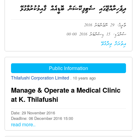
ދިވެހިރާއްޖޭގައި ސެޓިފިކޭޝަން ބޮޑީއެއް ޤާއިމުކުރުމާގުޅޭ
ތާރީޚު: 29 ނޮވެންބަރު 2016
ސުންގަޑި: 15 ޑިސެންބަރު 2016 00:00
އިތުރަށް ވިދާޅުވޭ
Public Information
Thilafushi Corporation Limited
. 10 years ago
Manage & Operate a Medical Clinic
at K. Thilafushi
Date: 29 November 2016
Deadline: 06 December 2016 15:00
read more..