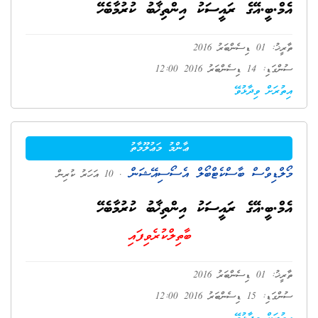
އެމް.ބީ.އޭގެ ރައީސަކު އިންތިޚާބު ކުރުމާބެހޭ
ތާރީޚު: 01 ޑިސެންބަރު 2016
ސުންގަޑި: 14 ޑިސެންބަރު 2016 12:00
އިތުރަށް ވިދާޅުވޭ
ޢާންމު މަޢުލޫމާތު
މޯލްޑިވްސް ބާސްކެޓްބޯލް އެސޯސިއޭޝަން
. 10 އަހަރު ކުރިން
އެމް.ބީ.އޭގެ ރައީސަކު އިންތިޚާބު ކުރުމާބެހޭ
ބާތިލްކުރެވިފައި
ތާރީޚު: 01 ޑިސެންބަރު 2016
ސުންގަޑި: 15 ޑިސެންބަރު 2016 12:00