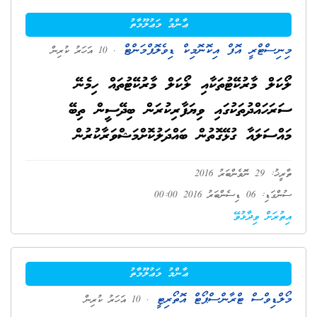
ޢާންމު މަޢުލޫމާތު
މިނިސްޓްރީ އޮފް އިކޮނޮމިކް ޑިވެލޮޕްމަންޓް
. 10 އަހަރު ކުރިން
ލޯކަލް މާރުކޭޓުތަކާއި ލޯކަލް މާރުކޭޓުތައް ހިމެނޭ
ސަރަހައްދުތަކުގައި ވިޔަފާރިކުރަން ބިދޭސީން ތިބޭ
މައްސަލައާ ގުޅޭގޮތުން ބައްދަލުކޮށްމަޝްވަރާކުރުން
ތާރީޚު: 29 ނޮވެންބަރު 2016
ސުންގަޑި: 06 ޑިސެންބަރު 2016 00:00
އިތުރަށް ވިދާޅުވޭ
ޢާންމު މަޢުލޫމާތު
މޯލްޑިވްސް ޓްރާންސްޕޯޓް އޮތޯރިޓީ
. 10 އަހަރު ކުރިން