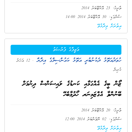
ތާރީޚު: 23 އޮކްޓޫބަރު 2014
ސުންގަޑި: 30 އޮކްޓޫބަރު 2014 14:00
އިތުރަށް ވިދާޅުވޭ
ވަޒީފާގެ ފުރުޞަތު
ހުވަދުއަތޮޅު ދެކުނުބުރީ އަތޮޅު ކައުންސިލްގެ އިދާރާ
. 12 އަހަރު
ކުރިން
ޒޯން ބީގެ އެއްގަމާއި ކަނޑުގެ ލައިސަންސް ދިނުމަށް
ބޭނުންވާ އެގްޒަމިނަރ ހޯދުމާބެހޭ
ތާރީޚު: 20 އޮކްޓޫބަރު 2014
ސުންގަޑި: 02 ނޮވެންބަރު 2014 12:00
އިތުރަށް ވިދާޅުވޭ