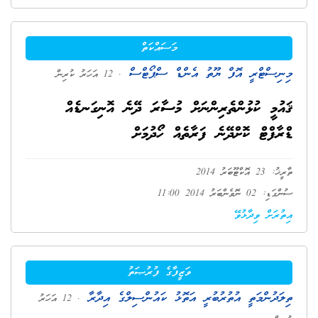
މަސައްކަތް
މިނިސްޓްރީ އޮފް ޔޫތު އެންޑް ސްޕޯޓްސް
. 12 އަހަރު ކުރިން
ޤައުމީ ކުޅުންތެރިންނަށް މުސާރަ ދޭނެ އޮނިގަނޑެއް
ޑްރާފްޓް ކޮށްދޭނެ ފަރާތެއް ހޯދުމަށް
ތާރީޚު: 23 އޮކްޓޫބަރު 2014
ސުންގަޑި: 02 ނޮވެންބަރު 2014 11:00
އިތުރަށް ވިދާޅުވޭ
ވަޒީފާގެ ފުރުޞަތު
ތިލަދުންމަތީ އުތުރުބުރީ އަތޮޅު ކައުންސިލްގެ އިދާރާ
. 12 އަހަރު