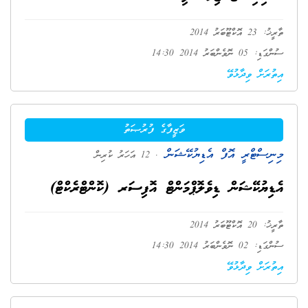
ތާރީޚު: 23 އޮކްޓޫބަރު 2014
ސުންގަޑި: 05 ނޮވެންބަރު 2014 14:30
އިތުރަށް ވިދާޅުވޭ
ވަޒީފާގެ ފުރުޞަތު
މިނިސްޓްރީ އޮފް އެޑިޔުކޭޝަން
. 12 އަހަރު ކުރިން
އެޑިޔުކޭޝަން ޑިވެލޮޕްމަންޓް އޮފިސަރ (ކޮންޓްރެކްޓް)
ތާރީޚު: 20 އޮކްޓޫބަރު 2014
ސުންގަޑި: 02 ނޮވެންބަރު 2014 14:30
އިތުރަށް ވިދާޅުވޭ