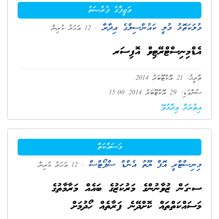
ވަޒީފާގެ ފުރުޞަތު
މުލަކަތޮޅު މުލީ ކައުންސިލްގެ އިދާރާ
. 12 އަހަރު ކުރިން
އެޑްމިނިސްޓްރޭޓިވް އޮފިސަރ
ތާރީޚު: 21 އޮކްޓޫބަރު 2014
ސުންގަޑި: 29 އޮކްޓޫބަރު 2014 15:00
އިތުރަށް ވިދާޅުވޭ
މަސައްކަތް
މިނިސްޓްރީ އޮފް ޔޫތު އެންޑް ސްޕޯޓްސް
. 12 އަހަރު ކުރިން
ސ.ގަން ޒުވާނުންގެ މަރުކަޒުގެ ބައެއް މަރާމާތުގެ
މަސައްކަތްތައް ކޮށްދޭނެ ފަރާތެއް ހޯދުމަށް