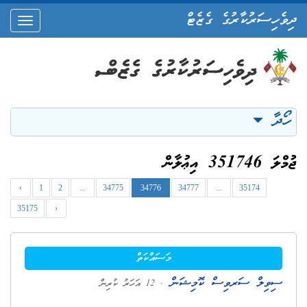
ދިވެހިސަރުކާރުގެ ގެޒެޓް
oggle
ation
ހޯދާ
ޖުމްލަ 351746 އިޢުލާން
‹
1
2
...
34775
34776
34777
...
35174
35175
›
މަސައްކަތް
ސިވިލް ސަރވިސް ކޮމިޝަން
. 12 އަހަރު ކުރިން