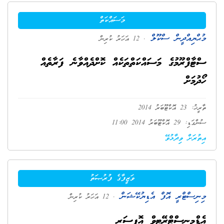
މަސައްކަތް
މުޙްޔިއްދީން ސްކޫލް
. 12 އަހަރު ކުރިން
ސްޓާފްރޫމުގެ މަސައްކަތްތަކެއް ކޮށްދެއްވާނެ ފަރާތެއް
ހޯދުމަށް
ތާރީޚު: 23 އޮކްޓޫބަރު 2014
ސުންގަޑި: 29 އޮކްޓޫބަރު 2014 11:00
އިތުރަށް ވިދާޅުވޭ
ވަޒީފާގެ ފުރުޞަތު
މިނިސްޓްރީ އޮފް އެޑިޔުކޭޝަން
. 12 އަހަރު ކުރިން
އެޑްމިނިސްޓްރޭޓިވް އޮފިސަރ