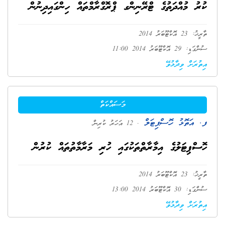
ކުރު މުއްދަތުގެ ޓްރޭނިންގ ޕްރޮގްރާމްތައް ހިންގައިދިނުން
ތާރީޚު: 23 އޮކްޓޫބަރު 2014
ސުންގަޑި: 29 އޮކްޓޫބަރު 2014 11:00
އިތުރަށް ވިދާޅުވޭ
މަސައްކަތް
ފ. އަތޮޅު ހޮސްޕިޓަލް
. 12 އަހަރު ކުރިން
ހޮސްޕިޓަލުގެ އިމާރާތްތަކުގައި ހުރި މަރާމާތުތައް ކުރުން
ތާރީޚު: 23 އޮކްޓޫބަރު 2014
ސުންގަޑި: 30 އޮކްޓޫބަރު 2014 13:00
އިތުރަށް ވިދާޅުވޭ