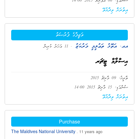
ސުންގަޑި: 06 އޭޕްރިލް 2015 14:00
އިތުރަށް ވިދާޅުވޭ
ވަޒީފާގެ ފުރުޞަތު
އއ. އަތޮޅު ތަޢުލީމީ މަރުކަޒު
. 11 އަހަރު ކުރިން
އިސްލާމް ޓީޗަރ
ތާރީޚު: 09 މާރިޗު 2015
ސުންގަޑި: 15 މާރިޗު 2015 14:00
އިތުރަށް ވިދާޅުވޭ
Purchase
The Maldives National University
. 11 years ago