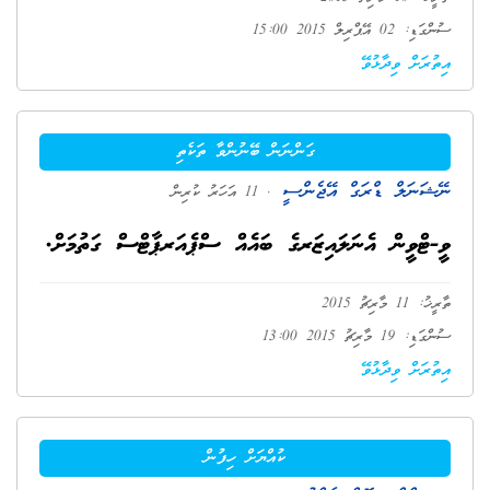
ސުންގަޑި: 02 އޭޕްރިލް 2015 15:00
އިތުރަށް ވިދާޅުވޭ
ގަންނަން ބޭނުންވާ ތަކެތި
ނޭޝަނަލް ޑްރަގް އޭޖެންސީ
. 11 އަހަރު ކުރިން
ވީ-ޓްވީން އެނަލައިޒަރގެ ބައެއް ސްޕެއަރޕާޓްސް ގަތުމަށް.
ތާރީޚު: 11 މާރިޗު 2015
ސުންގަޑި: 19 މާރިޗު 2015 13:00
އިތުރަށް ވިދާޅުވޭ
ކުއްޔަށް ހިފުން