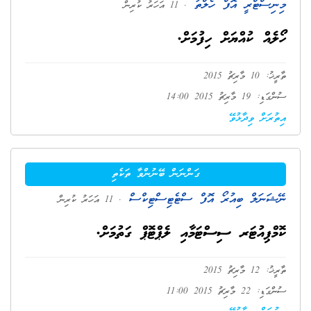
މިނިސްޓްރީ އޮފް ހެލްތު
. 11 އަހަރު ކުރިން
ހޯލެއް ކުއްޔަށް ހިފުމަށް.
ތާރީޚު: 10 މާރިޗު 2015
ސުންގަޑި: 19 މާރިޗު 2015 14:00
އިތުރަށް ވިދާޅުވޭ
ގަންނަން ބޭނުންވާ ތަކެތި
ނޭޝަނަލް ބިއުރޯ އޮފް ސްޓެޓިސްޓިކްސް
. 11 އަހަރު ކުރިން
ކޮމްޕިއުޓަރ ސިސްޓަމާއި ލެޕްޓޮޕް ގަތުމަށް.
ތާރީޚު: 12 މާރިޗު 2015
ސުންގަޑި: 22 މާރިޗު 2015 11:00