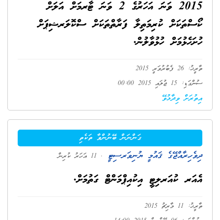
2015 ވަނަ އަހަރުގެ 2 ވަނަ ޓާރމަށް އަލަށް
ކޯސްތަކަށް ކުރިމަތިލާ ފަރާތްތަކަށް ސްކޮލަރޝިޕަށް
ހުށަހެޅުމަށް ހުޅުވާލުން.
ތާރީޚު: 26 ފެބުރުވަރީ 2015
ސުންގަޑި: 15 ޖުލައި 2015 00:00
އިތުރަށް ވިދާޅުވޭ
ގަންނަން ބޭނުންވާ ތަކެތި
ދިވެހިރާއްޖޭގެ ޤައުމީ ޔުނިވަރސިޓީ
. 11 އަހަރު ކުރިން
އެއަރ ކުއަރލިޓީ އިކުއިޕްމަންޓް ގަތުމަށް.
ތާރީޚު: 11 މާރިޗު 2015