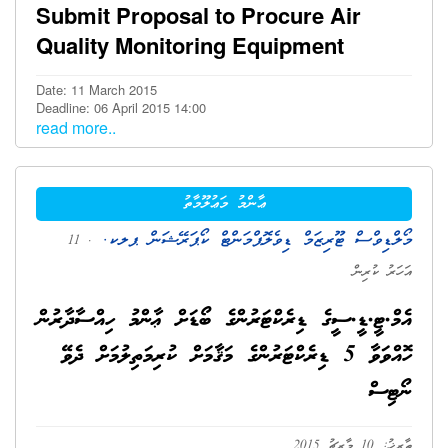
Submit Proposal to Procure Air
Quality Monitoring Equipment
Date: 11 March 2015
Deadline: 06 April 2015 14:00
read more..
ޢާންމު މަޢުލޫމާތު
މޯލްޑިވްސް ޓޫރިޒަމް ޑިވެލޮޕްމަންޓް ކޯޕަރޭޝަން ޕލކ.
. 11
އަހަރު ކުރިން
އެމް.ޓީ.ޑީ.ސީގެ ޑިރެކްޓަރުންގެ ބޯޑަށް ޢާންމު ހިއްސާދާރުން
ހޮއްވަވާ 5 ޑިރެކްޓަރުންގެ މަޤާމަށް ކުރިމަތިލުމަށް ދެވޭ
ނޯޓިސް
ތާރީޚު: 10 މާރިޗު 2015