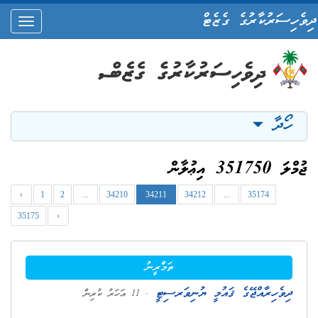
ދިވެހިސަރުކާރުގެ ގެޒެޓް
oggle
ation
ހޯދާ
ޖުމްލަ 351750 އިޢުލާން
‹
1
2
...
34210
34211
34212
...
35174
35175
›
ތަމްރީނު
ދިވެހިރާއްޖޭގެ ޤައުމީ ޔުނިވަރސިޓީ
. 11 އަހަރު ކުރިން