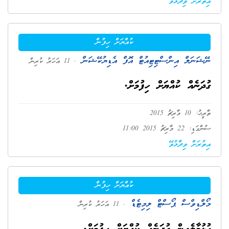
އިތުރަށް ވިދާޅުވޭ
ކުއްޔަށް ހިފުން
ނޭޝަނަލް އިންސްޓިޓިއުޓް އޮފް އެޑިޔުކޭޝަން
. 11 އަހަރު ކުރިން
ގުދަނެއް ކުއްޔަށް ހިފުމަށް.
ތާރީޚު: 10 މާރިޗު 2015
ސުންގަޑި: 22 މާރިޗު 2015 11:00
އިތުރަށް ވިދާޅުވޭ
ކުއްޔަށް ހިފުން
މޯލްޑިވްސް ޕޯސްޓް ލިމިޓެޑް
. 11 އަހަރު ކުރިން