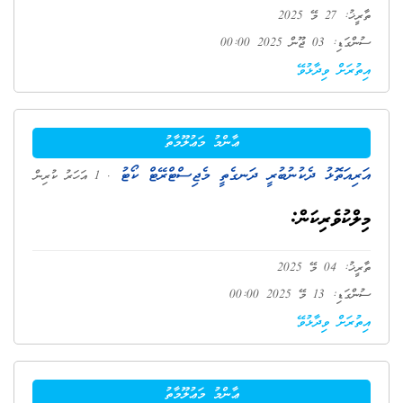
ތާރީޚު: 27 މޭ 2025
ސުންގަޑި: 03 ޖޫން 2025 00:00
އިތުރަށް ވިދާޅުވޭ
ޢާންމު މަޢުލޫމާތު
އަރިއަތޮޅު ދެކުނުބުރީ ދަނގެތީ މެޖިސްޓްރޭޓް ކޯޓު
. 1 އަހަރު ކުރިން
މިލްކުވެރިކަން:
ތާރީޚު: 04 މޭ 2025
ސުންގަޑި: 13 މޭ 2025 00:00
އިތުރަށް ވިދާޅުވޭ
ޢާންމު މަޢުލޫމާތު