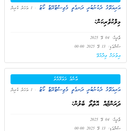
އަރިއަތޮޅު ދެކުނުބުރީ ދަނގެތީ މެޖިސްޓްރޭޓް ކޯޓު
. 1 އަހަރު ކުރިން
މިލްކުވެރިކަން:
ތާރީޚު: 04 މޭ 2025
ސުންގަޑި: 13 މޭ 2025 00:00
އިތުރަށް ވިދާޅުވޭ
ޢާންމު މަޢުލޫމާތު
އަރިއަތޮޅު ދެކުނުބުރީ ދަނގެތީ މެޖިސްޓްރޭޓް ކޯޓު
. 1 އަހަރު ކުރިން
ދަރަންޏެއް އޮތްތޯ ބެލުން:
ތާރީޚު: 04 މޭ 2025
ސުންގަޑި: 13 މޭ 2025 00:00