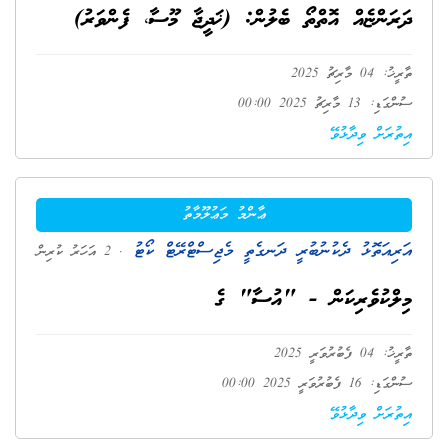
ދަރަންޏެއް އޮތްތޯ ބެލުން: (ޚަދީޖާ މޫސާ، ފެންވަރު)
ތާރީޚު: 04 މާރިޗު 2025
ސުންގަޑި: 13 މާރިޗު 2025 00:00
އިތުރަށް ވިދާޅުވޭ
ޢާންމު މަޢުލޫމާތު
އަރިއަތޮޅު ދެކުނުބުރީ ދަނގެތީ މެޖިސްޓްރޭޓް ކޯޓު
. 2 އަހަރު ކުރިން
މިލްކުވެރިކަން - "އުސާ" ގެ
ތާރީޚު: 04 ފެބުރުވަރީ 2025
ސުންގަޑި: 16 ފެބުރުވަރީ 2025 00:00
އިތުރަށް ވިދާޅުވޭ