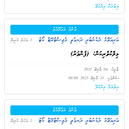
އިތުރަށް ވިދާޅުވޭ
ޢާންމު މަޢުލޫމާތު
އަރިއަތޮޅު ދެކުނުބުރީ ދަނގެތީ މެޖިސްޓްރޭޓް ކޯޓު
. 1 އަހަރު ކުރިން
މިލްކުވެރިކަން: (ފެންވަރު)
ތާރީޚު: 04 މާރިޗު 2025
ސުންގަޑި: 13 މާރިޗު 2025 00:00
އިތުރަށް ވިދާޅުވޭ
ޢާންމު މަޢުލޫމާތު
އަރިއަތޮޅު ދެކުނުބުރީ ދަނގެތީ މެޖިސްޓްރޭޓް ކޯޓު
. 1 އަހަރު ކުރިން