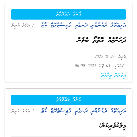
ޢާންމު މަޢުލޫމާތު
އަރިއަތޮޅު ދެކުނުބުރީ ދަނގެތީ މެޖިސްޓްރޭޓް ކޯޓު
. 1 އަހަރު ކުރިން
ދަރަންޏެއް އޮތްތޯ ބެލުން
ތާރީޚު: 27 މޭ 2025
ސުންގަޑި: 03 ޖޫން 2025 00:00
އިތުރަށް ވިދާޅުވޭ
ޢާންމު މަޢުލޫމާތު
އަރިއަތޮޅު ދެކުނުބުރީ ދަނގެތީ މެޖިސްޓްރޭޓް ކޯޓު
. 1 އަހަރު ކުރިން
މިލްކުވެރިކަން: