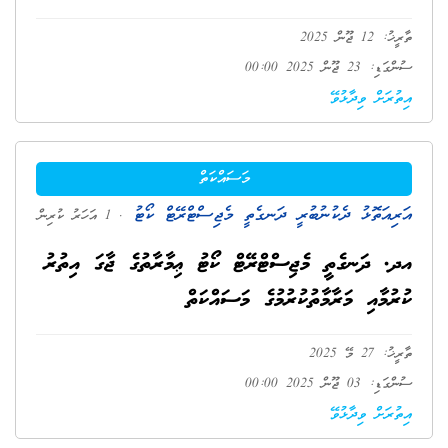
ތާރީޚު: 12 ޖޫން 2025
ސުންގަޑި: 23 ޖޫން 2025 00:00
އިތުރަށް ވިދާޅުވޭ
މަސައްކަތް
އަރިއަތޮޅު ދެކުނުބުރީ ދަނގެތީ މެޖިސްޓްރޭޓް ކޯޓު
. 1 އަހަރު ކުރިން
އދ. ދަނގެތީ މެޖިސްޓްރޭޓް ކޯޓު ޢިމާރާތުގެ ޖާގަ އިތުރު
ކުރުމާއި މަރާމާތުކުރުމުގެ މަސައްކަތް
ތާރީޚު: 27 މޭ 2025
ސުންގަޑި: 03 ޖޫން 2025 00:00
އިތުރަށް ވިދާޅުވޭ