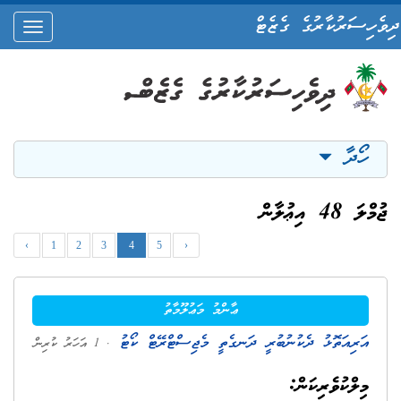
ދިވެހިސަރުކާރުގެ ގެޒެޓް
oggle
ation
ހޯދާ
ޖުމްލަ 48 އިޢުލާން
‹
1
2
3
4
5
›
ޢާންމު މަޢުލޫމާތު
އަރިއަތޮޅު ދެކުނުބުރީ ދަނގެތީ މެޖިސްޓްރޭޓް ކޯޓު
. 1 އަހަރު ކުރިން
މިލްކުވެރިކަން: