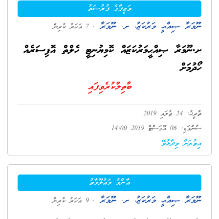
ވަޒީފާގެ ފުރުޞަތު
ނޫމަރާ ޞިއްޙީ މަރުކަޒު، ށ. ނޫމަރާ
. 7 އަހަރު ކުރިން
ށ.ނޫމަރާ ޞިއްޙީމަރުކަޒައް ކޮމިޔުނިޓީ ހެލްތް އޮފިސަރެއް
ހޯދުމަށް
ބާތިލްކުރެވިފައި
ތާރީޚު: 24 ޖުލައި 2019
ސުންގަޑި: 06 އޮގަސްޓް 2019 14:00
އިތުރަށް ވިދާޅުވޭ
ޢާންމު މަޢުލޫމާތު
ނޫމަރާ ޞިއްޙީ މަރުކަޒު، ށ. ނޫމަރާ
. 9 އަހަރު ކުރިން