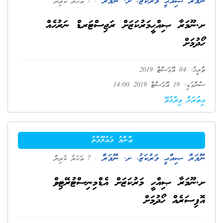
ނޫމަރާ ޞިއްޙީ މަރުކަޒު، ށ. ނޫމަރާ
. 7 އަހަރު ކުރިން
ށ.ނޫމަރާ ޞިއްޙީމަރުކަޒަށް ރަޖިސްޓަރޑް ނަރުހެއް
ހޯދުމަށް
ތާރީޚު: 04 އޮގަސްޓް 2019
ސުންގަޑި: 19 އޮގަސްޓް 2019 14:00
އިތުރަށް ވިދާޅުވޭ
ޢާންމު މަޢުލޫމާތު
ނޫމަރާ ޞިއްޙީ މަރުކަޒު، ށ. ނޫމަރާ
. 7 އަހަރު ކުރިން
ށ.ނޫމަރާ ޞިއްހީ މަރުކަޒަށް އެޑްމިނިސްޓުރޭޓިވް
އޮފިސަރެއް ހޯދުމަށް