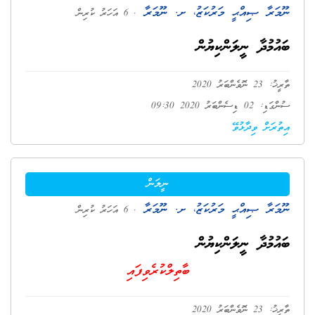
ނޫމަރާ ޞިއްޙީ މަރުކަޒު، ށ. ނޫމަރާ
. 6 އަހަރު ކުރިން
ބައުމުދާ ނީލަންކިޔުން
ތާރީޚު: 23 ނޮވެންބަރު 2020
ސުންގަޑި: 02 ޑިސެންބަރު 2020 09:30
އިތުރަށް ވިދާޅުވޭ
ނީލަން
ނޫމަރާ ޞިއްޙީ މަރުކަޒު، ށ. ނޫމަރާ
. 6 އަހަރު ކުރިން
ބައުމުދާ ނީލަންކިޔުން
ބާތިލްކުރެވިފައި
ތާރީޚު: 23 ނޮވެންބަރު 2020