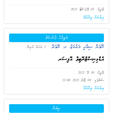
ތާރީޚު: 03 އޮގަސްޓް 2021
އިތުރަށް ވިދާޅުވޭ
ވަޒީފާގެ ފުރުޞަތު
ނޫމަރާ ޞިއްޙީ މަރުކަޒު، ށ. ނޫމަރާ
. 5 އަހަރު ކުރިން
އެޑްމިނިސްޓްރޭޓިވް އޮފިސަރ
ތާރީޚު: 30 މޭ 2021
ސުންގަޑި: 09 ޖޫން 2021 13:00
އިތުރަށް ވިދާޅުވޭ
ނީލަން