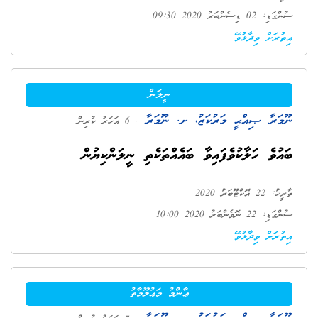
ސުންގަޑި: 02 ޑިސެންބަރު 2020 09:30
އިތުރަށް ވިދާޅުވޭ
ނީލަން
ނޫމަރާ ޞިއްޙީ މަރުކަޒު، ށ. ނޫމަރާ
. 6 އަހަރު ކުރިން
ބައުވެ ހަލާކުވެފައިވާ ބައެއްތަކެތި ނީލަންކިޔުން
ތާރީޚު: 22 އޮކްޓޫބަރު 2020
ސުންގަޑި: 22 ނޮވެންބަރު 2020 10:00
އިތުރަށް ވިދާޅުވޭ
ޢާންމު މަޢުލޫމާތު