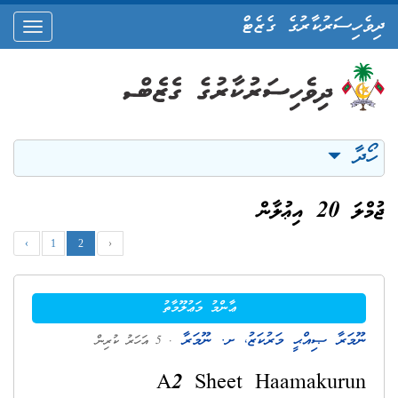
ދިވެހިސަރުކާރުގެ ގެޒެޓް
oggle
ation
ހޯދާ
ޖުމްލަ 20 އިޢުލާން
‹
1
2
›
ޢާންމު މަޢުލޫމާތު
ނޫމަރާ ޞިއްޙީ މަރުކަޒު، ށ. ނޫމަރާ
. 5 އަހަރު ކުރިން
A2 Sheet Haamakurun