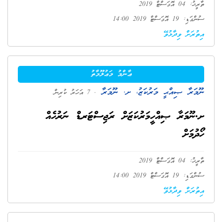
ތާރީޚު: 04 އޮގަސްޓް 2019
ސުންގަޑި: 19 އޮގަސްޓް 2019 14:00
އިތުރަށް ވިދާޅުވޭ
ޢާންމު މަޢުލޫމާތު
ނޫމަރާ ޞިއްޙީ މަރުކަޒު، ށ. ނޫމަރާ
. 7 އަހަރު ކުރިން
ށ.ނޫމަރާ ޞިއްހީމަރުކަޒަށް ރަޖިސްޓަރޑް ނަރުހެއް
ހޯދުމަށް
ތާރީޚު: 04 އޮގަސްޓް 2019
ސުންގަޑި: 19 އޮގަސްޓް 2019 14:00
އިތުރަށް ވިދާޅުވޭ