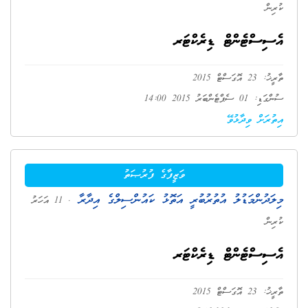
ކުރިން
އެސިސްޓެންޓް ޑިރެކްޓަރ
ތާރީޚު: 23 އޮގަސްޓް 2015
ސުންގަޑި: 01 ސެޕްޓެންބަރު 2015 14:00
އިތުރަށް ވިދާޅުވޭ
ވަޒީފާގެ ފުރުޞަތު
މިލަދުންމަޑުލު އުތުރުބުރީ އަތޮޅު ކައުންސިލްގެ އިދާރާ
. 11 އަހަރު
ކުރިން
އެސިސްޓެންޓް ޑިރެކްޓަރ
ތާރީޚު: 23 އޮގަސްޓް 2015