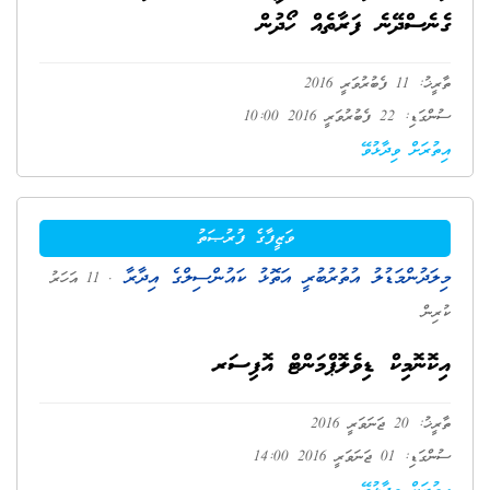
ގެނެސްދޭނެ ފަރާތެއް ހޯދުން
ތާރީޚު: 11 ފެބުރުވަރީ 2016
ސުންގަޑި: 22 ފެބުރުވަރީ 2016 10:00
އިތުރަށް ވިދާޅުވޭ
ވަޒީފާގެ ފުރުޞަތު
މިލަދުންމަޑުލު އުތުރުބުރީ އަތޮޅު ކައުންސިލްގެ އިދާރާ
. 11 އަހަރު
ކުރިން
އިކޮނޮމިކް ޑިވެލޮޕްމަންޓް އޮފިސަރ
ތާރީޚު: 20 ޖަނަވަރީ 2016
ސުންގަޑި: 01 ޖަނަވަރީ 2016 14:00