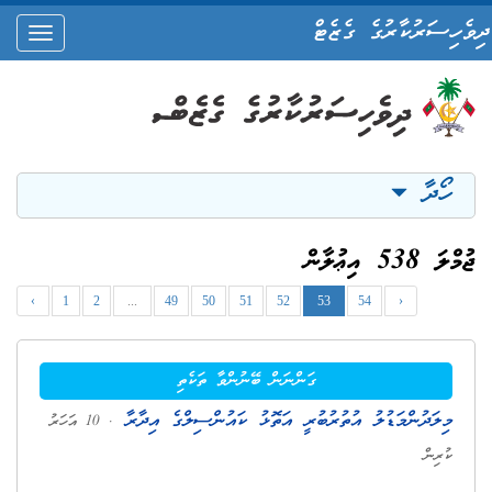
ދިވެހިސަރުކާރުގެ ގެޒެޓް
oggle
ation
ހޯދާ
ޖުމްލަ 538 އިޢުލާން
‹
1
2
...
49
50
51
52
53
54
›
ގަންނަން ބޭނުންވާ ތަކެތި
މިލަދުންމަޑުލު އުތުރުބުރީ އަތޮޅު ކައުންސިލްގެ އިދާރާ
. 10 އަހަރު
ކުރިން