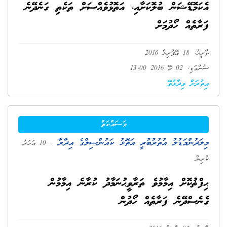
އެކަމޮޑޭޝަން ބުލޮކަށާއި، އަތޮޅުވެއްސަށް ތަކެތި ގަނެދޭނެ
ފަރާތެއް ހޯދުމަށް
ތާރީޚު: 18 އޭޕްރިލް 2016
ސުންގަޑި: 02 މޭ 2016 13:00
އިތުރަށް ވިދާޅުވޭ
މަސައްކަތް
މިލަދުންމަޑުލު އުތުރުބުރީ އަތޮޅު ކައުންސިލްގެ އިދާރާ
. 10 އަހަރު
ކުރިން
ޙިފްޡުކޮށް އިމާމުވެ ތަރާވީޙުނަމާދު ކުރާނެ އިމާމުން
ގެނެސްދޭނެ ފަރާތެއް ހޯދުން