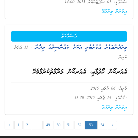
ސުންގަޑި: 01 ސެޕްޓެންބަރު 2015 14:00
އިތުރަށް ވިދާޅުވޭ
މަސައްކަތް
މިލަދުންމަޑުލު އުތުރުބުރީ އަތޮޅު ކައުންސިލްގެ އިދާރާ
. 11 އަހަރު
ކުރިން
އެއަރކޯން ހޯދުމާއި، އެއަރކޯން މަރާމާތުކުރުމާބެހޭ
ތާރީޚު: 06 ޖުލައި 2015
ސުންގަޑި: 14 ޖުލައި 2015 11:30
އިތުރަށް ވިދާޅުވޭ
‹
1
2
...
49
50
51
52
53
54
›