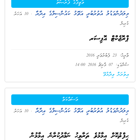
ވަޒީފާގެ ފުރުޞަތު
މިލަދުންމަޑުލު އުތުރުބުރީ އަތޮޅު ކައުންސިލްގެ އިދާރާ
. 10 އަހަރު
ކުރިން
ޕްރޮޖެކްޓް އޮފިސަރ
ތާރީޚު: 23 ފެބުރުވަރީ 2016
ސުންގަޑި: 07 މާރިޗު 2016 14:00
އިތުރަށް ވިދާޅުވޭ
މަސައްކަތް
މިލަދުންމަޑުލު އުތުރުބުރީ އަތޮޅު ކައުންސިލްގެ އިދާރާ
. 10 އަހަރު
ކުރިން
ޙިފްޡުކޮށް އިމާމުވެ ތަރާވީޙު ނަމާދުކުރާނެ އިމާމުން