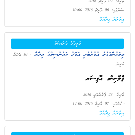
ތާރީޚު: 02 މާރިޗު 2016
ސުންގަޑި: 06 މާރިޗު 2016 10:00
އިތުރަށް ވިދާޅުވޭ
ވަޒީފާގެ ފުރުޞަތު
މިލަދުންމަޑުލު އުތުރުބުރީ އަތޮޅު ކައުންސިލްގެ އިދާރާ
. 10 އަހަރު
ކުރިން
ޕްލޭނިންގ އޮފިސަރ
ތާރީޚު: 23 ފެބުރުވަރީ 2016
ސުންގަޑި: 07 މާރިޗު 2016 14:00
އިތުރަށް ވިދާޅުވޭ