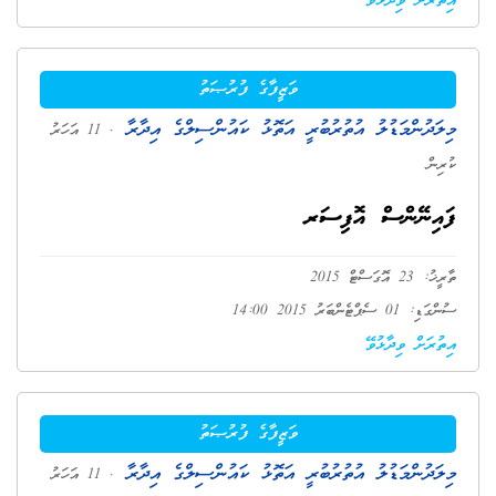
އިތުރަށް ވިދާޅުވޭ
ވަޒީފާގެ ފުރުޞަތު
މިލަދުންމަޑުލު އުތުރުބުރީ އަތޮޅު ކައުންސިލްގެ އިދާރާ
. 11 އަހަރު
ކުރިން
ފައިނޭންސް އޮފިސަރ
ތާރީޚު: 23 އޮގަސްޓް 2015
ސުންގަޑި: 01 ސެޕްޓެންބަރު 2015 14:00
އިތުރަށް ވިދާޅުވޭ
ވަޒީފާގެ ފުރުޞަތު
މިލަދުންމަޑުލު އުތުރުބުރީ އަތޮޅު ކައުންސިލްގެ އިދާރާ
. 11 އަހަރު