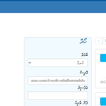
ހޯދާ
‹
ބާވަތް
އޮފީސް
ތަފުސީލު
ފެށޭ ތާރީޚު