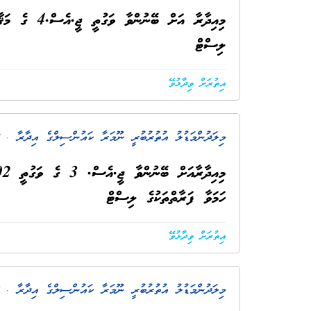
މިއިދާރާ އަށ
ލިސްޓް
އިތުރަށް ވިދާޅުވޭ
މިލަދުންމަޑުލު އުތުރުބުރީ ނޫމަރާ ކައުންސިލްގެ އިދާރާ
. 4 އަހަރު ކުރިން
ހަމަވާ ފަރާތްތަކުގެ ލިސްޓް
އިތުރަށް ވިދާޅުވޭ
މިލަދުންމަޑުލު އުތުރުބުރީ ނޫމަރާ ކައުންސިލްގެ އިދާރާ
. 5 އަހަރު ކުރިން