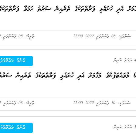
ް ބޭނުންވާ ވަގުތީ ޖީ.އެސް.4 ގެ މަޤާމަށް އެދި ހުށައެޅި ފަރާތްތަކުގެ ތެރެއިން ސަރުތު ހަމަވާ ފަރާތްތަކުގ
ސުންގަޑި: 08 ފެބުރުވަރީ 2022 12:00
ތާރީޚު: 08 ފެބުރުވަރީ 2022
ޢާންމު މަޢުލޫމާތު
މިއިދާރާއަށް ބޭނުންވާ ޖީ.އެސް. 3 ގެ ވަގުތީ 02 މުވައްޒަފުންގެ މަޤާމަށް އެދި ހުށައެޅި ފަރާތްތަކުގެ ތެރެއިން ސަރުތ
ސުންގަޑި: 10 ފެބުރުވަރީ 2022 12:00
ތާރީޚު: 08 ފެބުރުވަރީ 2022
ޢާންމު މަޢުލޫމާތު