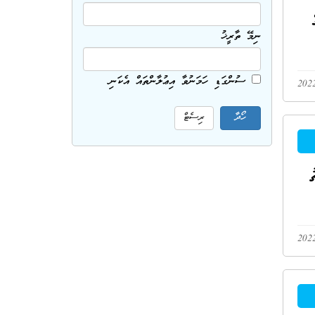
ެ
ނިމޭ ތާރީޚު
ސުންގަޑި ހަމަނުވާ އިޢުލާންތައް އެކަނި
ު