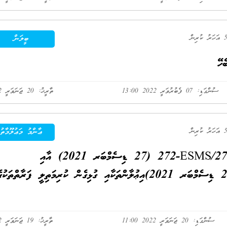
ބީލަން
ހޭ
ސުންގަޑި: 07 ފެބުރުވަރީ 2022 13:00
ތާރީޚު: 20 ޖަނަވަރީ 2022
ޢާންމު މަޢުލޫމާތު
މިކައުންސިލްގެ ނަމްބަރ: (IUL)272-ESMS/272/2021/48 (27 ޑިސެމްބަރ 2021) އާއި
(IUL)272-ESMS/272/2021/49 (27 ޑިސެމްބަރ 2021)އިޢުލާންތަކާއި ގުޅިގެން ކުރިމަތިލީ ފަރާތްތަކުގ
ސުންގަޑި: 20 ޖަނަވަރީ 2022 11:00
ތާރީޚު: 19 ޖަނަވަރީ 2022