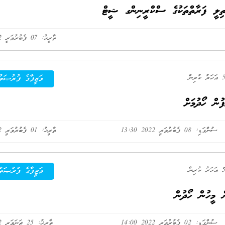
ތިލީ ފަރާތްތަކުގެ ސްކްރީނިންގ ޝީޓް
ތާރީޚު: 07 ފެބުރުވަރީ 2022
ވަޒީފާގެ ފުރުޞަތު
ން ހޯދުމަށް
ސުންގަޑި: 08 ފެބުރުވަރީ 2022 13:30
ތާރީޚު: 01 ފެބުރުވަރީ 2022
ވަޒީފާގެ ފުރުޞަތު
 މީހުން ހޯދުން
ސުންގަޑި: 02 ފެބުރުވަރީ 2022 14:00
ތާރީޚު: 25 ޖަނަވަރީ 2022