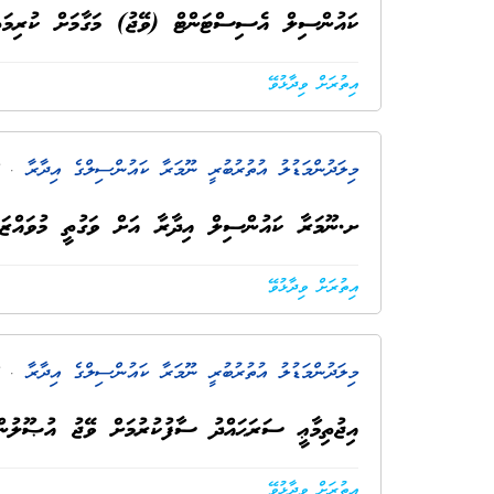
ކައުންސިލް އެސިސްޓަންޓް (ވޭޖު) މަގާމަށް ކުރިމަ
އިތުރަށް ވިދާޅުވޭ
މިލަދުންމަޑުލު އުތުރުބުރީ ނޫމަރާ ކައުންސިލްގެ އިދާރާ
. 5 އަހަރު ކުރިން
ށ.ނޫމަރާ ކައުންސިލް އިދާރާ އަށް ވަގުތީ މުވައްޒަފު
އިތުރަށް ވިދާޅުވޭ
މިލަދުންމަޑުލު އުތުރުބުރީ ނޫމަރާ ކައުންސިލްގެ އިދާރާ
. 5 އަހަރު ކުރިން
އިޖުތިމާޢީ ސަރަޙައްދު ސާފުކުރުމަށް ވޭޖު އުޞޫލުން
އިތުރަށް ވިދާޅުވޭ