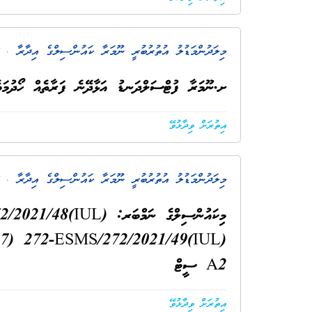
މިލަދުންމަޑުލު އުތުރުބުރީ ނޫމަރާ ކައުންސިލްގެ އިދާރާ
. 5 އަހަރު ކުރިން
ށ.ނޫމަރާ ފުޓްސަލްދަނޑު އަޅާދޭނެ ފަރާތެއް ހޯދުމަބެ
އިތުރަށް ވިދާޅުވޭ
މިލަދުންމަޑުލު އުތުރުބުރީ ނޫމަރާ ކައުންސިލްގެ އިދާރާ
. 5 އަހަރު ކުރިން
A2 ސީޓް
އިތުރަށް ވިދާޅުވޭ