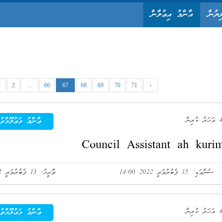
ިޔުން
އާންމު އިޢުލާން
1
2
...
66
67
68
69
70
71
›
ޢާންމު މަޢުލޫމާތު
Council Assistant ah kurim
ސުންގަޑި: 15 ފެބުރުވަރީ 2022 14:00
ތާރީޚު: 13 ފެބުރުވަރީ 2022
ޢާންމު މަޢުލޫމާތު