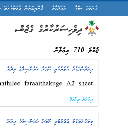
ފުރަތަމަ ޞަފްޙާ
މަޢުލޫމާތު
ޤާނޫނީގޮތުން ގެޒެޓްކުރެވޭ ލ
ޖުމްލަ 710 އިޢުލާން
މިލަދުންމަޑުލު އުތުރުބުރީ ނޫމަރާ ކައުންސިލްގެ އިދާރާ
. 4 އަހަރު ކުރިން
athilee faraaithakuge A2 sheet
އިތުރަށް ވިދާޅުވޭ
މިލަދުންމަޑުލު އުތުރުބުރީ ނޫމަރާ ކައުންސިލްގެ އިދާރާ
. 4 އަހަރު ކުރިން