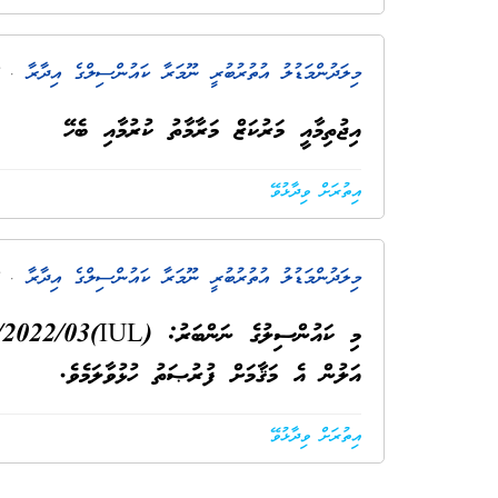
މިލަދުންމަޑުލު އުތުރުބުރީ ނޫމަރާ ކައުންސިލްގެ އިދާރާ
. 5 އަހަރު ކުރިން
އިޖުތިމާއީ މަރުކަޒް މަރާމާތު ކުރުމާއި ބެހޭ
އިތުރަށް ވިދާޅުވޭ
މިލަދުންމަޑުލު އުތުރުބުރީ ނޫމަރާ ކައުންސިލްގެ އިދާރާ
. 5 އަހަރު ކުރިން
އަލުން އެ މަޤާމަށް ފުރުޞަތު ހުޅުވާލަމެވެ.
އިތުރަށް ވިދާޅުވޭ