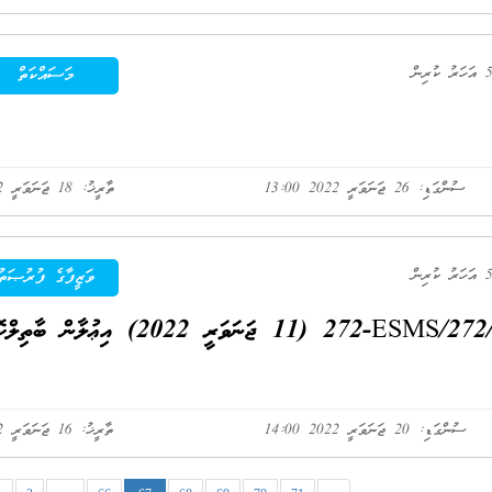
މަސައްކަތް
ސުންގަޑި: 26 ޖަނަވަރީ 2022 13:00
ތާރީޚު: 18 ޖަނަވަރީ 2022
ވަޒީފާގެ ފުރުޞަތު
މި ކައުންސިލުގެ ނަންބަރު: (IUL)272-ESMS/272/2022/03 (11 ޖަނަވަރީ 2022) އިޢުލާން 
ސުންގަޑި: 20 ޖަނަވަރީ 2022 14:00
ތާރީޚު: 16 ޖަނަވަރީ 2022