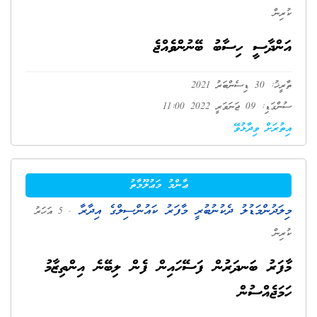
ކުރިން
އަންދާސީ ހިސާބު ބޭނުންވެއްޖެ
ތާރީޚު: 30 ޑިސެންބަރު 2021
ސުންގަޑި: 09 ޖަނަވަރީ 2022 11:00
އިތުރަށް ވިދާޅުވޭ
ޢާންމު މަޢުލޫމާތު
މިލަދުންމަޑުލު ދެކުނުބުރީ މާފަރު ކައުންސިލްގެ އިދާރާ
. 5 އަހަރު
ކުރިން
މާފަރު ބަނދަރުން ފަސޭހައިން ފެން ލިބޭނެ އިންތިޒާމު
ހަމަޖެއްސުން