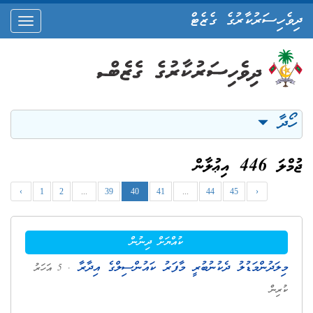
ދިވެހިސަރުކާރުގެ ގެޒެޓް
oggle
ation
ހޯދާ
ޖުމްލަ 446 އިޢުލާން
‹
1
2
...
39
40
41
...
44
45
›
ކުއްޔަށް ދިނުން
މިލަދުންމަޑުލު ދެކުނުބުރީ މާފަރު ކައުންސިލްގެ އިދާރާ
. 5 އަހަރު
ކުރިން