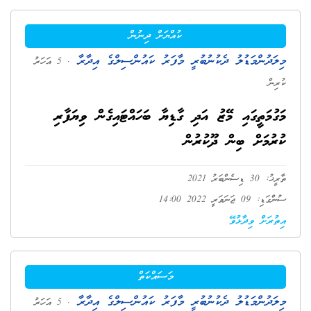
ކުއްޔަށް ދިނުން
މިލަދުންމަޑުލު ދެކުނުބުރީ މާފަރު ކައުންސިލްގެ އިދާރާ
. 5 އަހަރު
ކުރިން
މަގުމަތީގައި މޭޒު އަދި ގާޑިޔާ ބަހައްޓައިގެން ވިޔަފާރި
ކުރުމަށް ބިން ދޫކުރުން
ތާރީޚު: 30 ޑިސެންބަރު 2021
ސުންގަޑި: 09 ޖަނަވަރީ 2022 14:00
އިތުރަށް ވިދާޅުވޭ
މަސައްކަތް
މިލަދުންމަޑުލު ދެކުނުބުރީ މާފަރު ކައުންސިލްގެ އިދާރާ
. 5 އަހަރު