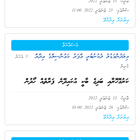
ތާރީޚު: 13 ޖަނަވަރީ 2022
ސުންގަޑި: 23 ޖަނަވަރީ 2022 11:00
އިތުރަށް ވިދާޅުވޭ
މަސައްކަތް
މިލަދުންމަޑުލު ދެކުނުބުރީ މާފަރު ކައުންސިލްގެ އިދާރާ
. 5 އަހަރު
ކުރިން
ކަރުގޮހޮރާއި ބަދިގެ ބާކީ އުކައިދޭނެ ފަރާތެއް ހޯދުން
ތާރީޚު: 13 ޖަނަވަރީ 2022
ސުންގަޑި: 26 ޖަނަވަރީ 2022 10:00
އިތުރަށް ވިދާޅުވޭ