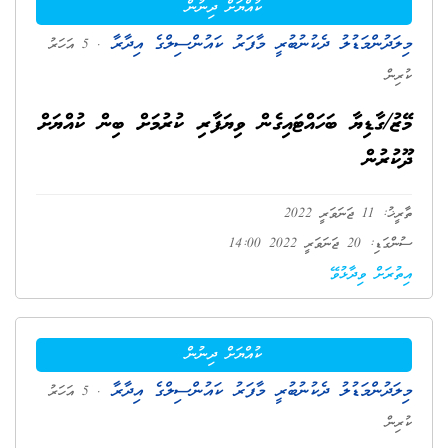
ކުއްޔަށް ދިނުން
މިލަދުންމަޑުލު ދެކުނުބުރީ މާފަރު ކައުންސިލްގެ އިދާރާ
. 5 އަހަރު
ކުރިން
މޭޒު/ގާޑިޔާ ބަހައްޓައިގެން ވިޔަފާރި ކުރުމަށް ބިން ކުއްޔަށް
ދޫކުރުން
ތާރީޚު: 11 ޖަނަވަރީ 2022
ސުންގަޑި: 20 ޖަނަވަރީ 2022 14:00
އިތުރަށް ވިދާޅުވޭ
ކުއްޔަށް ދިނުން
މިލަދުންމަޑުލު ދެކުނުބުރީ މާފަރު ކައުންސިލްގެ އިދާރާ
. 5 އަހަރު
ކުރިން