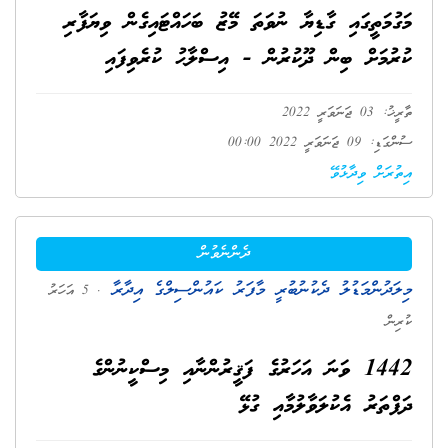
މަގުމަތީގައި ގާޑިޔާ ނުވަތަ މޭޒު ބަހައްޓައިގެން ވިޔަފާރި
ކުރުމަށް ބިން ދޫކުރުން - އިސްލާޙު ކުރެވިފައި
ތާރީޚު: 03 ޖަނަވަރީ 2022
ސުންގަޑި: 09 ޖަނަވަރީ 2022 00:00
އިތުރަށް ވިދާޅުވޭ
ދެންނެވުން
މިލަދުންމަޑުލު ދެކުނުބުރީ މާފަރު ކައުންސިލްގެ އިދާރާ
. 5 އަހަރު
ކުރިން
1442 ވަނަ އަހަރުގެ ފަޤީރުންނާއި މިސްކީނުންގެ
ދަފްތަރު އެކުލަވާލުމާއި ގުޅޭ