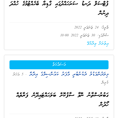
ފުޓްސަލް ދަނޑު ސަރަހައްދުގައި ގާޑިޔާ ބެހެއްޓުމުގެ ހުއްދަ
ދިނުން
ތާރީޚު: 24 ޖަނަވަރީ 2022
ސުންގަޑި: 30 ޖަނަވަރީ 2022 10:00
އިތުރަށް ވިދާޅުވޭ
މަސައްކަތް
މިލަދުންމަޑުލު ދެކުނުބުރީ މާފަރު ކައުންސިލްގެ އިދާރާ
. 5 އަހަރު
ކުރިން
ގަބުރުސްތާނު ނޮޅާ ސާފުކޮށް ބަލަހައްޓައިދޭނެ ފަރާތެއް
ހޯދުން