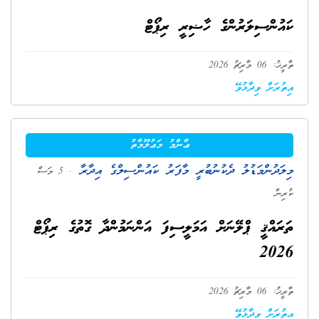
ކައުންސިލަރުންގެ ހާޟިރީ ރިޕޯޓް
ތާރީޚު: 06 މާރިޗު 2026
އިތުރަށް ވިދާޅުވޭ
ޢާންމު މަޢުލޫމާތު
މިލަދުންމަޑުލު ދެކުނުބުރީ މާފަރު ކައުންސިލްގެ އިދާރާ
. 5 މަސް
ކުރިން
ތަރައްޤީ ޕްލޭނަށް އަމަލީސިފަ އަންނަމުންދާ ގޮތުގެ ރިޕޯޓް
2026
ތާރީޚު: 06 މާރިޗު 2026
އިތުރަށް ވިދާޅުވޭ