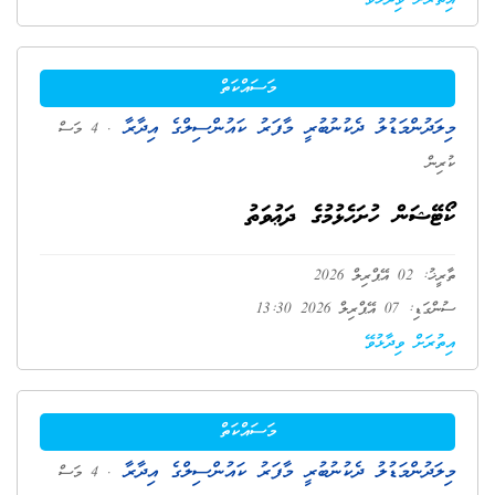
އިތުރަށް ވިދާޅުވޭ
މަސައްކަތް
މިލަދުންމަޑުލު ދެކުނުބުރީ މާފަރު ކައުންސިލްގެ އިދާރާ
. 4 މަސް
ކުރިން
ކޯޓޭޝަން ހުށަހެޅުމުގެ ދަޢުވަތު
ތާރީޚު: 02 އޭޕްރިލް 2026
ސުންގަޑި: 07 އޭޕްރިލް 2026 13:30
އިތުރަށް ވިދާޅުވޭ
މަސައްކަތް
މިލަދުންމަޑުލު ދެކުނުބުރީ މާފަރު ކައުންސިލްގެ އިދާރާ
. 4 މަސް