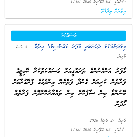
ސުންގަޑި: 02 އޭޕްރިލް 2026 14:00
އިތުރަށް ވިދާޅުވޭ
މަސައްކަތް
މިލަދުންމަޑުލު ދެކުނުބުރީ މާފަރު ކައުންސިލްގެ އިދާރާ
. 4 މަސް
ކުރިން
މާފަރު އަންހެނުންގެ ތަރައްޤީއަށް މަސައްކަތްކުރާ ކޮމިޓީގެ
ފަރާތުން ކުރިޔަށް ގެންދާ ފަތްކެޔޮ އިންދުމުގެ ޕްރޮގުރާމަށް
ބޭނުންވާ ބިން ސާފުކޮށް ބިން ތައްޔާރުކޮށްދޭނެ ފަރާތެއް
ހޯދުން
ތާރީޚު: 27 މާރިޗު 2026
ސުންގަޑި: 02 އޭޕްރިލް 2026 14:00