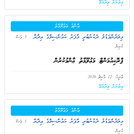
އިތުރަށް ވިދާޅުވޭ
ޢާންމު މަޢުލޫމާތު
މިލަދުންމަޑުލު ދެކުނުބުރީ މާފަރު ކައުންސިލްގެ އިދާރާ
. 5 މަސް
ކުރިން
ޕްރޮކިއުމަންޓް މަޢުލޫމާތު ޢާންމުކުރުން
ތާރީޚު: 12 މާރިޗު 2026
އިތުރަށް ވިދާޅުވޭ
ޢާންމު މަޢުލޫމާތު
މިލަދުންމަޑުލު ދެކުނުބުރީ މާފަރު ކައުންސިލްގެ އިދާރާ
. 5 މަސް
ކުރިން