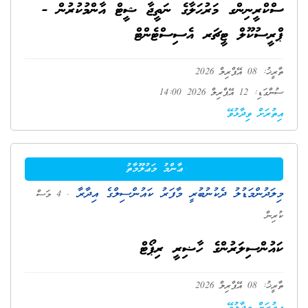
ސްކްރީނިންގ މަރުޙަލާގެ ނަތީޖާ ޝީޓް އާންމުކުރުން -
ޕްރީސުކޫލް ޓީޗަރ އެސިސްޓެންޓް
ތާރީޚު: 08 އޭޕްރިލް 2026
ސުންގަޑި: 12 އޭޕްރިލް 2026 14:00
އިތުރަށް ވިދާޅުވޭ
ޢާންމު މަޢުލޫމާތު
މިލަދުންމަޑުލު ދެކުނުބުރީ މާފަރު ކައުންސިލްގެ އިދާރާ
. 4 މަސް
ކުރިން
ކައުންސިލަރުންގެ ހާޟިރީ ރިޕޯޓް
ތާރީޚު: 08 އޭޕްރިލް 2026