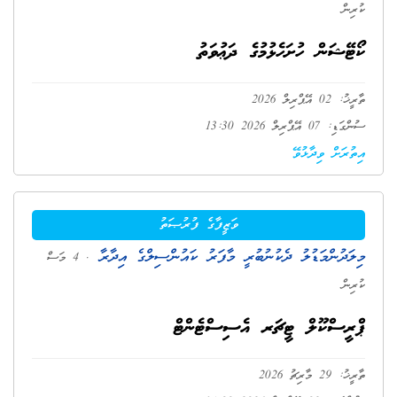
ކުރިން
ކޯޓޭޝަން ހުށަހެޅުމުގެ ދަޢުވަތު
ތާރީޚު: 02 އޭޕްރިލް 2026
ސުންގަޑި: 07 އޭޕްރިލް 2026 13:30
އިތުރަށް ވިދާޅުވޭ
ވަޒީފާގެ ފުރުޞަތު
މިލަދުންމަޑުލު ދެކުނުބުރީ މާފަރު ކައުންސިލްގެ އިދާރާ
. 4 މަސް
ކުރިން
ޕްރީސްކޫލް ޓީޗަރ އެސިސްޓެންޓް
ތާރީޚު: 29 މާރިޗު 2026