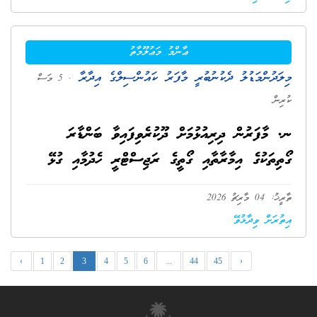
ޢާންމު މަޢުލޫމާތު
މިލަދުންމަޑުލު ދެކުނުބުރީ މާފަރު ކައުންސިލްގެ އިދާރާ
. 5 މަސް
ކުރިން
ނ. މާފަރުން ދިރިއުޅުމަށް ދޫކުރެވިފައިވާ ބަންޑާރަ
ގޯތިތަކުގެ އިމާރާތާއި ގޯތީގެ ރަޖިސްޓްރީ ހެދުމާއި ގުޅޭ
ތާރީޚު: 04 މާރިޗު 2026
އިތުރަށް ވިދާޅުވޭ
‹
1
2
3
4
5
6
...
44
45
›