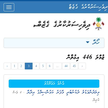
ދިވެހިސަރުކާރުގެ ގެޒެޓް
oggle
ation
ހޯދާ
ޖުމްލަ 446 އިޢުލާން
‹
1
2
3
4
5
6
...
44
45
›
ޢާންމު މަޢުލޫމާތު
މިލަދުންމަޑުލު ދެކުނުބުރީ މާފަރު ކައުންސިލްގެ އިދާރާ
. 4 މަސް
ކުރިން