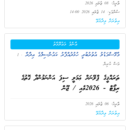
ތާރީޚު: 08 ޖުލައި 2026
ސުންގަޑި: 14 ޖުލައި 2026 14:00
އިތުރަށް ވިދާޅުވޭ
ޢާންމު މަޢުލޫމާތު
މާޅޮސްމަޑުލު އުތުރުބުރީ ހުޅުދުއްފާރު ކައުންސިލްގެ އިދާރާ
. 1
މަސް ކުރިން
ތަރައްޤީގެ ޕްލޭނަށް ޢަމަލީ ސިފަ އަންނަމުންދާ ގޮތުގެ
ރިޕޯޓް - 2026މެއި / ޖޫން
ތާރީޚު: 06 ޖުލައި 2026
އިތުރަށް ވިދާޅުވޭ