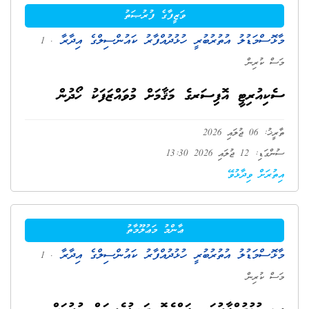
ވަޒީފާގެ ފުރުޞަތު
މާޅޮސްމަޑުލު އުތުރުބުރީ ހުޅުދުއްފާރު ކައުންސިލްގެ އިދާރާ
. 1
މަސް ކުރިން
ސެކިއުރިޓީ އޮފިސަރގެ މަޤާމަށް މުވައްޒަފަކު ހޯދުން
ތާރީޚު: 06 ޖުލައި 2026
ސުންގަޑި: 12 ޖުލައި 2026 13:30
އިތުރަށް ވިދާޅުވޭ
ޢާންމު މަޢުލޫމާތު
މާޅޮސްމަޑުލު އުތުރުބުރީ ހުޅުދުއްފާރު ކައުންސިލްގެ އިދާރާ
. 1
މަސް ކުރިން