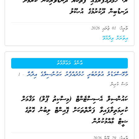
ރ. ހުޅުދުއްފާރުގައި ފަތްކެޔޮ ދަނޑުވެރިކަން ކުރުމަށް
ދަނޑުބިން ދޫކުރުމުގެ އުޞޫލު
ތާރީޚު: 01 ޖުލައި 2026
އިތުރަށް ވިދާޅުވޭ
ޢާންމު މަޢުލޫމާތު
މާޅޮސްމަޑުލު އުތުރުބުރީ ހުޅުދުއްފާރު ކައުންސިލްގެ އިދާރާ
. 1
މަސް ކުރިން
ކައުންސިލް އެސިސްޓެންޓް (މިސްކިތު ޕޫލް) މަޤާމަށް
ކުރިމަތިލާފައިވާ ފަރާތްތަކަށް ޕޮއިންޓް ލިބުނު ގޮތުގެ
ޝީޓް ޢާއްމުކުރުން
ތާރީޚު: 29 ޖޫން 2026