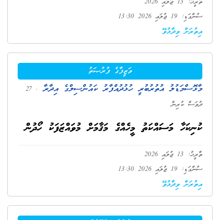
ތާރީޚު: 13 ޖުލައި 2026
ސުންގަޑި: 19 ޖުލައި 2026 13:30
އިތުރަށް ވިދާޅުވޭ
ވަޒީފާގެ ފުރުޞަތު
މާޅޮސްމަޑުލު އުތުރުބުރީ ހުޅުދުއްފާރު ކައުންސިލްގެ އިދާރާ
. 27
ދުވަސް ކުރިން
ކުނިކަހާ މަސައްކަތު މީހެއްގެ މަޤާމަށް މުވައްޒަފަކު ހޯދުން
ތާރީޚު: 13 ޖުލައި 2026
ސުންގަޑި: 19 ޖުލައި 2026 13:30
އިތުރަށް ވިދާޅުވޭ