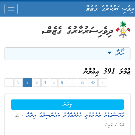
ދިވެހިސަރުކާރުގެ ގެޒެޓް
oggle
ation
ހޯދާ
ޖުމްލަ 391 އިޢުލާން
‹
1
2
3
4
5
6
...
39
40
›
ބީލަން
މާޅޮސްމަޑުލު އުތުރުބުރީ ހުޅުދުއްފާރު ކައުންސިލްގެ އިދާރާ
. 23
ދުވަސް ކުރިން