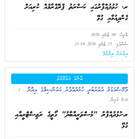
ރ. ހުޅުދުއްފާރުގައި ކަސްރަތު ޕްރޮގްރާމެއް ކުރިއަށް
ގެންދިއުމާއި ގުޅޭ
ތާރީޚު: 08 ޖުލައި 2026
ސުންގަޑި: 15 ޖުލައި 2026 23:59
އިތުރަށް ވިދާޅުވޭ
ޢާންމު މަޢުލޫމާތު
މާޅޮސްމަޑުލު އުތުރުބުރީ ހުޅުދުއްފާރު ކައުންސިލްގެ އިދާރާ
. 1
މަސް ކުރިން
ރ.ހުޅުދުއްފާރު "މުސްތަރީއާބާދު" ގޯތީގެ ރަޖިސްޓްރީއާއި
ގުޅޭ