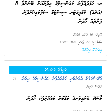
ރ. ހުޅުދުއްފާރު ކައުންސިލްގެ އިދާރާއަށް ބޭނުންވާ 8
(އަށެއް) ކޮމްޕިއުޓަރ ސިސްޓަމް ސަޕްލައިކޮށްދޭނެ
ފަރާތެއް ހޯދުން
ތާރީޚު: 16 ޖުލައި 2026
ސުންގަޑި: 22 ޖުލައި 2026 11:00
އިތުރަށް ވިދާޅުވޭ
ވަޒީފާގެ ފުރުޞަތު
މާޅޮސްމަޑުލު އުތުރުބުރީ ހުޅުދުއްފާރު ކައުންސިލްގެ އިދާރާ
. 26
ދުވަސް ކުރިން
ލޯންޗް ޑްރައިވަރގެ މަޤާމަށް މުވައްޒަފަކު ހޯދުން