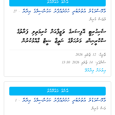
ޢާންމު މަޢުލޫމާތު
މާޅޮސްމަޑުލު އުތުރުބުރީ ހުޅުދުއްފާރު ކައުންސިލްގެ އިދާރާ
. 27
ދުވަސް ކުރިން
ސެކިއުރިޓީ އޮފިސަރގެ ވަޒީފާއަށް ކުރިމަތިލި ފަރާތުގެ
ސްކްރީނިންގ މަރުޙަލާގެ ނަތީޖާ ޝީޓް ޢާއްމުކުރުން
ތާރީޚު: 12 ޖުލައި 2026
ސުންގަޑި: 14 ޖުލައި 2026 13:30
އިތުރަށް ވިދާޅުވޭ
ޢާންމު މަޢުލޫމާތު
މާޅޮސްމަޑުލު އުތުރުބުރީ ހުޅުދުއްފާރު ކައުންސިލްގެ އިދާރާ
. 1
މަސް ކުރިން