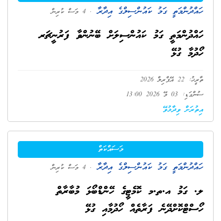
ހައްދުންމަތީ ގަމު ކައުންސިލްގެ އިދާރާ
. 4 މަސް ކުރިން
ހައްދުންމަތީ ގަމު ކައުންސިލަށް ބޭނުންވާ ފަރުނީޗަރ
ހޯދުމާ ގުޅޭ
ތާރީޚު: 22 އޭޕްރިލް 2026
ސުންގަޑި: 03 މޭ 2026 13:00
އިތުރަށް ވިދާޅުވޭ
މަސައްކަތް
ހައްދުންމަތީ ގަމު ކައުންސިލްގެ އިދާރާ
. 4 މަސް ކުރިން
ލ. ގަމު އ.ތ.މ ކޮމެޓީގެ ހޭންޑްބޯޅަ މުބާރާތް
ހޯސްޓްކޮށްދޭނެ ފަރާތެއް ހޯދުމާއި ގުޅޭ