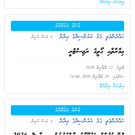
އިތުރަށް ވިދާޅުވޭ
ޢާންމު މަޢުލޫމާތު
ހައްދުންމަތީ ގަމު ކައުންސިލްގެ އިދާރާ
. 4 މަސް ކުރިން
ޢިމާރާތާއި ގޯތީގެ ރަޖިސްޓްރީ
ތާރީޚު: 12 އޭޕްރިލް 2026
ސުންގަޑި: 19 އޭޕްރިލް 2026 14:00
އިތުރަށް ވިދާޅުވޭ
ޢާންމު މަޢުލޫމާތު
ހައްދުންމަތީ ގަމު ކައުންސިލްގެ އިދާރާ
. 4 މަސް ކުރިން