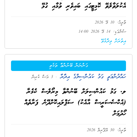
އެކުލަވާލެވޭ ކޮމިޓީގައި ބައިވެރި ވުމާއި ގުޅޭ
ތާރީޚު: 10 މޭ 2026
ސުންގަޑި: 14 މޭ 2026 14:00
އިތުރަށް ވިދާޅުވޭ
ގަންނަން ބޭނުންވާ ތަކެތި
ހައްދުންމަތީ ގަމު ކައުންސިލްގެ އިދާރާ
. 3 މަސް ކުރިން
ލ. ގަމު ކައުންސިލަށް ބޭނުންވާ މިރޯލެސް ކެމެރާ
(އެކްސެސަރީސް އާއެކު) ސަޕްލައިކޮށްދޭނެ ފަރާތެއް
ހޯދުމަށް
ތާރީޚު: 30 އޭޕްރިލް 2026