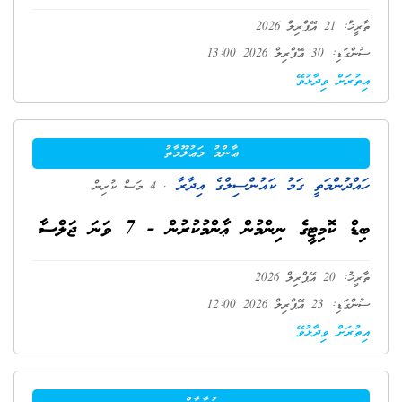
ތާރީޚު: 21 އޭޕްރިލް 2026
ސުންގަޑި: 30 އޭޕްރިލް 2026 13:00
އިތުރަށް ވިދާޅުވޭ
ޢާންމު މަޢުލޫމާތު
ހައްދުންމަތީ ގަމު ކައުންސިލްގެ އިދާރާ
. 4 މަސް ކުރިން
ބިޑް ކޮމިޓީގެ ނިންމުން ޢާންމުކުރުން - 7 ވަނަ ޖަލްސާ
ތާރީޚު: 20 އޭޕްރިލް 2026
ސުންގަޑި: 23 އޭޕްރިލް 2026 12:00
އިތުރަށް ވިދާޅުވޭ