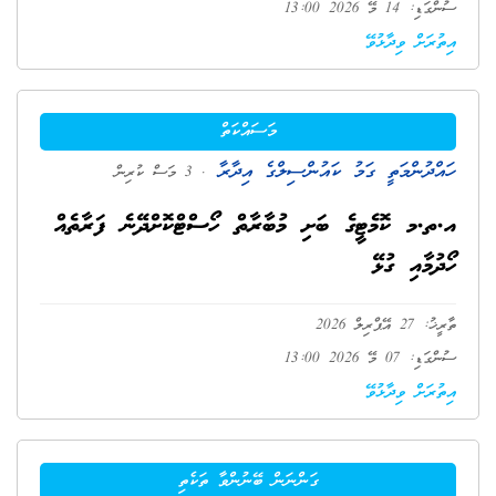
ސުންގަޑި: 14 މޭ 2026 13:00
އިތުރަށް ވިދާޅުވޭ
މަސައްކަތް
ހައްދުންމަތީ ގަމު ކައުންސިލްގެ އިދާރާ
. 3 މަސް ކުރިން
އ.ތ.މ ކޮމެޓީގެ ބަށި މުބާރާތް ހޯސްޓްކޮށްދޭނެ ފަރާތެއް
ހޯދުމާއި ގުޅޭ
ތާރީޚު: 27 އޭޕްރިލް 2026
ސުންގަޑި: 07 މޭ 2026 13:00
އިތުރަށް ވިދާޅުވޭ
ގަންނަން ބޭނުންވާ ތަކެތި