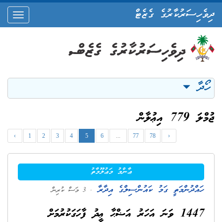
ދިވެހިސަރުކާރުގެ ގެޒެޓް
oggle
ation
ހޯދާ
ޖުމްލަ 779 އިޢުލާން
‹
1
2
3
4
5
6
...
77
78
›
ޢާންމު މަޢުލޫމާތު
ހައްދުންމަތީ ގަމު ކައުންސިލްގެ އިދާރާ
. 3 މަސް ކުރިން
1447 ވަނަ އަހަރު އަޟްޙާ ޢީދު ފާހަގަކުރުމަށް