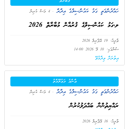
މުބާރާތް
ހައްދުންމަތީ ގަމު ކައުންސިލްގެ އިދާރާ
. 4 މަސް ކުރިން
ލ.ގަމު ކައުންސިލްގެ ޤުރުއާން މުބާރާތް 2026
ތާރީޚު: 19 އޭޕްރިލް 2026
ސުންގަޑި: 10 މޭ 2026 14:00
އިތުރަށް ވިދާޅުވޭ
ޢާންމު މަޢުލޫމާތު
ހައްދުންމަތީ ގަމު ކައުންސިލްގެ އިދާރާ
. 4 މަސް ކުރިން
ރައްޔިތުންނާ ބައްދަލުކުރުން
ތާރީޚު: 16 އޭޕްރިލް 2026