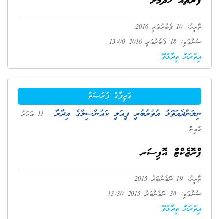
ފަރާތެއް ހޯދުމަށް
ތާރީޚު: 10 ފެބުރުވަރީ 2016
ސުންގަޑި: 18 ފެބުރުވަރީ 2016 13:00
އިތުރަށް ވިދާޅުވޭ
ވަޒީފާގެ ފުރުޞަތު
ނިލަންދެއަތޮޅު އުތުރުބުރީ ފީއަލީ ކައުންސިލްގެ އިދާރާ
. 11 އަހަރު
ކުރިން
ޕްރޮޖެކްޓް އޮފިސަރ
ތާރީޚު: 19 ނޮވެންބަރު 2015
ސުންގަޑި: 30 ނޮވެންބަރު 2015 13:30
އިތުރަށް ވިދާޅުވޭ