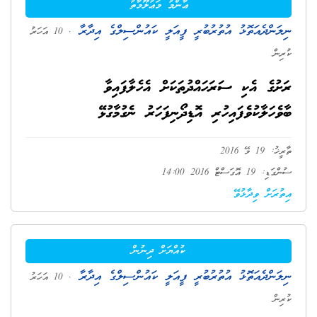
ޢާންމު މަޢުލޫމާތު
ނިލަންދެއަތޮޅު އުތުރުބުރީ ފީއަލީ ކައުންސިލްގެ އިދާރާ
. 10 އަހަރު
ކުރިން
ރަށުގެ އެކި ސަރަހައްދުތަކަށް އެހެލާފައިވާ
ބާވެހަލާކުވެފައިހުރި އޮޑިދޯނިފަހަރު ނެގުމާގުޅޭ
ތާރީޚު: 19 މޭ 2016
ސުންގަޑި: 19 އޮގަސްޓް 2016 14:00
އިތުރަށް ވިދާޅުވޭ
ކުއްޔަށް ދިނުން
ނިލަންދެއަތޮޅު އުތުރުބުރީ ފީއަލީ ކައުންސިލްގެ އިދާރާ
. 10 އަހަރު
ކުރިން