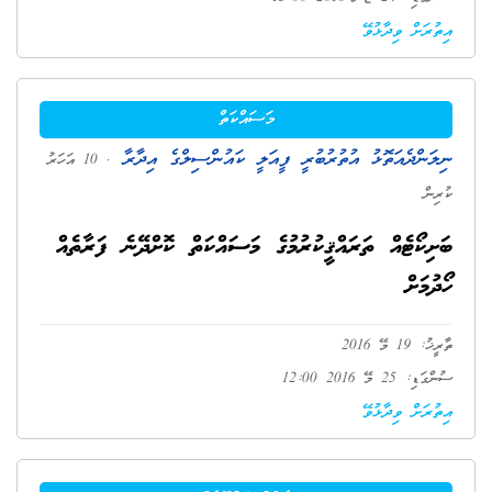
އިތުރަށް ވިދާޅުވޭ
މަސައްކަތް
ނިލަންދެއަތޮޅު އުތުރުބުރީ ފީއަލީ ކައުންސިލްގެ އިދާރާ
. 10 އަހަރު
ކުރިން
ބަށިކޯޓެއް ތަރައްޤީކުރުމުގެ މަސައްކަތް ކޮށްދޭނެ ފަރާތެއް
ހޯދުމަށް
ތާރީޚު: 19 މޭ 2016
ސުންގަޑި: 25 މޭ 2016 12:00
އިތުރަށް ވިދާޅުވޭ