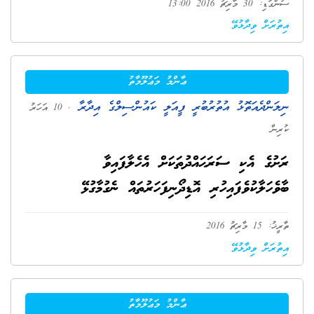
ސުންގަޑި: 30 މާރިޗު 2016 13:00
އިތުރަށް ވިދާޅުވޭ
ޢާންމު މަޢުލޫމާތު
ނިލަންދެއަތޮޅު އުތުރުބުރީ ފީއަލީ ކައުންސިލްގެ އިދާރާ
. 10 އަހަރު
ކުރިން
ރަށުގެ އެކި ސަރަޙައްދުތަކަށް އެހެލާފައިވާ
ބާވެހަލާކުވެފައިހުރި އޮޑިދޯނިފަހަރުތައް ނެގުމާގުޅޭ
ތާރީޚު: 15 މާރިޗު 2016
އިތުރަށް ވިދާޅުވޭ
ޢާންމު މަޢުލޫމާތު