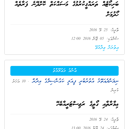
ބަށިކޯޓެއް ތަރައްޤީކުރުމުގެ މަސައްކަތް ކޮށްދޭނެ ފަރާތެއް
ހޯދުމަށް
ތާރީޚު: 25 މޭ 2016
ސުންގަޑި: 05 ޖޫން 2016 12:00
އިތުރަށް ވިދާޅުވޭ
ޢާންމު މަޢުލޫމާތު
ނިލަންދެއަތޮޅު އުތުރުބުރީ ފީއަލީ ކައުންސިލްގެ އިދާރާ
. 10 އަހަރު
ކުރިން
ޢިމާރާތާއި ގޯތީގެ ރަޖިސްޓަރީއާބެހޭ
ތާރީޚު: 24 މޭ 2016
ސުންގަޑި: 24 ޖޫން 2016 13:00