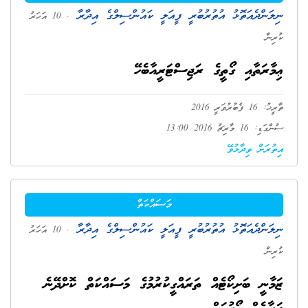
ނިލަންދެއަތޮޅު އުތުރުބުރީ ފީއަލީ ކައުންސިލްގެ އިދާރާ
. 10 އަހަރު
ކުރިން
ޢިމާރަތާއި ގޯތީގެ ރަޖިސްޓަރީއާބެހޭ
ތާރީޚު: 16 ފެބުރުވަރީ 2016
ސުންގަޑި: 16 މާރިޗު 2016 13:00
އިތުރަށް ވިދާޅުވޭ
މަސައްކަތް
ނިލަންދެއަތޮޅު އުތުރުބުރީ ފީއަލީ ކައުންސިލްގެ އިދާރާ
. 10 އަހަރު
ކުރިން
ޒަމާނީ ބަށިކޯޓެއް ތަރައްގީކުރުމުގެ މަސައްކަތް ކޮށްދޭނެ