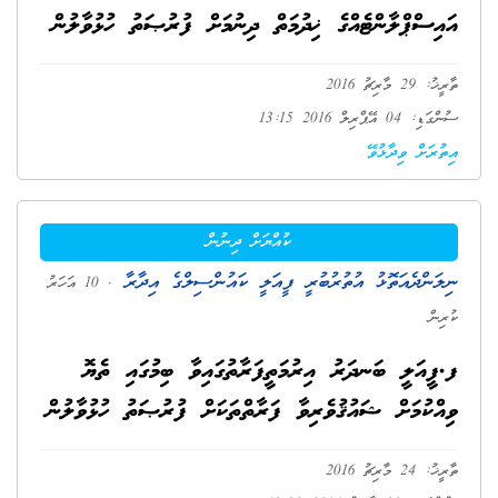
އައިސްޕްލާންޓެއްގެ ޚިދުމަތް ދިނުމަށް ފުރުޞަތު ހުޅުވާލުން
ތާރީޚު: 29 މާރިޗު 2016
ސުންގަޑި: 04 އޭޕްރިލް 2016 13:15
އިތުރަށް ވިދާޅުވޭ
ކުއްޔަށް ދިނުން
ނިލަންދެއަތޮޅު އުތުރުބުރީ ފީއަލީ ކައުންސިލްގެ އިދާރާ
. 10 އަހަރު
ކުރިން
ފ.ފީއަލީ ބަނދަރު އިރުމަތީފަރާތުގައިވާ ބިމުގައި ތެޔޮ
ވިއްކުމަށް ޝައުޤުވެރިވާ ފަރާތްތަކަށް ފުރުޞަތު ހުޅުވާލުން
ތާރީޚު: 24 މާރިޗު 2016