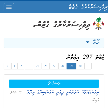
ދިވެހިސަރުކާރުގެ ގެޒެޓް
oggle
ation
ހޯދާ
ޖުމްލަ 297 އިޢުލާން
‹
1
2
...
25
26
27
28
29
30
›
މަސައްކަތް
ނިލަންދެއަތޮޅު އުތުރުބުރީ ފީއަލީ ކައުންސިލްގެ އިދާރާ
. 10 އަހަރު
ކުރިން