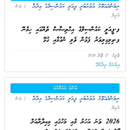
ނިލަންދެއަތޮޅު އުތުރުބުރީ ފީއަލީ ކައުންސިލްގެ އިދާރާ
. 2 މަސް
ކުރިން
ފ.ފީއަލީ ކައުންސިލްގެ އިޙްތިޞާޞް ތެރޭގައި ހިމެނޭ
ފ.ވިލިގިލިވަރު ފަޅުން ވެލި ނެގުމާއި ގުޅޭ
ތާރީޚު: 17 ޖޫން 2026
އިތުރަށް ވިދާޅުވޭ
ޢާންމު މަޢުލޫމާތު
ނިލަންދެއަތޮޅު އުތުރުބުރީ ފީއަލީ ކައުންސިލްގެ އިދާރާ
. 2 މަސް
ކުރިން
2026 ވަނަ އަހަރު މެއި މަހުގައި މިއިދާރާއަށް