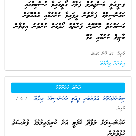
ފ.ފީއަލީ މަސްޖިދުލް ފަލާޙް ގޯތީގައިވާ ހުސްބިމުގައި
ކައުންސިލްގެ ފަރާތުން ދީފައިވާ ކުރެހުމާއި އެއްގޮތަށް
މަސައްކަތް ކޮށްދޭނެ ފަރާތެއް ހޯދުމަށް ކުރެވުނު އިޢުލާން
ބާޠިލް ކުރުމާއި ގުޅޭ
ތާރީޚު: 24 ޖޫން 2026
އިތުރަށް ވިދާޅުވޭ
ޢާންމު މަޢުލޫމާތު
ނިލަންދެއަތޮޅު އުތުރުބުރީ ފީއަލީ ކައުންސިލްގެ އިދާރާ
. 1 މަސް
ކުރިން
ކައުންސިލަށް ލަފާދޭ ކޮމެޓީ އަށް ކުރިމަތިލުމުގެ ފުރުޞަތު
ހުޅުވާލުން