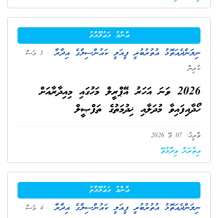
ޢާންމު މަޢުލޫމާތު
ނިލަންދެއަތޮޅު އުތުރުބުރީ ފީއަލީ ކައުންސިލްގެ އިދާރާ
. 3 މަސް
ކުރިން
2026 ވަނަ އަހަރު އޭޕްރީލް މަހުގައި މިއިދާރާއަށް
ހޯދާއިފައިވާ މުދަލާއި ޚިދުމަތުގެ ތަފްޞީލް
ތާރީޚު: 07 މޭ 2026
އިތުރަށް ވިދާޅުވޭ
ޢާންމު މަޢުލޫމާތު
ނިލަންދެއަތޮޅު އުތުރުބުރީ ފީއަލީ ކައުންސިލްގެ އިދާރާ
. 4 މަސް