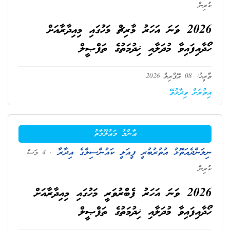
ކުރިން
2026 ވަނަ އަހަރު މާރިޗް މަހުގައި މިއިދާރާއަށް
ހޯދާއިފައިވާ މުދަލާއި ޚިދުމަތުގެ ތަފްޞީލް
ތާރީޚު: 08 އޭޕްރިލް 2026
އިތުރަށް ވިދާޅުވޭ
ޢާންމު މަޢުލޫމާތު
ނިލަންދެއަތޮޅު އުތުރުބުރީ ފީއަލީ ކައުންސިލްގެ އިދާރާ
. 4 މަސް
ކުރިން
2026 ވަނަ އަހަރު ފެބްރުވަރީ މަހުގައި މިއިދާރާއަށް
ހޯދާއިފައިވާ މުދަލާއި ޚިދުމަތުގެ ތަފްޞީލް