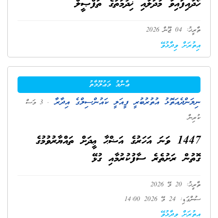
ހޯދާއިފައިވާ މުދަލާއި ޚިދުމަތުގެ ތަފްޞީލް
ތާރީޚު: 04 ޖޫން 2026
އިތުރަށް ވިދާޅުވޭ
ޢާންމު މަޢުލޫމާތު
ނިލަންދެއަތޮޅު އުތުރުބުރީ ފީއަލީ ކައުންސިލްގެ އިދާރާ
. 3 މަސް
ކުރިން
1447 ވަނަ އަހަރުގެ އަޟްޙާ ޢީދަށް ތައްޔާރުވުމުގެ
ގޮތުން ރަށުތެރެ ސާފުކުރުމާއި ގުޅޭ
ތާރީޚު: 20 މޭ 2026
ސުންގަޑި: 24 މޭ 2026 14:00
އިތުރަށް ވިދާޅުވޭ