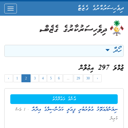
ދިވެހިސަރުކާރުގެ ގެޒެޓް
oggle
ation
ހޯދާ
ޖުމްލަ 297 އިޢުލާން
‹
1
2
3
4
5
6
...
29
30
›
ޢާންމު މަޢުލޫމާތު
ނިލަންދެއަތޮޅު އުތުރުބުރީ ފީއަލީ ކައުންސިލްގެ އިދާރާ
. 1 މަސް
ކުރިން