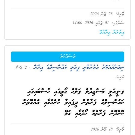
ތާރީޚު: 23 ޖޫން 2026
ސުންގަޑި: 01 ޖުލައި 2026 14:00
އިތުރަށް ވިދާޅުވޭ
މަސައްކަތް
ނިލަންދެއަތޮޅު އުތުރުބުރީ ފީއަލީ ކައުންސިލްގެ އިދާރާ
. 2 މަސް
ކުރިން
ފ.ފީއަލީ މަސްޖިދުލް ފަލާޙް ގޯތީގައި ހުސްބައިގައި
ކައުންސިލްގެ ފަރާތުން ދީފައިވާ ކުރެހުމާއި އެއްގޮތަށް
ކޮށްދޭނެ ފަރާތެއް ހޯދުމާއި ގުޅޭ
ތާރީޚު: 18 ޖޫން 2026