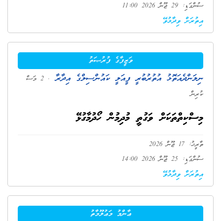
ސުންގަޑި: 29 ޖޫން 2026 11:00
އިތުރަށް ވިދާޅުވޭ
ވަޒީފާގެ ފުރުޞަތު
ނިލަންދެއަތޮޅު އުތުރުބުރީ ފީއަލީ ކައުންސިލްގެ އިދާރާ
. 2 މަސް
ކުރިން
މިސްކިތްތަކަށް ވަގުތީ މުދިމުން ހޯދުމާގުޅޭ
ތާރީޚު: 17 ޖޫން 2026
ސުންގަޑި: 25 ޖޫން 2026 14:00
އިތުރަށް ވިދާޅުވޭ
ޢާންމު މަޢުލޫމާތު