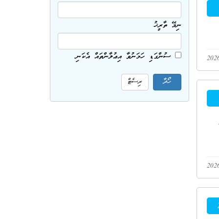
ނިމޭ ތާރީޚު
ސުންގަޑި ހަމަނުވާ އިޢުލާންތައް އެކަނި