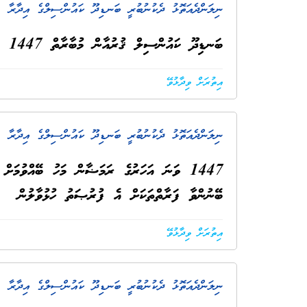
ނިލަންދެއަތޮޅު ދެކުނުބުރީ ބަނޑިދޫ ކައުންސިލްގެ އިދާރާ
. 
ބަނޑިދޫ ކައުންސިލް ޤުރުއާން މުބާރާތް 1447 ގެ ޤަވާއިދު
އިތުރަށް ވިދާޅުވޭ
ނިލަންދެއަތޮޅު ދެކުނުބުރީ ބަނޑިދޫ ކައުންސިލްގެ އިދާރާ
. 
1447 ވަނަ އަހަރުގެ ރަމަޟާން މަހު ބޭއްވުމަށ
ބޭނުންވާ ފަރާތްތަކަށް އެ ފުރުޞަތު ހުޅުވާލުން
އިތުރަށް ވިދާޅުވޭ
ނިލަންދެއަތޮޅު ދެކުނުބުރީ ބަނޑިދޫ ކައުންސިލްގެ އިދާރާ
. 