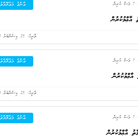
7 މަސް ކުރިން
ޢާންމު މަޢުލޫމާތު
ތާރީޚު: 25 ޑިސެންބަރު 2025
7 މަސް ކުރިން
ޢާންމު މަޢުލޫމާތު
ތާރީޚު: 25 ޑިސެންބަރު 2025
7 މަސް ކުރިން
ޢާންމު މަޢުލޫމާތު