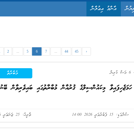
ިޔުން
އާންމު އިޢުލާން
1
2
...
5
6
7
...
44
45
›
6 މަސް ކުރިން
މުބާރާތް
ހަމަޖެހިފައިވާ މިކައުންސިލްގެ ޤުރުއާން މުބާރާތުގައި ބައިވެރިވާން ބޭނުނ
ސުންގަޑި: 15 ފެބުރުވަރީ 2026 14:00
ތާރީޚު: 25 ޖަނަވަރީ 2026