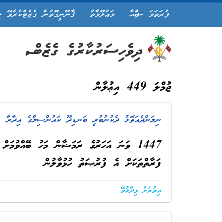
ފުރަތަމަ ޞަފްޙާ
މަޢުލޫމާތު
ޤާނޫނީގޮތުން ގެޒެޓްކުރެވޭ ލ
ޖުމްލަ 449 އިޢުލާން
ނިލަންދެއަތޮޅު ދެކުނުބުރީ ބަނޑިދޫ ކައުންސިލްގެ އިދާރާ
. 
1447 ވަނަ އަހަރުގެ ރަމަޟާން މަހު ބޭއްވުމަށް 
ފަރާތްތަކަށް އެ ފުރުޞަތު ހުޅުވާލުން
އިތުރަށް ވިދާޅުވޭ