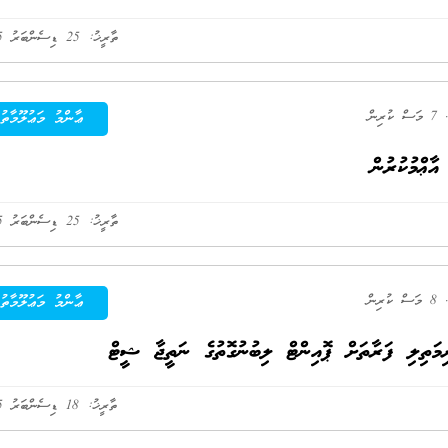
ތާރީޚު: 25 ޑިސެންބަރު 2025
7 މަސް ކުރިން
ޢާންމު މަޢުލޫމާތު
ތާރީޚު: 25 ޑިސެންބަރު 2025
8 މަސް ކުރިން
ޢާންމު މަޢުލޫމާތު
ތިލި ފަރާތަށް ޕޮއިންޓް ލިބުނުގޮތުގެ ނަތީޖާ ޝީޓް
ތާރީޚު: 18 ޑިސެންބަރު 2025