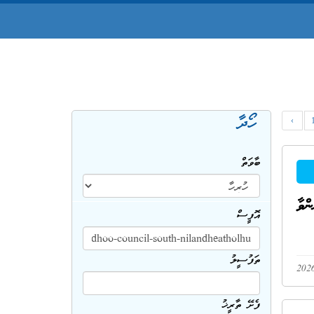
ހޯދާ
‹
ބާވަތް
ްވާ
އޮފީސް
ތަފުސީލު
ފެށޭ ތާރީޚު