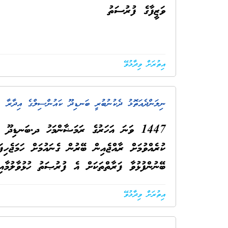
ވަޒީފާގެ ފުރުސަތު
އިތުރަށް ވިދާޅުވޭ
ނިލަންދެއަތޮޅު ދެކުނުބުރީ ބަނޑިދޫ ކައުންސިލްގެ އިދާރާ
. 
1447 ވަނަ އަހަރުގެ ރަމަޟާންމަހު ދ.ބަނޑިދޫ މ
ކުރެއްވުމަށް ރާއްޖެއިން ބޭރުން ގެނައުމަށް ހަމަޖެހިފަ
ބޭނުންފުޅުވާ ފަރާތްތަކަށް އެ ފުރުޞަތު ހުޅުވާލުމާއި
އިތުރަށް ވިދާޅުވޭ