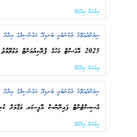
އިތުރަށް ވިދާޅުވޭ
ނިލަންދެއަތޮޅު ދެކުނުބުރީ ބަނޑިދޫ ކައުންސިލްގެ އިދާރާ
. 
2025 އޮގަސްޓް މަހުގެ ޕްރޮކިޔުމަންޓް މަޢުލޫމާތު އާޢްމުކުރުން
އިތުރަށް ވިދާޅުވޭ
ނިލަންދެއަތޮޅު ދެކުނުބުރީ ބަނޑިދޫ ކައުންސިލްގެ އިދާރާ
. 
އެސިސްޓެންޓް ފައިނޭންސް އޮފިސަރ މަޤާމަށް ކުރިމަ
އިތުރަށް ވިދާޅުވޭ