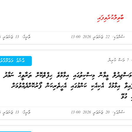
ބާތިލްކުރެވިފައި
ސުންގަޑި: 22 ޖަނަވަރީ 2026 13:00
ތާރީޚު: 13 ޖަނަވަރީ 2026
7 މަސް ކުރިން
ޢާންމު މަޢުލޫމާތު
ަސްޖިދުލް ޢީމާން މިސްކިތުގައި އިމާމްވެ ޙިފްޡްކޮށް ތަރާވީޙް ނަމާދު
އިވާ އިމާމުގެ އެކިއެކި ކަންމުގައި އެހީތެރިކަން ފޯރުކޮށްދެއްވުމަށް
 ގުޅޭ
ސުންގަޑި: 20 ޖަނަވަރީ 2026 13:00
ތާރީޚު: 13 ޖަނަވަރީ 2026