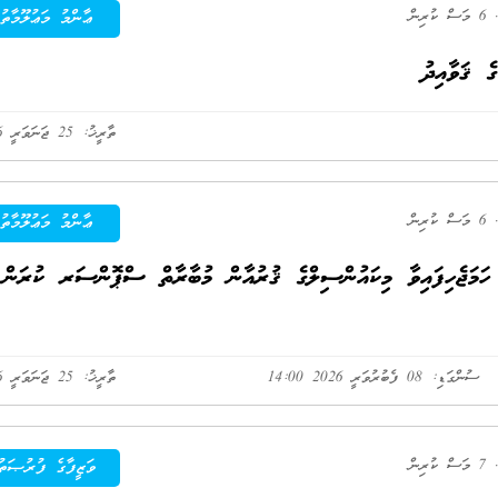
6 މަސް ކުރިން
ޢާންމު މަޢުލޫމާތު
ތާރީޚު: 25 ޖަނަވަރީ 2026
6 މަސް ކުރިން
ޢާންމު މަޢުލޫމާތު
ް ހަމަޖެހިފައިވާ މިކައުންސިލްގެ ޤުރުއާން މުބާރާތް ސްޕޮންސަރ ކުރަން
ސުންގަޑި: 08 ފެބުރުވަރީ 2026 14:00
ތާރީޚު: 25 ޖަނަވަރީ 2026
7 މަސް ކުރިން
ވަޒީފާގެ ފުރުޞަތު