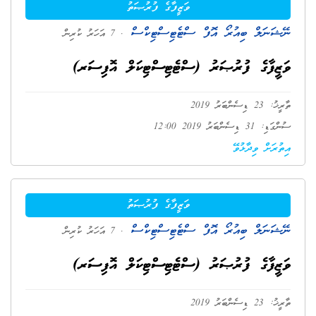
ވަޒީފާގެ ފުރުޞަތު
ނޭޝަނަލް ބިއުރޯ އޮފް ސްޓެޓިސްޓިކްސް
. 7 އަހަރު ކުރިން
ވަޒީފާގެ ފުރުޞަރު (ސްޓެޓިސްޓިކަލް އޮފިސަރ)
ތާރީޚު: 23 ޑިސެންބަރު 2019
ސުންގަޑި: 31 ޑިސެންބަރު 2019 12:00
އިތުރަށް ވިދާޅުވޭ
ވަޒީފާގެ ފުރުޞަތު
ނޭޝަނަލް ބިއުރޯ އޮފް ސްޓެޓިސްޓިކްސް
. 7 އަހަރު ކުރިން
ވަޒީފާގެ ފުރުޞަރު (ސްޓެޓިސްޓިކަލް އޮފިސަރ)
ތާރީޚު: 23 ޑިސެންބަރު 2019