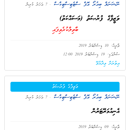
ނޭޝަނަލް ބިއުރޯ އޮފް ސްޓެޓިސްޓިކްސް
. 7 އަހަރު ކުރިން
ވަޒީފާގެ ފުރުޞަތު (މަސައްކަތު)
ބާތިލްކުރެވިފައި
ތާރީޚު: 10 ޑިސެންބަރު 2019
ސުންގަޑި: 19 ޑިސެންބަރު 2019 12:00
އިތުރަށް ވިދާޅުވޭ
ވަޒީފާގެ ފުރުޞަތު
ނޭޝަނަލް ބިއުރޯ އޮފް ސްޓެޓިސްޓިކްސް
. 7 އަހަރު ކުރިން
އެނިއުމަރޭޓަރުން
ތާރީޚު: 09 ޑިސެންބަރު 2019