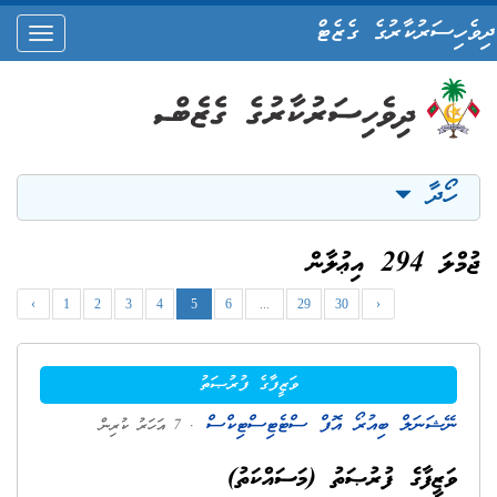
ދިވެހިސަރުކާރުގެ ގެޒެޓް
oggle
ation
ހޯދާ
ޖުމްލަ 294 އިޢުލާން
‹
1
2
3
4
5
6
...
29
30
›
ވަޒީފާގެ ފުރުޞަތު
ނޭޝަނަލް ބިއުރޯ އޮފް ސްޓެޓިސްޓިކްސް
. 7 އަހަރު ކުރިން
ވަޒީފާގެ ފުރުޞަތު (މަސައްކަތު)