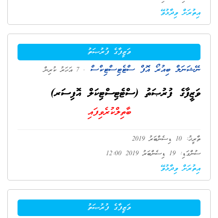
އިތުރަށް ވިދާޅުވޭ
ވަޒީފާގެ ފުރުޞަތު
ނޭޝަނަލް ބިއުރޯ އޮފް ސްޓެޓިސްޓިކްސް
. 7 އަހަރު ކުރިން
ވަޒީފާގެ ފުރުޞަތު (ސްޓެޓިސްޓިކަލް އޮފިސަރ)
ބާތިލްކުރެވިފައި
ތާރީޚު: 10 ޑިސެންބަރު 2019
ސުންގަޑި: 19 ޑިސެންބަރު 2019 12:00
އިތުރަށް ވިދާޅުވޭ
ވަޒީފާގެ ފުރުޞަތު