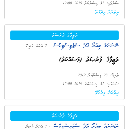
ސުންގަޑި: 31 ޑިސެންބަރު 2019 12:00
އިތުރަށް ވިދާޅުވޭ
ވަޒީފާގެ ފުރުޞަތު
ނޭޝަނަލް ބިއުރޯ އޮފް ސްޓެޓިސްޓިކްސް
. 7 އަހަރު ކުރިން
ވަޒީފާގެ ފުރުޞަތު (މަސައްކަތު)
ތާރީޚު: 23 ޑިސެންބަރު 2019
ސުންގަޑި: 31 ޑިސެންބަރު 2019 12:00
އިތުރަށް ވިދާޅުވޭ
ވަޒީފާގެ ފުރުޞަތު
ނޭޝަނަލް ބިއުރޯ އޮފް ސްޓެޓިސްޓިކްސް
. 7 އަހަރު ކުރިން