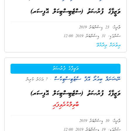
ވަޒީފާގެ ފުރުޞަތު (ސްޓެޓިސްޓިކަލް އޮފިސަރ)
ތާރީޚު: 23 ޑިސެންބަރު 2019
ސުންގަޑި: 31 ޑިސެންބަރު 2019 12:00
އިތުރަށް ވިދާޅުވޭ
ވަޒީފާގެ ފުރުޞަތު
ނޭޝަނަލް ބިއުރޯ އޮފް ސްޓެޓިސްޓިކްސް
. 7 އަހަރު ކުރިން
ވަޒީފާގެ ފުރުޞަތު (ސްޓެޓިސްޓިކަލް އޮފިސަރ)
ބާތިލްކުރެވިފައި
ތާރީޚު: 10 ޑިސެންބަރު 2019
ސުންގަޑި: 19 ޑިސެންބަރު 2019 12:00