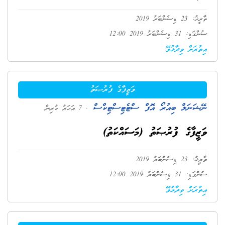
ތާރީޚު: 23 ޑިސެންބަރު 2019
ސުންގަޑި: 31 ޑިސެންބަރު 2019 12:00
އިތުރަށް ވިދާޅުވޭ
ވަޒީފާގެ ފުރުޞަތު
ނޭޝަނަލް ބިއުރޯ އޮފް ސްޓެޓިސްޓިކްސް
. 7 އަހަރު ކުރިން
ވަޒީފާގެ ފުރުޞަތު (މަސައްކަތު)
ތާރީޚު: 23 ޑިސެންބަރު 2019
ސުންގަޑި: 31 ޑިސެންބަރު 2019 12:00
އިތުރަށް ވިދާޅުވޭ