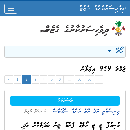
ދިވެހިސަރުކާރުގެ ގެޒެޓް
oggle
ation
ހޯދާ
ޖުމްލަ 959 އިޢުލާން
‹
1
2
3
4
5
6
...
95
96
›
މަސައްކަތް
މިނިސްޓްރީ އޮފް ޔޫތު އެންޑް ސްޕޯޓްސް
. 8 އަހަރު ކުރިން
މުނިއުފާ ޓީ ޓީ ހޯލުގެ ފުރާޅު ޓިނު ބަދަލުކޮށް އަދި