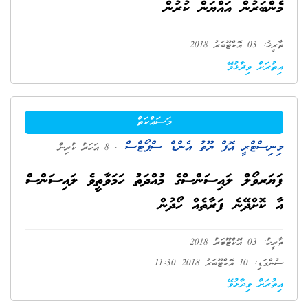
މެންބަރުން އައްޔަން ކުރުން
ތާރީޚު: 03 އޮކްޓޫބަރު 2018
އިތުރަށް ވިދާޅުވޭ
މަސައްކަތް
މިނިސްޓްރީ އޮފް ޔޫތު އެންޑް ސްޕޯޓްސް
. 8 އަހަރު ކުރިން
ފަޔަރވޯލް ލައިސަންސްގެ މުއްދަތު ހަމަވާތީވެ ލައިސަންސް
އާ ކޮށްދޭނެ ފަރާތެއް ހޯދުން
ތާރީޚު: 03 އޮކްޓޫބަރު 2018
ސުންގަޑި: 10 އޮކްޓޫބަރު 2018 11:30
އިތުރަށް ވިދާޅުވޭ