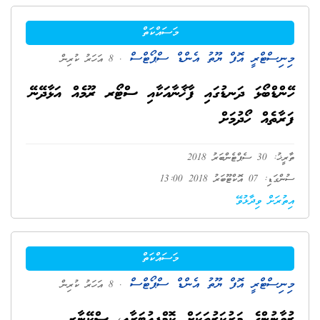
މަސައްކަތް
މިނިސްޓްރީ އޮފް ޔޫތު އެންޑް ސްޕޯޓްސް
. 8 އަހަރު ކުރިން
ހޭންޑްބޯޅަ ދަނޑުގައި ފާޚާނާއަކާއި ސްޓޯރ ރޫމެއް އަޅާދޭނޭ
ފަރާތެއް ހޯދުމަށް
ތާރީޚު: 30 ސެޕްޓެންބަރު 2018
ސުންގަޑި: 07 އޮކްޓޫބަރު 2018 13:00
އިތުރަށް ވިދާޅުވޭ
މަސައްކަތް
މިނިސްޓްރީ އޮފް ޔޫތު އެންޑް ސްޕޯޓްސް
. 8 އަހަރު ކުރިން
ޒުވާނުންގެ މަރުކަޒުތަކަށް ކޮމްޕިއުޓަރާއި، ސްކޭނާރ