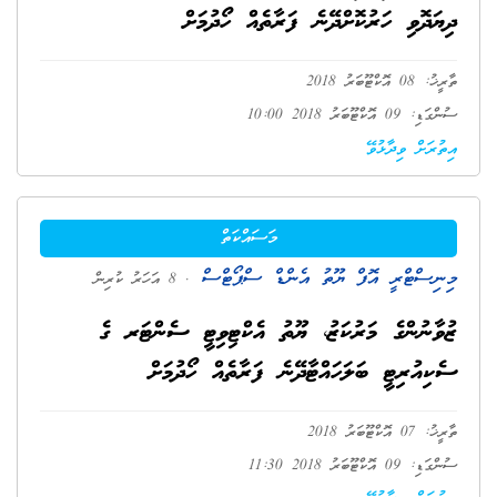
ދިޔަދޮވި ހަރުކޮށްދޭނެ ފަރާތެއް ހޯދުމަށް
ތާރީޚު: 08 އޮކްޓޫބަރު 2018
ސުންގަޑި: 09 އޮކްޓޫބަރު 2018 10:00
އިތުރަށް ވިދާޅުވޭ
މަސައްކަތް
މިނިސްޓްރީ އޮފް ޔޫތު އެންޑް ސްޕޯޓްސް
. 8 އަހަރު ކުރިން
ޒުވާނުންގެ މަރުކަޒު، ޔޫތު އެކްޓިވިޓީ ސެންޓަރ ގެ
ސެކިއުރިޓީ ބަލަހައްޓާދޭނެ ފަރާތެއް ހޯދުމަށް
ތާރީޚު: 07 އޮކްޓޫބަރު 2018
ސުންގަޑި: 09 އޮކްޓޫބަރު 2018 11:30