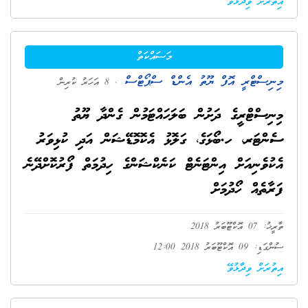
އިތުރަށް ވިދާޅުވޭ
މަސައްކަތް
މިނިސްޓްރީ އޮފް ޔޫތު އެންޑް ސްޕޯޓްސް
. 8 އަހަރު ކުރިން
މިނިސްޓްރީގެ ދަށުން ބަލަހައްޓަމުން ގެންދާ ޔޫތު
ސެންޓަރ، ހ.ބޯޅަގެ، ގަލޮޅު އެކޮމޮޑޭޝަން އަދި ކުޅިވަރު
އެކުވެނިއަށް އިންޓަނެޓް ކަނެކްޝަންގެ ހިދުމަތް ފޯރުކޮށްދޭނެ
ފަރާތެއް ހޯދުމަށް
ތާރީޚު: 07 އޮކްޓޫބަރު 2018
ސުންގަޑި: 09 އޮކްޓޫބަރު 2018 12:00
އިތުރަށް ވިދާޅުވޭ