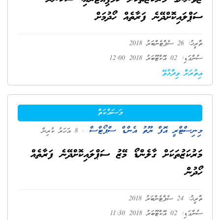
ސަޕްލައިކޮށްދޭނެ ފަރާތެއް ހޯދުމަށް
ތާރީޚު: 26 ސެޕްޓެންބަރު 2018
ސުންގަޑި: 02 އޮކްޓޫބަރު 2018 12:00
އިތުރަށް ވިދާޅުވޭ
މަސައްކަތް
މިނިސްޓްރީ އޮފް ޔޫތު އެންޑް ސްޕޯޓްސް
. 8 އަހަރު ކުރިން
މަރުކަޒުތަކަށް ގާލެންޑޯ މޭޒު ސަޕްލައިކޮށްދޭނެ ފަރާތެއް
ހޯދުން
ތާރީޚު: 24 ސެޕްޓެންބަރު 2018
ސުންގަޑި: 02 އޮކްޓޫބަރު 2018 11:30