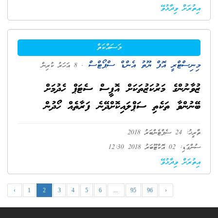
އިތުރަށް ވިދާޅުވޭ
މަސައްކަތް
މިނިސްޓްރީ އޮފް ޔޫތު އެންޑް ސްޕޯޓްސް
. 8 އަހަރު ކުރިން
ޒުވާނުންގެ މަރުކަޒުތަކަށް އޮފީސް ސެޓަޕް ހެދުމަށް
ބޭނުންވާ ތަކެތި ސަޕްލައިކޮށްދޭނެ ފަރާތެއް ހޯދުން
ތާރީޚު: 24 ސެޕްޓެންބަރު 2018
ސުންގަޑި: 02 އޮކްޓޫބަރު 2018 12:30
އިތުރަށް ވިދާޅުވޭ
‹
1
2
3
4
5
6
...
95
96
›