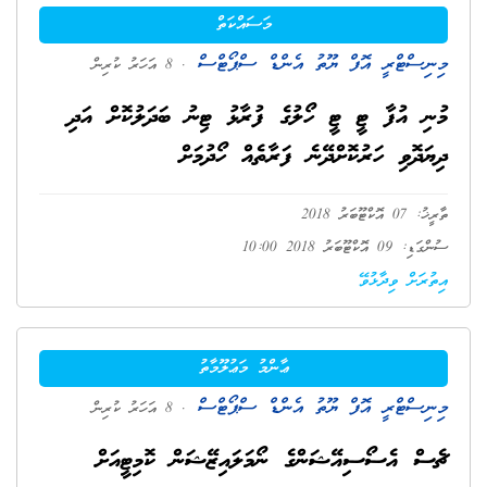
މަސައްކަތް
މިނިސްޓްރީ އޮފް ޔޫތު އެންޑް ސްޕޯޓްސް
. 8 އަހަރު ކުރިން
މުނި އުފާ ޓީ ޓީ ހޯލުގެ ފުރާޅު ޓިނު ބަދަލުކޮށް އަދި
ދިޔަދޮވި ހަރުކޮށްދޭނެ ފަރާތެއް ހޯދުމަށް
ތާރީޚު: 07 އޮކްޓޫބަރު 2018
ސުންގަޑި: 09 އޮކްޓޫބަރު 2018 10:00
އިތުރަށް ވިދާޅުވޭ
ޢާންމު މަޢުލޫމާތު
މިނިސްޓްރީ އޮފް ޔޫތު އެންޑް ސްޕޯޓްސް
. 8 އަހަރު ކުރިން
ޗެސް އެސޯސިއޭޝަންގެ ނޯމަލައިޒޭޝަން ކޮމިޓީއަށް