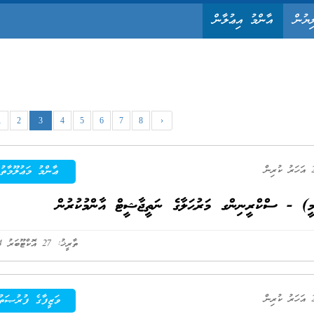
ިޔުން
އާންމު އިޢުލާން
1
2
3
4
5
6
7
8
›
ޢާންމު މަޢުލޫމާތު
 - ސްކްރީނިންގ މަރުޙަލާގެ ނަތީޖާޝީޓް އާންމުކުރުން
ތާރީޚު: 27 އޮކްޓޫބަރު 2024
ވަޒީފާގެ ފުރުޞަތު