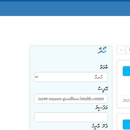
ހޯދާ
‹
ބާވަތް
އޮފީސް
ތަފުސީލު
ފެށޭ ތާރީޚު