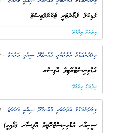
މިލަދުންމަޑުލު އުތުރުބުރީ މާއުނގޫދޫ ޞިއްޙީ މަރުކަޒު
. 2 އަހަރު ކުރިން
މެޑިކަލް ލެބޯރެޓަރީ ޓެކްނޮލޮޖިސްޓް
އިތުރަށް ވިދާޅުވޭ
މިލަދުންމަޑުލު އުތުރުބުރީ މާއުނގޫދޫ ޞިއްޙީ މަރުކަޒު
. 2 އަހަރު ކުރިން
އެޑްމިނިސްޓްރޭޓިވް އޮފިސާރ
އިތުރަށް ވިދާޅުވޭ
މިލަދުންމަޑުލު އުތުރުބުރީ މާއުނގޫދޫ ޞިއްޙީ މަރުކަޒު
. 2 އަހަރު ކުރިން
ސީނިއާރ އެޑްމިނިސްޓްރޭޓިވް އޮފިސާރ (ދާއިމީ) 