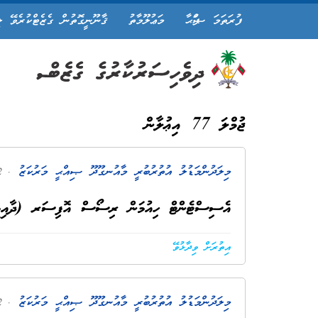
ފުރަތަމަ ޞަފްޙާ
މަޢުލޫމާތު
ޤާނޫނީގޮތުން ގެޒެޓްކުރެވޭ ލ
ޖުމްލަ 77 އިޢުލާން
މިލަދުންމަޑުލު އުތުރުބުރީ މާއުނގޫދޫ ޞިއްޙީ މަރުކަޒު
. 2 އަހަރު ކުރިން
އެސިސްޓެންޓް ހިއުމަން ރިސޯސް އޮފިސަރ (ދާއިމީ)
އިތުރަށް ވިދާޅުވޭ
މިލަދުންމަޑުލު އުތުރުބުރީ މާއުނގޫދޫ ޞިއްޙީ މަރުކަޒު
. 2 އަހަރު ކުރިން