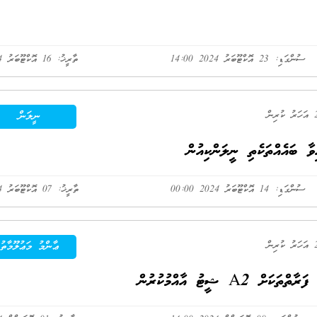
ސުންގަޑި: 23 އޮކްޓޫބަރު 2024 14:00
ތާރީޚު: 16 އޮކްޓޫބަރު 2024
ނީލަން
ާ ބައެއްތަކެތި ނީލަންކިއުން
ސުންގަޑި: 14 އޮކްޓޫބަރު 2024 00:00
ތާރީޚު: 07 އޮކްޓޫބަރު 2024
ޢާންމު މަޢުލޫމާތު
 ޝީޓު އާއްމުކުރުން