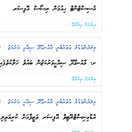
އެސިސްޓެންޓް ހިއުމަން ރިސޯސް އޮފިސަރ
އިތުރަށް ވިދާޅުވޭ
މިލަދުންމަޑުލު އުތުރުބުރީ މާއުނގޫދޫ ޞިއްޙީ މަރުކަޒު
. 2 އަހަރު ކުރިން
ށ. މާއުނގޫދޫ ޞިއްޙީމަރުކަޒުން ބައުވެ ހަލާކުވެފައިވ
އިތުރަށް ވިދާޅުވޭ
މިލަދުންމަޑުލު އުތުރުބުރީ މާއުނގޫދޫ ޞިއްޙީ މަރުކަޒު
. 2 އަހަރު ކުރިން
އެޑްމިނިސްޓްރޭޓިވް އޮފިސަރ ވަޒީފާއަށް ކުރިމަތިލި ފަރާތްތަކަށް A2