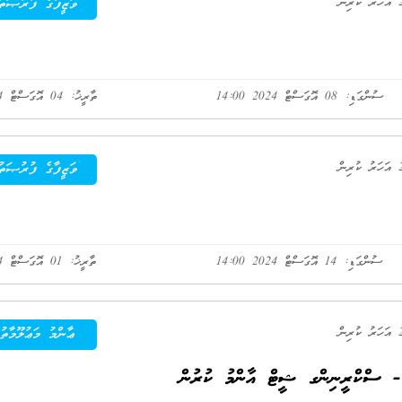
ވަޒީފާގެ ފުރުޞަތު
ސުންގަޑި: 08 އޮގަސްޓް 2024 14:00
ތާރީޚު: 04 އޮގަސްޓް 2024
ވަޒީފާގެ ފުރުޞަތު
ސުންގަޑި: 14 އޮގަސްޓް 2024 14:00
ތާރީޚު: 01 އޮގަސްޓް 2024
ޢާންމު މަޢުލޫމާތު
- ސްކްރީނިންގ ޝީޓް އާންމު ކުރުން