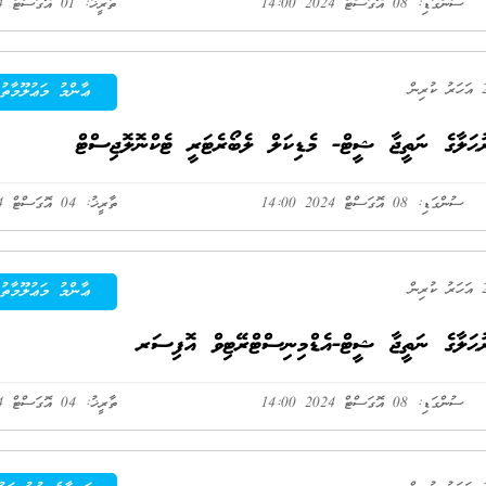
ސުންގަޑި: 08 އޮގަސްޓް 2024 14:00
ތާރީޚު: 01 އޮގަސްޓް 2024
ޢާންމު މަޢުލޫމާތު
ުޙަލާގެ ނަތީޖާ ޝީޓް- މެޑިކަލް ލެބޯރެޓަރީ ޓެކްނޮލޮޖިސްޓް
ސުންގަޑި: 08 އޮގަސްޓް 2024 14:00
ތާރީޚު: 04 އޮގަސްޓް 2024
ޢާންމު މަޢުލޫމާތު
ރުޙަލާގެ ނަތީޖާ ޝީޓް-އެޑްމިނިސްޓްރޭޓިވް އޮފިސަރ
ސުންގަޑި: 08 އޮގަސްޓް 2024 14:00
ތާރީޚު: 04 އޮގަސްޓް 2024