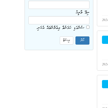
ނިމޭ ތާރީޚު
ސުންގަޑި ހަމަނުވާ އިޢުލާންތައް އެކަނި